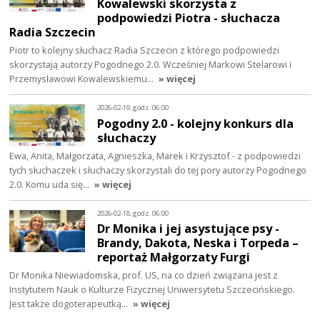
Kowalewski skorzysta z
podpowiedzi Piotra - słuchacza
Radia Szczecin
Piotr to kolejny słuchacz Radia Szczecin z którego podpowiedzi
skorzystają autorzy Pogodnego 2.0. Wcześniej Markowi Stelarowi i
Przemysławowi Kowalewskiemu…
» więcej
2026-02-19, godz. 06:00
Pogodny 2.0 - kolejny konkurs dla
słuchaczy
Ewa, Anita, Małgorzata, Agnieszka, Marek i Krzysztof - z podpowiedzi
tych słuchaczek i słuchaczy skorzystali do tej pory autorzy Pogodnego
2.0. Komu uda się…
» więcej
2026-02-18, godz. 06:00
Dr Monika i jej asystujące psy -
Brandy, Dakota, Neska i Torpeda –
reportaż Małgorzaty Furgi
Dr Monika Niewiadomska, prof. US, na co dzień związana jest z
Instytutem Nauk o Kulturze Fizycznej Uniwersytetu Szczecińskiego.
Jest także dogoterapeutką…
» więcej