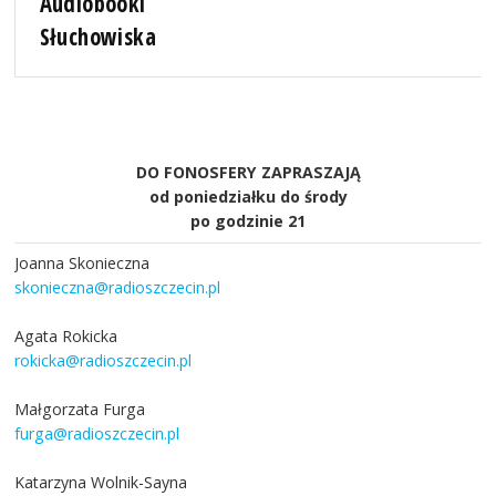
Audiobooki
Słuchowiska
DO FONOSFERY ZAPRASZAJĄ
od poniedziałku do środy
po godzinie 21
Joanna Skonieczna
skonieczna@radioszczecin.pl
Agata Rokicka
rokicka@radioszczecin.pl
Małgorzata Furga
furga@radioszczecin.pl
Katarzyna Wolnik-Sayna