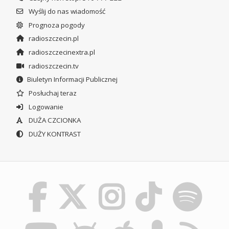
Wyślij do nas wiadomość
Prognoza pogody
radioszczecin.pl
radioszczecinextra.pl
radioszczecin.tv
Biuletyn Informacji Publicznej
Posłuchaj teraz
Logowanie
DUŻA CZCIONKA
DUŻY KONTRAST