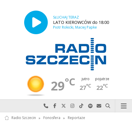
SŁUCHAJ TERAZ
LATO KIEROWCÓW do 18:00
Piotr Rokicki, Maciej Papke
°C
jutro
pojutrze
29
°C
°C
27
22
Najlepiej po prostu do nas zadzwoń
Odwiedź nas na Facebook-u
Odwiedź nas na X
Odwiedź nas na Instagram-ie
Odwiedź nas na TikTok-u
Szukaj nas na Spotify
Wyślij do nas w
Szukaj
Radio Szczecin
»
Fonosfera
»
Reportaże