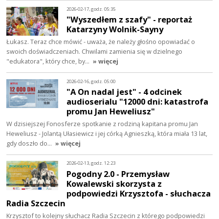
2026-02-17, godz. 05:35
"Wyszedłem z szafy" - reportaż
Katarzyny Wolnik-Sayny
Łukasz. Teraz chce mówić - uważa, że należy głośno opowiadać o
swoich doświadczeniach. Chwilami zamienia się w dzielnego
"edukatora", który chce, by…
» więcej
2026-02-16, godz. 05:00
"A On nadal jest" - 4 odcinek
audioserialu "12000 dni: katastrofa
promu Jan Heweliusz"
W dzisiejszej Fonosferze spotkanie z rodziną kapitana promu Jan
Heweliusz - Jolantą Ułasiewicz i jej córką Agnieszką, która miała 13 lat,
gdy doszło do…
» więcej
2026-02-13, godz. 12:23
Pogodny 2.0 - Przemysław
Kowalewski skorzysta z
podpowiedzi Krzysztofa - słuchacza
Radia Szczecin
Krzysztof to kolejny słuchacz Radia Szczecin z którego podpowiedzi