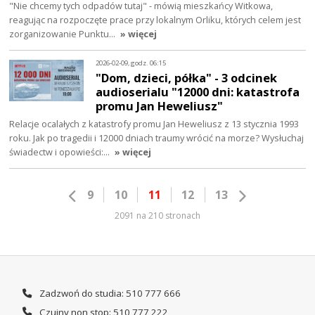
"Nie chcemy tych odpadów tutaj" - mówią mieszkańcy Witkowa,
reagując na rozpoczęte prace przy lokalnym Orliku, których celem jest
zorganizowanie Punktu…
» więcej
2026-02-09, godz. 06:15
"Dom, dzieci, półka" - 3 odcinek
audioserialu "12000 dni: katastrofa
promu Jan Heweliusz"
Relacje ocalałych z katastrofy promu Jan Heweliusz z 13 stycznia 1993
roku. Jak po tragedii i 12000 dniach traumy wrócić na morze? Wysłuchaj
świadectw i opowieści:…
» więcej
9
10
11
12
13
2091 na 210 stronach
Zadzwoń do studia: 510 777 666
Czujny non stop: 510 777 222