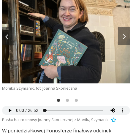
Monika Szymanik, fot. Joanna Skonieczna
L
Posłuchaj rozmowy Joanny Skoniecznej z Moniką Szymanik
W poniedziałkowej Fonosferze finałowy odcinek