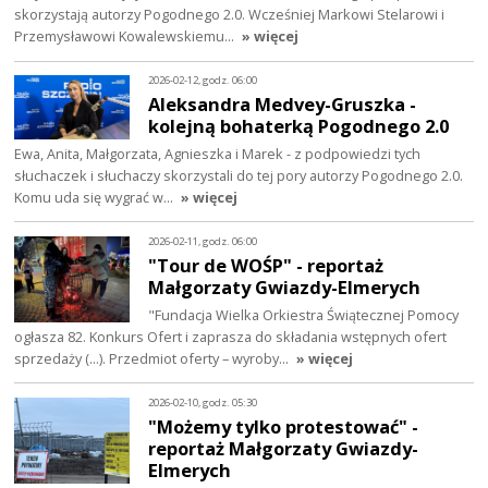
skorzystają autorzy Pogodnego 2.0. Wcześniej Markowi Stelarowi i
Przemysławowi Kowalewskiemu…
» więcej
2026-02-12, godz. 06:00
Aleksandra Medvey-Gruszka -
kolejną bohaterką Pogodnego 2.0
Ewa, Anita, Małgorzata, Agnieszka i Marek - z podpowiedzi tych
słuchaczek i słuchaczy skorzystali do tej pory autorzy Pogodnego 2.0.
Komu uda się wygrać w…
» więcej
2026-02-11, godz. 06:00
"Tour de WOŚP" - reportaż
Małgorzaty Gwiazdy-Elmerych
"Fundacja Wielka Orkiestra Świątecznej Pomocy
ogłasza 82. Konkurs Ofert i zaprasza do składania wstępnych ofert
sprzedaży (...). Przedmiot oferty – wyroby…
» więcej
2026-02-10, godz. 05:30
"Możemy tylko protestować" -
reportaż Małgorzaty Gwiazdy-
Elmerych