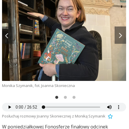
Monika Szymanik, fot. Joanna Skonieczna
L
Posłuchaj rozmowy Joanny Skoniecznej z Moniką Szymanik
W poniedziałkowej Fonosferze finałowy odcinek