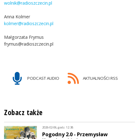
wolnik@radioszczecin.pl
Anna Kolmer
kolmer@radioszczecin.pl
Małgorzata Frymus
frymus@radioszczecin.pl
PODCAST AUDIO
AKTUALNOŚCI RSS
Zobacz także
2026-02-06, godz. 12:38
Pogodny 2.0 - Przemysław