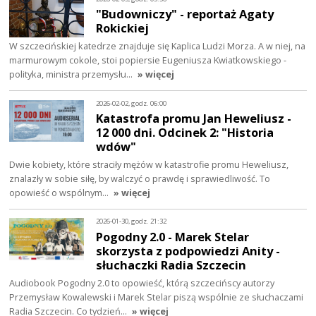
"Budowniczy" - reportaż Agaty
Rokickiej
W szczecińskiej katedrze znajduje się Kaplica Ludzi Morza. A w niej, na
marmurowym cokole, stoi popiersie Eugeniusza Kwiatkowskiego -
polityka, ministra przemysłu…
» więcej
2026-02-02, godz. 06:00
Katastrofa promu Jan Heweliusz -
12 000 dni. Odcinek 2: "Historia
wdów"
Dwie kobiety, które straciły mężów w katastrofie promu Heweliusz,
znalazły w sobie siłę, by walczyć o prawdę i sprawiedliwość. To
opowieść o wspólnym…
» więcej
2026-01-30, godz. 21:32
Pogodny 2.0 - Marek Stelar
skorzysta z podpowiedzi Anity -
słuchaczki Radia Szczecin
Audiobook Pogodny 2.0 to opowieść, którą szczecińscy autorzy
Przemysław Kowalewski i Marek Stelar piszą wspólnie ze słuchaczami
Radia Szczecin. Co tydzień…
» więcej