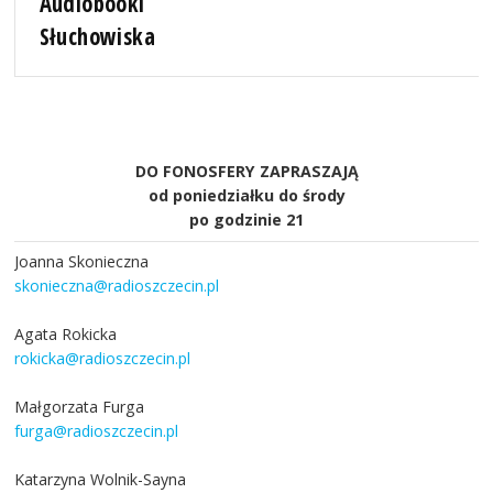
Audiobooki
Słuchowiska
DO FONOSFERY ZAPRASZAJĄ
od poniedziałku do środy
po godzinie 21
Joanna Skonieczna
skonieczna@radioszczecin.pl
Agata Rokicka
rokicka@radioszczecin.pl
Małgorzata Furga
furga@radioszczecin.pl
Katarzyna Wolnik-Sayna