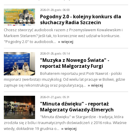
2026-01-29, godz. 06:00
Pogodny 2.0 - kolejny konkurs dla
słuchaczy Radia Szczecin
Chcesz stworzyć audiobook razem z Przemysławem Kowalewskim i
Markiem Stelarem? Jeśli tak, to koniecznie weź udział w konkursie.
"Pogodny 2.0" to audiobook…
» więcej
2026-01-28, godz. 05:14
"Muzyka z Nowego Świata" -
reportaż Małgorzaty Furgi
Bohaterem reportażu jest Piotr Nawrot - polski
misjonarz (werbista) i muzykolog. Od wielu lat pracuje w Boliwii, gdzie
zajmuje się rekonstrukcją oraz popularyzacją…
» więcej
2026-01-27, godz. 05:31
"Minuta dźwięku" - reportaż
Małgorzaty Gwiazdy-Elmerych
"Minuta dźwięku" w Stargardzie - tradycja, która
zrodziła się z bólu i traumatycznych doświadczeń z 2016 roku. Właśnie
wtedy, dokładnie 19 grudnia o…
» więcej