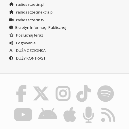
radioszczecin.pl
radioszczecinextra.pl
radioszczecin.tv
Biuletyn Informacji Publicznej
Posłuchaj teraz
Logowanie
DUŻA CZCIONKA
DUŻY KONTRAST