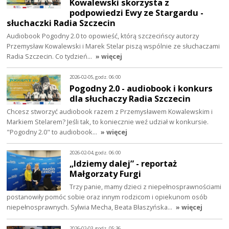
Kowalewski skorzysta z
podpowiedzi Ewy ze Stargardu -
słuchaczki Radia Szczecin
Audiobook Pogodny 2.0 to opowieść, którą szczecińscy autorzy
Przemysław Kowalewski i Marek Stelar piszą wspólnie ze słuchaczami
Radia Szczecin. Co tydzień…
» więcej
2026-02-05, godz. 06:00
Pogodny 2.0 - audiobook i konkurs
dla słuchaczy Radia Szczecin
Chcesz stworzyć audiobook razem z Przemysławem Kowalewskim i
Markiem Stelarem? Jeśli tak, to koniecznie weź udział w konkursie.
"Pogodny 2.0" to audiobook…
» więcej
2026-02-04, godz. 06:00
„Idziemy dalej” - reportaż
Małgorzaty Furgi
Trzy panie, mamy dzieci z niepełnosprawnościami
postanowiły pomóc sobie oraz innym rodzicom i opiekunom osób
niepełnosprawnych. Sylwia Mecha, Beata Błaszyńska…
» więcej
2026-02-03, godz. 05:36