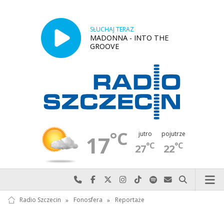
SŁUCHAJ TERAZ
MADONNA - INTO THE
GROOVE
°C
jutro
pojutrze
17
°C
°C
27
22
Najlepiej po prostu do nas zadzwoń
Odwiedź nas na Facebook-u
Odwiedź nas na X
Odwiedź nas na Instagram-ie
Odwiedź nas na TikTok-u
Szukaj nas na Spotify
Wyślij do nas w
Szukaj
Radio Szczecin
»
Fonosfera
»
Reportaże