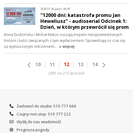
2026-01-26, godz. 06:00
"12000 dni: katastrofa promu Jan
Heweliusz" - audioserial Odcinek 1:
Dzień, w którym przewrócił się prom
Anna Dudzińska i Michał Matus ruszają tropem nieopowiedzianych
historii i ludzi związanych z tym wydarzeniem. Sprawdzają co czai się
za wymuszonym milczeniem…
» więcej
10
11
12
13
14
2091 na 210 stronach
Zadzwoń do studia: 510 777 666
Czujny non stop: 510 777 222
Wyślij do nas wiadomość
Prognoza pogody