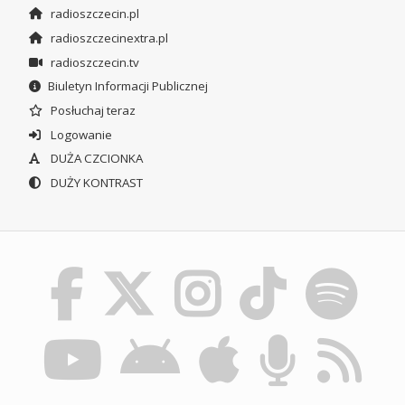
radioszczecin.pl
radioszczecinextra.pl
radioszczecin.tv
Biuletyn Informacji Publicznej
Posłuchaj teraz
Logowanie
DUŻA CZCIONKA
DUŻY KONTRAST