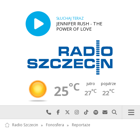
SŁUCHAJ TERAZ
JENNIFER RUSH - THE
POWER OF LOVE
°C
jutro
pojutrze
25
°C
°C
27
22
Najlepiej po prostu do nas zadzwoń
Odwiedź nas na Facebook-u
Odwiedź nas na X
Odwiedź nas na Instagram-ie
Odwiedź nas na TikTok-u
Szukaj nas na Spotify
Wyślij do nas w
Szukaj
Radio Szczecin
»
Fonosfera
»
Reportaże