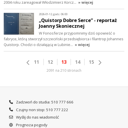
2004 roku zareagował Włodzimierz Korcz…
» więcej
2026-01-12, godz. 06:00
„Quistorp Dobre Serce” - reportaż
Joanny Skoniecznej
W Fonosferze przypomnimy dziś opowieść o
fabryce, którą stworzył szczeciński przedsiębiorca i filantrop Johannes
Quistorp. Chodzi o działającą w Lubinie…
» więcej
11
12
13
14
15
2091 na 210 stronach
Zadzwoń do studia: 510 777 666
Czujny non stop: 510 777 222
Wyślij do nas wiadomość
Prognoza pogody