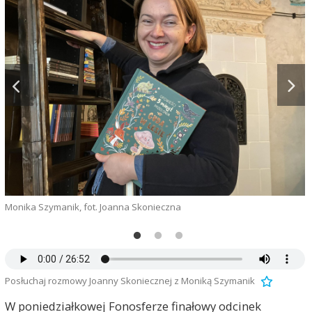
Monika Szymanik, fot. Joanna Skonieczna
L
Posłuchaj rozmowy Joanny Skoniecznej z Moniką Szymanik
W poniedziałkowej Fonosferze finałowy odcinek