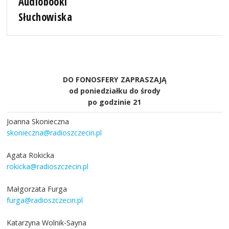
Audiobooki
Słuchowiska
DO FONOSFERY ZAPRASZAJĄ
od poniedziałku do środy
po godzinie 21
Joanna Skonieczna
skonieczna@radioszczecin.pl
Agata Rokicka
rokicka@radioszczecin.pl
Małgorzata Furga
furga@radioszczecin.pl
Katarzyna Wolnik-Sayna