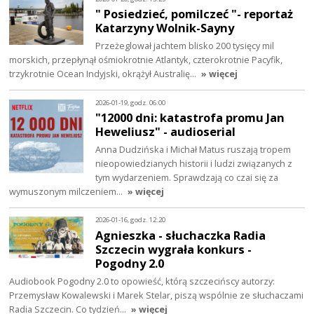
" Posiedzieć, pomilczeć "- reportaż
Katarzyny Wolnik-Sayny
Przeżeglował jachtem blisko 200 tysięcy mil
morskich, przepłynął ośmiokrotnie Atlantyk, czterokrotnie Pacyfik,
trzykrotnie Ocean Indyjski, okrążył Australię…
» więcej
2026-01-19, godz. 06:00
"12000 dni: katastrofa promu Jan
Heweliusz" - audioserial
Anna Dudzińska i Michał Matus ruszają tropem
nieopowiedzianych historii i ludzi związanych z
tym wydarzeniem. Sprawdzają co czai się za
wymuszonym milczeniem…
» więcej
2026-01-16, godz. 12:20
Agnieszka - słuchaczka Radia
Szczecin wygrała konkurs -
Pogodny 2.0
Audiobook Pogodny 2.0 to opowieść, którą szczecińscy autorzy:
Przemysław Kowalewski i Marek Stelar, piszą wspólnie ze słuchaczami
Radia Szczecin. Co tydzień…
» więcej