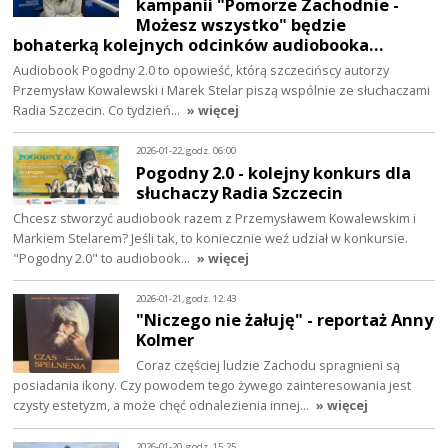
kampanii "Pomorze Zachodnie -
Możesz wszystko" będzie
bohaterką kolejnych odcinków audiobooka…
Audiobook Pogodny 2.0 to opowieść, którą szczecińscy autorzy
Przemysław Kowalewski i Marek Stelar piszą wspólnie ze słuchaczami
Radia Szczecin. Co tydzień…
» więcej
2026-01-22, godz. 06:00
Pogodny 2.0 - kolejny konkurs dla
słuchaczy Radia Szczecin
Chcesz stworzyć audiobook razem z Przemysławem Kowalewskim i
Markiem Stelarem? Jeśli tak, to koniecznie weź udział w konkursie.
"Pogodny 2.0" to audiobook…
» więcej
2026-01-21, godz. 12:43
"Niczego nie żałuję" - reportaż Anny
Kolmer
Coraz częściej ludzie Zachodu spragnieni są
posiadania ikony. Czy powodem tego żywego zainteresowania jest
czysty estetyzm, a może chęć odnalezienia innej…
» więcej
2026-01-20, godz. 15:25