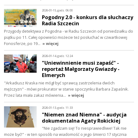
2026-01-15, godz. 06:00
Pogodny 2.0 - konkurs dla słuchaczy
Radia Szczecin
Przygody detektywa z Pogodna - w Radiu Szczecin od poniedziałku do
piątku po 11. Całej opowieści możecie też posłuchać w czwartkowej
Fonosferze, po 19…
» więcej
2026-01-14, godz. 12:24
"Uniewinnienie musi zapaść" -
reportaż Małgorzaty Gwiazdy -
Elmerych
"Arkadiusz Kraska nie mógł być sprawcą zastrzelenia dwóch
mężczyzn" - mówi prokurator w stanie spoczynku Barbara Zapaśnik.
Przez lata miała zakaz mówienia…
» więcej
2026-01-13, godz. 11:33
"Niemen znad Niemna" - audycja
dokumentalna Agaty Rokickiej
"Nie zgadzam się! To niesprawiedliwe! Tak nie
może być!" - w ten sposób na wiadomość o jego śmierci 17 stycznia