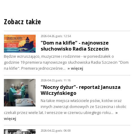
Zobacz także
2026-04-26, godz. 12:54
"Dom na klifie" - najnowsze
słuchowisko Radia Szczecin
Będzie wzruszająco, muzycznie i rodzinnie - w poniedziałek o
godzinie 19 premiera najnowszego słuchowiska Radia Szczecin "Dom
na klifie". Premiera jednocześnie…
» więcej
2026-04-23, godz. 11:18
"Nocny dyżur"- reportaż Janusza
Wilczyńskiego
Na takie miejsca właściciele psów, kotów oraz
innych zwierząt domowych ze Szczecina i okolic
czekali przez wiele lat. I wreszcie w czerwcu ubiegłego roku…
»
więcej
2026-04-22, godz. 06:00