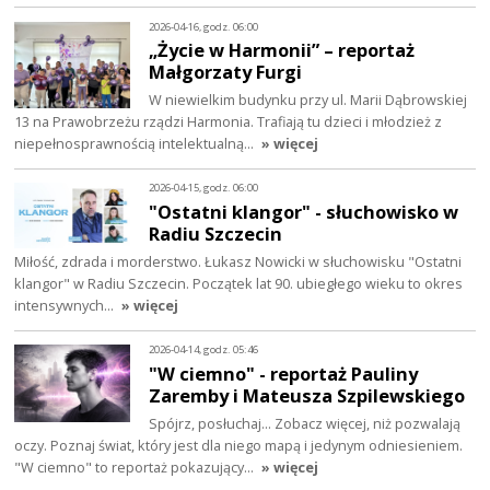
2026-04-16, godz. 06:00
„Życie w Harmonii” – reportaż
Małgorzaty Furgi
W niewielkim budynku przy ul. Marii Dąbrowskiej
13 na Prawobrzeżu rządzi Harmonia. Trafiają tu dzieci i młodzież z
niepełnosprawnością intelektualną…
» więcej
2026-04-15, godz. 06:00
"Ostatni klangor" - słuchowisko w
Radiu Szczecin
Miłość, zdrada i morderstwo. Łukasz Nowicki w słuchowisku "Ostatni
klangor" w Radiu Szczecin. Początek lat 90. ubiegłego wieku to okres
intensywnych…
» więcej
2026-04-14, godz. 05:46
"W ciemno" - reportaż Pauliny
Zaremby i Mateusza Szpilewskiego
Spójrz, posłuchaj… Zobacz więcej, niż pozwalają
oczy. Poznaj świat, który jest dla niego mapą i jedynym odniesieniem.
"W ciemno" to reportaż pokazujący…
» więcej