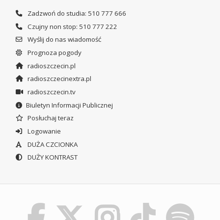
Zadzwoń do studia: 510 777 666
Czujny non stop: 510 777 222
Wyślij do nas wiadomość
Prognoza pogody
radioszczecin.pl
radioszczecinextra.pl
radioszczecin.tv
Biuletyn Informacji Publicznej
Posłuchaj teraz
Logowanie
DUŻA CZCIONKA
DUŻY KONTRAST