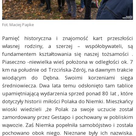
Fot. Maciej Papke
Pamięć historyczna i znajomość kart przeszłości
własnej rodziny, a szerzej – współobywateli, są
fundamentem kształtowania się naszej tożsamości .
Piaseczno -niewielka wieś położona w odległości ok. 7
km na południe od Trzcińska-Zdrój, na dawnym trakcie
wiodącym do Dębna. Swoimi korzeniami sięga
średniowiecza. Dwa lata temu odsłonięto tam tablice
upamiętniającą wydarzenia sprzed ponad 80 lat , które
dotyczyły historii miłości Polaka do Niemki. Mieszkańcy
wioski wiedzieli ,że Polak za swoje uczucie został
zamordowany przez Gestapo i pochowany w pobliskim
wąwozie. Zaś Niemka popełniła samobójstwo i została
pochowano obok niego. Nieznane były ich nazwiska.