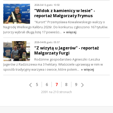
2026-04-13, godz. 10:50
"Widok z kamienicy w lesie" -
reportaż Małgorzaty Frymus
"Kurort" Przemysława Kowalewskiego walczy o
Nagrodę Wielkiego Kalibru 2026r. Do konkursu zgłoszono 167 tytułów.
Jurorzy wybrali długą listę 17 powieści…
» więcej
2026-04-09, godz. 05:57
"Z wizytą u Jagerów" - reportaż
Małgorzaty Furgi
Rodzinne gospodarstwo Agnieszki i Leszka
Jagerów z Radziszewa ma 3 hektary. Właściciele uprawiają w nim w
sposób tradycyjny warzywa i owoce, które potem…
» więcej
5
6
7
8
9
2091 na 210 stronach