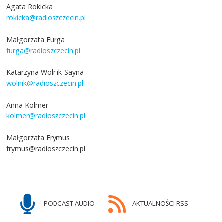
Agata Rokicka
rokicka@radioszczecin.pl
Małgorzata Furga
furga@radioszczecin.pl
Katarzyna Wolnik-Sayna
wolnik@radioszczecin.pl
Anna Kolmer
kolmer@radioszczecin.pl
Małgorzata Frymus
frymus@radioszczecin.pl
PODCAST AUDIO
AKTUALNOŚCI RSS