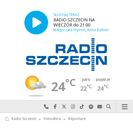
SŁUCHAJ TERAZ
RADIO SZCZECIN NA
WIECZÓR do 21:00
Małgorzata Frymus, Anna Kolmer
°C
jutro
pojutrze
24
°C
°C
22
24
Najlepiej po prostu do nas zadzwoń
Odwiedź nas na Facebook-u
Odwiedź nas na X
Odwiedź nas na Instagram-ie
Odwiedź nas na TikTok-u
Szukaj nas na Spotify
Wyślij do nas w
Szukaj
Radio Szczecin
»
Fonosfera
»
Reportaże