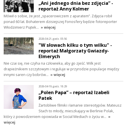
„Ani jednego dnia bez zdjęcia” -
reportaż Anny Kolmer
Mówił o sobie, że jest „spacerowiczem z aparatem”. Zdjęcia robił
ponad 60 lat. Bohaterem dzisiejszej Fonosfery będzie fotoreporter
Włodzimierz Piątek…
» więcej
2026-04-21, godz. 05:56
"W słowach kilku o tym wilku" -
reportaż Małgorzaty Gwiazdy-
Elmerych
Nie czai się, nie czyha na człowieka, aby go zjeść. Wilk jest
drapieżnikiem szczytowym i reguluje w przyrodzie populacje między
innymi saren czy bobrów…
» więcej
2026-04-19, godz. 18:29
„Polen Papa” – reportaż Izabeli
Patek
Żartobliwe filmiki i łamanie stereotypów. Mateusz
Stach to młody, mieszkający w Berlinie Polak,
który z powodzeniem opowiada w Social Mediach o życiu w…
»
więcej