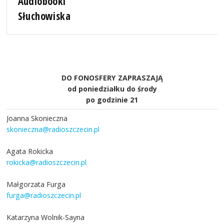
Audiobooki
Słuchowiska
DO FONOSFERY ZAPRASZAJĄ
od poniedziałku do środy
po godzinie 21
Joanna Skonieczna
skonieczna@radioszczecin.pl
Agata Rokicka
rokicka@radioszczecin.pl
Małgorzata Furga
furga@radioszczecin.pl
Katarzyna Wolnik-Sayna