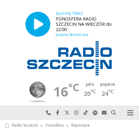
SŁUCHAJ TERAZ
FONOSFERA RADIO
SZCZECIN NA WIECZÓR do
22:00
Joanna Skonieczna
°C
jutro
pojutrze
16
°C
°C
20
24
Najlepiej po prostu do nas zadzwoń
Odwiedź nas na Facebook-u
Odwiedź nas na X
Odwiedź nas na Instagram-ie
Odwiedź nas na TikTok-u
Szukaj nas na Spotify
Wyślij do nas w
Szukaj
Radio Szczecin
»
Fonosfera
»
Reportaże