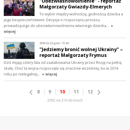
"Ubezwłasnowolnienie" - reportaż
Małgorzaty Gwiazdy-Elmerych
To wybór między wolnością, godnością dziecka a
jego bezpieczeństwem. Decyzja o rozpoczęciu procesu
prowadzącego do ubezwłasnowolnienia własnego dziecka…
»
więcej
2026-02-24, godz. 10:44
"Jedziemy bronić wolnej Ukrainy" –
reportaż Małgorzaty Frymus
Dziś mijają cztery lata od zaatakowania Ukrainy przez Rosję na pełną
skalę. Choć ta wojna rozpoczęła się znacznie wcześniej, bo w 2014
roku po nielegalnej…
» więcej
8
9
10
11
12
2092 na 210 stronach