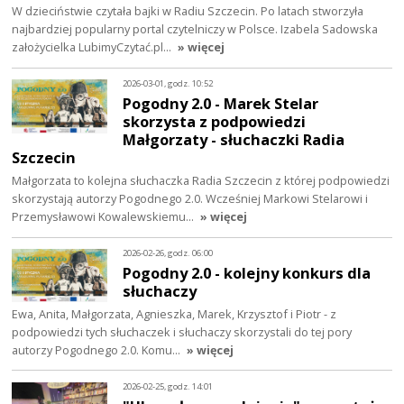
W dzieciństwie czytała bajki w Radiu Szczecin. Po latach stworzyła
najbardziej popularny portal czytelniczy w Polsce. Izabela Sadowska
założycielka LubimyCzytać.pl…
» więcej
2026-03-01, godz. 10:52
Pogodny 2.0 - Marek Stelar
skorzysta z podpowiedzi
Małgorzaty - słuchaczki Radia
Szczecin
Małgorzata to kolejna słuchaczka Radia Szczecin z której podpowiedzi
skorzystają autorzy Pogodnego 2.0. Wcześniej Markowi Stelarowi i
Przemysławowi Kowalewskiemu…
» więcej
2026-02-26, godz. 06:00
Pogodny 2.0 - kolejny konkurs dla
słuchaczy
Ewa, Anita, Małgorzata, Agnieszka, Marek, Krzysztof i Piotr - z
podpowiedzi tych słuchaczek i słuchaczy skorzystali do tej pory
autorzy Pogodnego 2.0. Komu…
» więcej
2026-02-25, godz. 14:01