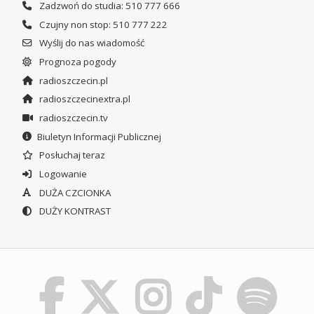
Zadzwoń do studia: 510 777 666
Czujny non stop: 510 777 222
Wyślij do nas wiadomość
Prognoza pogody
radioszczecin.pl
radioszczecinextra.pl
radioszczecin.tv
Biuletyn Informacji Publicznej
Posłuchaj teraz
Logowanie
DUŻA CZCIONKA
DUŻY KONTRAST