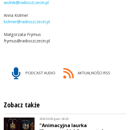
wolnik@radioszczecin.pl
Anna Kolmer
kolmer@radioszczecin.pl
Małgorzata Frymus
frymus@radioszczecin.pl
PODCAST AUDIO
AKTUALNOŚCI RSS
Zobacz także
2026-03-09, godz. 06:00
"Animacyjna laurka