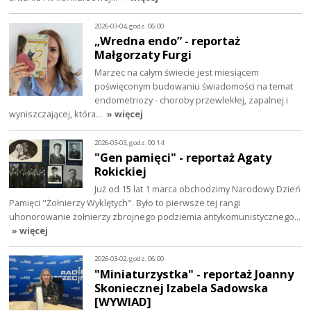
2026-03-04, godz. 06:00
„Wredna endo” - reportaż
Małgorzaty Furgi
Marzec na całym świecie jest miesiącem
poświęconym budowaniu świadomości na temat
endometriozy - choroby przewlekłej, zapalnej i
wyniszczającej, która…
» więcej
2026-03-03, godz. 00:14
"Gen pamięci" - reportaż Agaty
Rokickiej
Już od 15 lat 1 marca obchodzimy Narodowy Dzień
Pamięci "Żołnierzy Wyklętych". Było to pierwsze tej rangi
uhonorowanie żołnierzy zbrojnego podziemia antykomunistycznego…
» więcej
2026-03-02, godz. 06:00
"Miniaturzystka" - reportaż Joanny
Skoniecznej Izabela Sadowska
[WYWIAD]