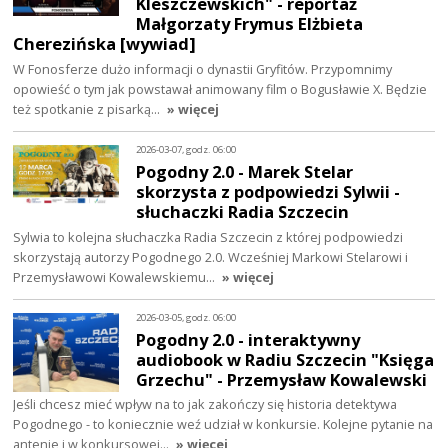
Kleszczewskich" - reportaż
Małgorzaty Frymus Elżbieta
Cherezińska [wywiad]
W Fonosferze dużo informacji o dynastii Gryfitów. Przypomnimy
opowieść o tym jak powstawał animowany film o Bogusławie X. Będzie
też spotkanie z pisarką…
» więcej
2026-03-07, godz. 06:00
Pogodny 2.0 - Marek Stelar
skorzysta z podpowiedzi Sylwii -
słuchaczki Radia Szczecin
Sylwia to kolejna słuchaczka Radia Szczecin z której podpowiedzi
skorzystają autorzy Pogodnego 2.0. Wcześniej Markowi Stelarowi i
Przemysławowi Kowalewskiemu…
» więcej
2026-03-05, godz. 06:00
Pogodny 2.0 - interaktywny
audiobook w Radiu Szczecin "Księga
Grzechu" - Przemysław Kowalewski
Jeśli chcesz mieć wpływ na to jak zakończy się historia detektywa
Pogodnego - to koniecznie weź udział w konkursie. Kolejne pytanie na
antenie i w konkursowej…
» więcej