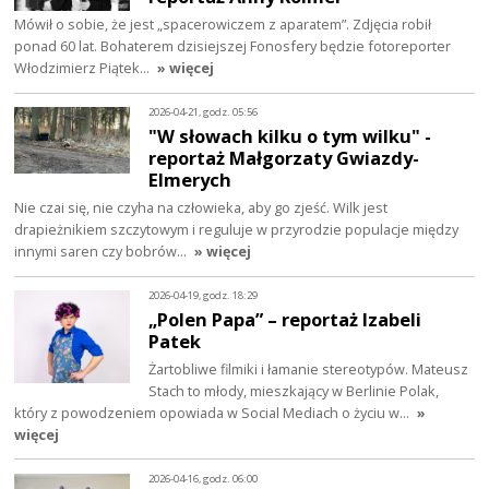
Mówił o sobie, że jest „spacerowiczem z aparatem”. Zdjęcia robił
ponad 60 lat. Bohaterem dzisiejszej Fonosfery będzie fotoreporter
Włodzimierz Piątek…
» więcej
2026-04-21, godz. 05:56
"W słowach kilku o tym wilku" -
reportaż Małgorzaty Gwiazdy-
Elmerych
Nie czai się, nie czyha na człowieka, aby go zjeść. Wilk jest
drapieżnikiem szczytowym i reguluje w przyrodzie populacje między
innymi saren czy bobrów…
» więcej
2026-04-19, godz. 18:29
„Polen Papa” – reportaż Izabeli
Patek
Żartobliwe filmiki i łamanie stereotypów. Mateusz
Stach to młody, mieszkający w Berlinie Polak,
który z powodzeniem opowiada w Social Mediach o życiu w…
»
więcej
2026-04-16, godz. 06:00