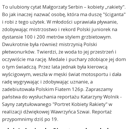
To ulubiony cytat Małgorzaty Serbin – kobiety „rakiety".
Bo jak inaczej nazwać osobę, która ma duszę "ściganta"
i robi z tego użytek. W młodości uprawiała pływanie,
zdobywając mistrzostwo i rekord Polski juniorek na
dystansie 100 i 200 metrów stylem grzbietowym.
Dwukrotnie była również mistrzynią Polski
płetwonurków. Twierdzi, że woda to jej przestrzeń i
oczywiście ma rację. Medale i puchary zdobiące jej dom
o tym świadczą. Przez lata jednak była kierowcą
wyścigowym, weszła w męski świat motosportu i dała
radę wygrywając i zdobywając uznanie, a
zadebiutowała Polskim Fiatem 126p. Zapraszamy
państwa do wysłuchania reportażu Katarzyny Wolnik -
Sayny zatytułowanego "Portret Kobiety Rakiety" w
realizacji dźwiękowej Wawrzyńca Szwai. Reportaż
przypomnimy dziś po 19.