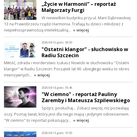
„Życie w Harmonii” – reportaż
Małgorzaty Furgi
W niewielkim budynku przy ul. Marii Dąbrowskiej
13 na Prawobrzeżu rządzi Harmonia. Trafiają tu dzieci i młodzież z
niepełnosprawnością intelektualną…
» więcej
2026-04-15, godz. 06:00
"Ostatni klangor" - słuchowisko w
Radiu Szczecin
Miłość, zdrada i morderstwo. Łukasz Nowicki w słuchowisku "Ostatni
klangor" w Radiu Szczecin. Początek lat 90. ubiegłego wieku to okres
intensywnych…
» więcej
2026-04-14, godz. 05:46
"W ciemno" - reportaż Pauliny
Zaremby i Mateusza Szpilewskiego
Spójrz, posłuchaj… Zobacz więcej, niż pozwalają
oczy. Poznaj świat, który jest dla niego mapą i jedynym odniesieniem.
"W ciemno" to reportaż pokazujący…
» więcej
2026-04-13, godz. 10:50