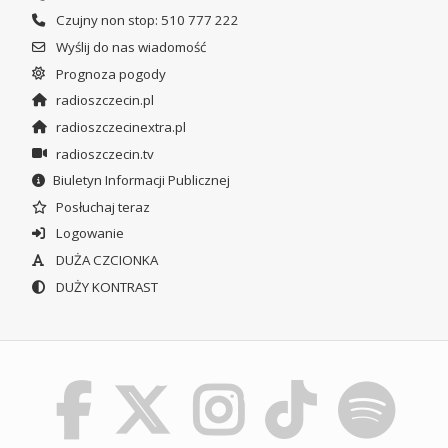
Czujny non stop: 510 777 222
Wyślij do nas wiadomość
Prognoza pogody
radioszczecin.pl
radioszczecinextra.pl
radioszczecin.tv
Biuletyn Informacji Publicznej
Posłuchaj teraz
Logowanie
DUŻA CZCIONKA
DUŻY KONTRAST