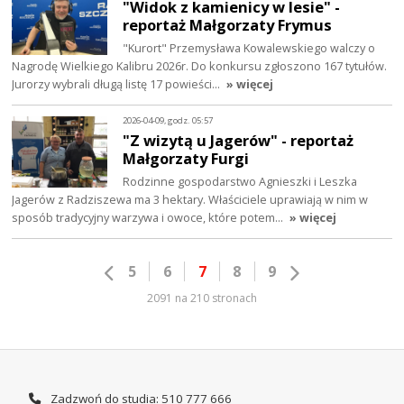
"Widok z kamienicy w lesie" -
reportaż Małgorzaty Frymus
"Kurort" Przemysława Kowalewskiego walczy o
Nagrodę Wielkiego Kalibru 2026r. Do konkursu zgłoszono 167 tytułów.
Jurorzy wybrali długą listę 17 powieści…
» więcej
2026-04-09, godz. 05:57
"Z wizytą u Jagerów" - reportaż
Małgorzaty Furgi
Rodzinne gospodarstwo Agnieszki i Leszka
Jagerów z Radziszewa ma 3 hektary. Właściciele uprawiają w nim w
sposób tradycyjny warzywa i owoce, które potem…
» więcej
5
6
7
8
9
2091 na 210 stronach
Zadzwoń do studia: 510 777 666