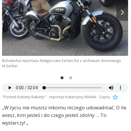
d
Bohaterka reportażu Małgorzata Serbin;fot z archiwum domowego
M.Serbin
"Portret Kobiety Rakiety" - reportaż Katarzyny Wolnik - Sayny
„W życiu nie musisz nikomu niczego udowadniać. O ile
wiesz, kim jesteś i do czego jesteś zdolny ... To
wystarczy! „