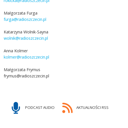
rokicka@radioszczecin.pl
Małgorzata Furga
furga@radioszczecin.pl
Katarzyna Wolnik-Sayna
wolnik@radioszczecin.pl
Anna Kolmer
kolmer@radioszczecin.pl
Małgorzata Frymus
frymus@radioszczecin.pl
PODCAST AUDIO
AKTUALNOŚCI RSS