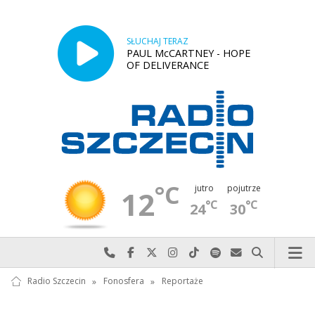
SŁUCHAJ TERAZ
PAUL McCARTNEY - HOPE
OF DELIVERANCE
°C
jutro
pojutrze
12
°C
°C
24
30
Najlepiej po prostu do nas zadzwoń
Odwiedź nas na Facebook-u
Odwiedź nas na X
Odwiedź nas na Instagram-ie
Odwiedź nas na TikTok-u
Szukaj nas na Spotify
Wyślij do nas w
Szukaj
Radio Szczecin
»
Fonosfera
»
Reportaże