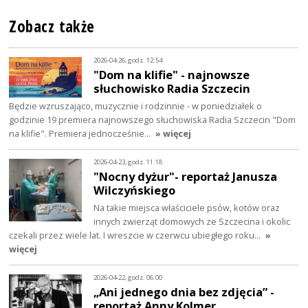
Zobacz także
2026-04-26, godz. 12:54
"Dom na klifie" - najnowsze
słuchowisko Radia Szczecin
Będzie wzruszająco, muzycznie i rodzinnie - w poniedziałek o
godzinie 19 premiera najnowszego słuchowiska Radia Szczecin "Dom
na klifie". Premiera jednocześnie…
» więcej
2026-04-23, godz. 11:18
"Nocny dyżur"- reportaż Janusza
Wilczyńskiego
Na takie miejsca właściciele psów, kotów oraz
innych zwierząt domowych ze Szczecina i okolic
czekali przez wiele lat. I wreszcie w czerwcu ubiegłego roku…
»
więcej
2026-04-22, godz. 06:00
„Ani jednego dnia bez zdjęcia” -
reportaż Anny Kolmer