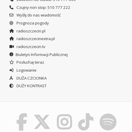
Czujny non stop: 510 777 222
Wyślij do nas wiadomość
Prognoza pogody
radioszczecin.pl
radioszczecinextra.pl
radioszczecin.tv
Biuletyn Informacji Publicznej
Posłuchaj teraz
Logowanie
DUŻA CZCIONKA
DUŻY KONTRAST