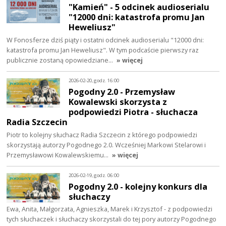
"Kamień" - 5 odcinek audioserialu
"12000 dni: katastrofa promu Jan
Heweliusz"
W Fonosferze dziś piąty i ostatni odcinek audioserialu "12000 dni:
katastrofa promu Jan Heweliusz". W tym podcaście pierwszy raz
publicznie zostaną opowiedziane…
» więcej
2026-02-20, godz. 16:00
Pogodny 2.0 - Przemysław
Kowalewski skorzysta z
podpowiedzi Piotra - słuchacza
Radia Szczecin
Piotr to kolejny słuchacz Radia Szczecin z którego podpowiedzi
skorzystają autorzy Pogodnego 2.0. Wcześniej Markowi Stelarowi i
Przemysławowi Kowalewskiemu…
» więcej
2026-02-19, godz. 06:00
Pogodny 2.0 - kolejny konkurs dla
słuchaczy
Ewa, Anita, Małgorzata, Agnieszka, Marek i Krzysztof - z podpowiedzi
tych słuchaczek i słuchaczy skorzystali do tej pory autorzy Pogodnego