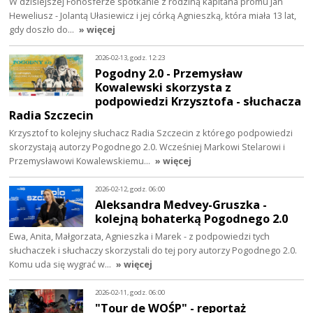
W dzisiejszej Fonosferze spotkanie z rodziną kapitana promu Jan
Heweliusz - Jolantą Ułasiewicz i jej córką Agnieszką, która miała 13 lat,
gdy doszło do…
» więcej
2026-02-13, godz. 12:23
Pogodny 2.0 - Przemysław
Kowalewski skorzysta z
podpowiedzi Krzysztofa - słuchacza
Radia Szczecin
Krzysztof to kolejny słuchacz Radia Szczecin z którego podpowiedzi
skorzystają autorzy Pogodnego 2.0. Wcześniej Markowi Stelarowi i
Przemysławowi Kowalewskiemu…
» więcej
2026-02-12, godz. 06:00
Aleksandra Medvey-Gruszka -
kolejną bohaterką Pogodnego 2.0
Ewa, Anita, Małgorzata, Agnieszka i Marek - z podpowiedzi tych
słuchaczek i słuchaczy skorzystali do tej pory autorzy Pogodnego 2.0.
Komu uda się wygrać w…
» więcej
2026-02-11, godz. 06:00
"Tour de WOŚP" - reportaż