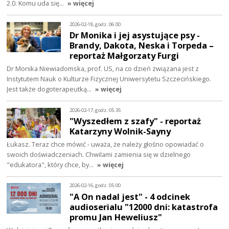
2.0. Komu uda się…
» więcej
2026-02-18, godz. 06:00
Dr Monika i jej asystujące psy -
Brandy, Dakota, Neska i Torpeda –
reportaż Małgorzaty Furgi
Dr Monika Niewiadomska, prof. US, na co dzień związana jest z
Instytutem Nauk o Kulturze Fizycznej Uniwersytetu Szczecińskiego.
Jest także dogoterapeutką…
» więcej
2026-02-17, godz. 05:35
"Wyszedłem z szafy" - reportaż
Katarzyny Wolnik-Sayny
Łukasz. Teraz chce mówić - uważa, że należy głośno opowiadać o
swoich doświadczeniach. Chwilami zamienia się w dzielnego
"edukatora", który chce, by…
» więcej
2026-02-16, godz. 05:00
"A On nadal jest" - 4 odcinek
audioserialu "12000 dni: katastrofa
promu Jan Heweliusz"