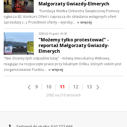
Małgorzaty Gwiazdy-Elmerych
"Fundacja Wielka Orkiestra Świątecznej Pomocy
ogłasza 82. Konkurs Ofert i zaprasza do składania wstępnych ofert
sprzedaży (...). Przedmiot oferty – wyroby…
» więcej
2026-02-10, godz. 05:30
"Możemy tylko protestować" -
reportaż Małgorzaty Gwiazdy-
Elmerych
"Nie chcemy tych odpadów tutaj" - mówią mieszkańcy Witkowa,
reagując na rozpoczęte prace przy lokalnym Orliku, których celem jest
zorganizowanie Punktu…
» więcej
9
10
11
12
13
2092 na 210 stronach
Zadzwoń do studia: 510 777 666