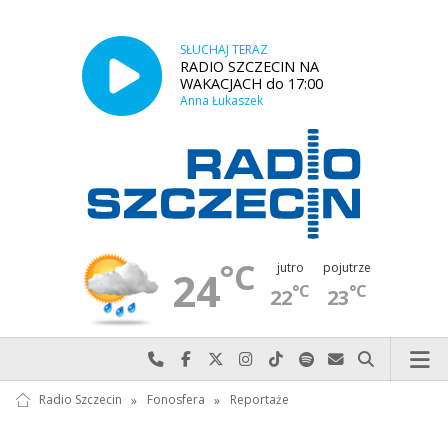
SŁUCHAJ TERAZ
RADIO SZCZECIN NA
WAKACJACH do 17:00
Anna Łukaszek
°C
jutro
pojutrze
24
°C
°C
22
23
Najlepiej po prostu do nas zadzwoń
Odwiedź nas na Facebook-u
Odwiedź nas na X
Odwiedź nas na Instagram-ie
Odwiedź nas na TikTok-u
Szukaj nas na Spotify
Wyślij do nas w
Szukaj
Radio Szczecin
»
Fonosfera
»
Reportaże