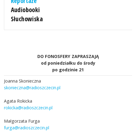
Reportaże
Audiobooki
Słuchowiska
DO FONOSFERY ZAPRASZAJĄ
od poniedziałku do środy
po godzinie 21
Joanna Skonieczna
skonieczna@radioszczecin.pl
Agata Rokicka
rokicka@radioszczecin.pl
Małgorzata Furga
furga@radioszczecin.pl