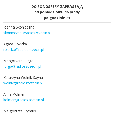
DO FONOSFERY ZAPRASZAJĄ
od poniedziałku do środy
po godzinie 21
Joanna Skonieczna
skonieczna@radioszczecin.pl
Agata Rokicka
rokicka@radioszczecin.pl
Małgorzata Furga
furga@radioszczecin.pl
Katarzyna Wolnik-Sayna
wolnik@radioszczecin.pl
Anna Kolmer
kolmer@radioszczecin.pl
Małgorzata Frymus