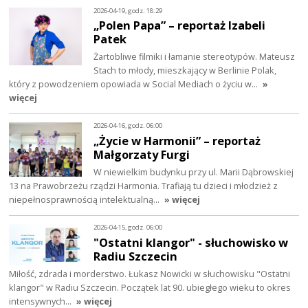
2026-04-19, godz. 18:29
„Polen Papa” – reportaż Izabeli
Patek
Żartobliwe filmiki i łamanie stereotypów. Mateusz
Stach to młody, mieszkający w Berlinie Polak,
który z powodzeniem opowiada w Social Mediach o życiu w…
»
więcej
2026-04-16, godz. 06:00
„Życie w Harmonii” – reportaż
Małgorzaty Furgi
W niewielkim budynku przy ul. Marii Dąbrowskiej
13 na Prawobrzeżu rządzi Harmonia. Trafiają tu dzieci i młodzież z
niepełnosprawnością intelektualną…
» więcej
2026-04-15, godz. 06:00
"Ostatni klangor" - słuchowisko w
Radiu Szczecin
Miłość, zdrada i morderstwo. Łukasz Nowicki w słuchowisku "Ostatni
klangor" w Radiu Szczecin. Początek lat 90. ubiegłego wieku to okres
intensywnych…
» więcej