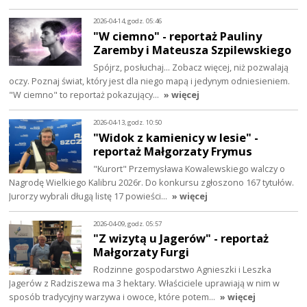
2026-04-14, godz. 05:46
"W ciemno" - reportaż Pauliny
Zaremby i Mateusza Szpilewskiego
Spójrz, posłuchaj… Zobacz więcej, niż pozwalają
oczy. Poznaj świat, który jest dla niego mapą i jedynym odniesieniem.
"W ciemno" to reportaż pokazujący…
» więcej
2026-04-13, godz. 10:50
"Widok z kamienicy w lesie" -
reportaż Małgorzaty Frymus
"Kurort" Przemysława Kowalewskiego walczy o
Nagrodę Wielkiego Kalibru 2026r. Do konkursu zgłoszono 167 tytułów.
Jurorzy wybrali długą listę 17 powieści…
» więcej
2026-04-09, godz. 05:57
"Z wizytą u Jagerów" - reportaż
Małgorzaty Furgi
Rodzinne gospodarstwo Agnieszki i Leszka
Jagerów z Radziszewa ma 3 hektary. Właściciele uprawiają w nim w
sposób tradycyjny warzywa i owoce, które potem…
» więcej