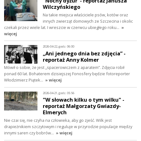
"Nocny dyżur"- reportaż Janusza
Wilczyńskiego
Na takie miejsca właściciele psów, kotów oraz
innych zwierząt domowych ze Szczecina i okolic
czekali przez wiele lat. I wreszcie w czerwcu ubiegłego roku…
»
więcej
2026-04-22, godz. 06:00
„Ani jednego dnia bez zdjęcia” -
reportaż Anny Kolmer
Mówił o sobie, że jest „spacerowiczem z aparatem”. Zdjęcia robił
ponad 60 lat. Bohaterem dzisiejszej Fonosfery będzie fotoreporter
Włodzimierz Piątek…
» więcej
2026-04-21, godz. 05:56
"W słowach kilku o tym wilku" -
reportaż Małgorzaty Gwiazdy-
Elmerych
Nie czai się, nie czyha na człowieka, aby go zjeść. Wilk jest
drapieżnikiem szczytowym i reguluje w przyrodzie populacje między
innymi saren czy bobrów…
» więcej