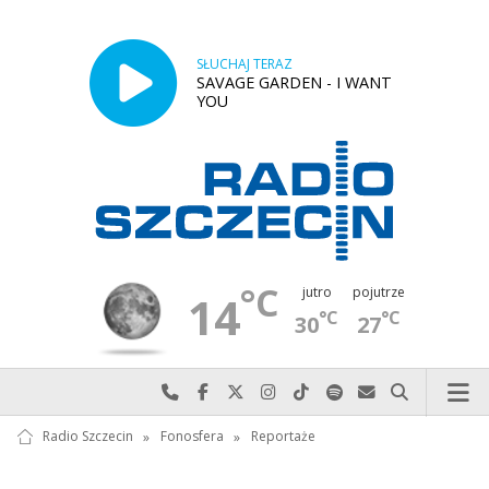
SŁUCHAJ TERAZ
SAVAGE GARDEN - I WANT
YOU
°C
jutro
pojutrze
14
°C
°C
30
27
Najlepiej po prostu do nas zadzwoń
Odwiedź nas na Facebook-u
Odwiedź nas na X
Odwiedź nas na Instagram-ie
Odwiedź nas na TikTok-u
Szukaj nas na Spotify
Wyślij do nas w
Szukaj
Radio Szczecin
»
Fonosfera
»
Reportaże