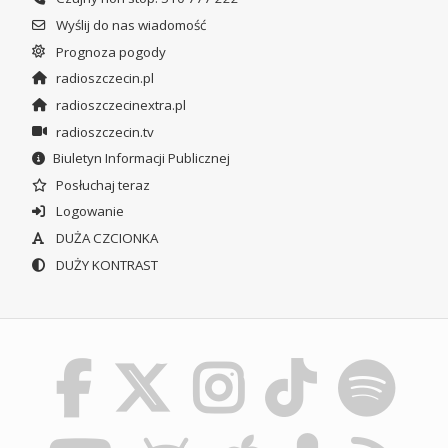
Wyślij do nas wiadomość
Prognoza pogody
radioszczecin.pl
radioszczecinextra.pl
radioszczecin.tv
Biuletyn Informacji Publicznej
Posłuchaj teraz
Logowanie
DUŻA CZCIONKA
DUŻY KONTRAST