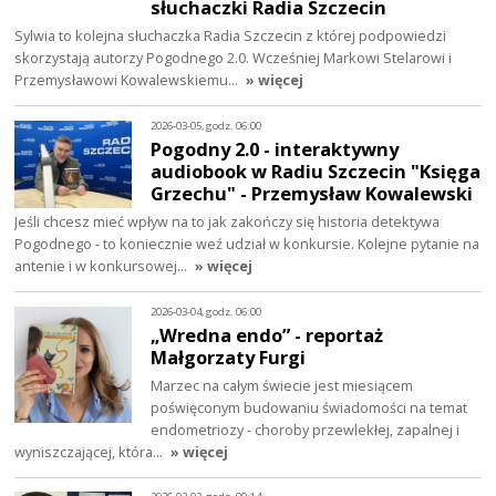
słuchaczki Radia Szczecin
Sylwia to kolejna słuchaczka Radia Szczecin z której podpowiedzi
skorzystają autorzy Pogodnego 2.0. Wcześniej Markowi Stelarowi i
Przemysławowi Kowalewskiemu…
» więcej
2026-03-05, godz. 06:00
Pogodny 2.0 - interaktywny
audiobook w Radiu Szczecin "Księga
Grzechu" - Przemysław Kowalewski
Jeśli chcesz mieć wpływ na to jak zakończy się historia detektywa
Pogodnego - to koniecznie weź udział w konkursie. Kolejne pytanie na
antenie i w konkursowej…
» więcej
2026-03-04, godz. 06:00
„Wredna endo” - reportaż
Małgorzaty Furgi
Marzec na całym świecie jest miesiącem
poświęconym budowaniu świadomości na temat
endometriozy - choroby przewlekłej, zapalnej i
wyniszczającej, która…
» więcej