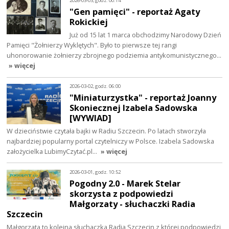
2026-03-03, godz. 00:14
"Gen pamięci" - reportaż Agaty
Rokickiej
Już od 15 lat 1 marca obchodzimy Narodowy Dzień
Pamięci "Żołnierzy Wyklętych". Było to pierwsze tej rangi
uhonorowanie żołnierzy zbrojnego podziemia antykomunistycznego…
» więcej
2026-03-02, godz. 06:00
"Miniaturzystka" - reportaż Joanny
Skoniecznej Izabela Sadowska
[WYWIAD]
W dzieciństwie czytała bajki w Radiu Szczecin. Po latach stworzyła
najbardziej popularny portal czytelniczy w Polsce. Izabela Sadowska
założycielka LubimyCzytać.pl…
» więcej
2026-03-01, godz. 10:52
Pogodny 2.0 - Marek Stelar
skorzysta z podpowiedzi
Małgorzaty - słuchaczki Radia
Szczecin
Małgorzata to kolejna słuchaczka Radia Szczecin z której podpowiedzi