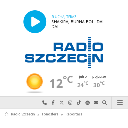
SŁUCHAJ TERAZ
SHAKIRA, BURNA BOI - DAI
DAI
°C
jutro
pojutrze
12
°C
°C
24
30
Najlepiej po prostu do nas zadzwoń
Odwiedź nas na Facebook-u
Odwiedź nas na X
Odwiedź nas na Instagram-ie
Odwiedź nas na TikTok-u
Szukaj nas na Spotify
Wyślij do nas w
Szukaj
Radio Szczecin
»
Fonosfera
»
Reportaże