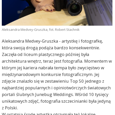
Aleksandra Medvey-Gruszka, fot. Robert Stachnik
Aleksandra Medvey-Gruszka - artystkę i fotografkę,
która swoją drogą podąża bardzo konsekwentnie.
Zaczęła od liceum plastycznego później była
architektura wnętrz, teraz jest fotografia. Momentem w
którym jej kariera nabrała tempa było zwycięstwo w
międzynarodowym konkursie fotograficznym. Jej
zdjęcie znalazło się w zestawieniu Top 50 jednego z
najbardziej popularnych i opiniotwórczych światowych
portali ślubnych Junebug Weddings. Wśród 10 tysięcy
unikatowych zdjęć, fotografia szczecinianki była jedyną
z Polski.
W ostatnią środę artystka otrzymała też lokalne