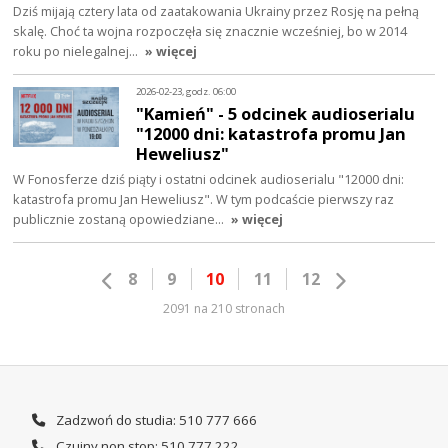
Dziś mijają cztery lata od zaatakowania Ukrainy przez Rosję na pełną
skalę. Choć ta wojna rozpoczęła się znacznie wcześniej, bo w 2014
roku po nielegalnej…
» więcej
2026-02-23, godz. 06:00
"Kamień" - 5 odcinek audioserialu
"12000 dni: katastrofa promu Jan
Heweliusz"
W Fonosferze dziś piąty i ostatni odcinek audioserialu "12000 dni:
katastrofa promu Jan Heweliusz". W tym podcaście pierwszy raz
publicznie zostaną opowiedziane…
» więcej
8
9
10
11
12
2091 na 210 stronach
Zadzwoń do studia: 510 777 666
Czujny non stop: 510 777 222