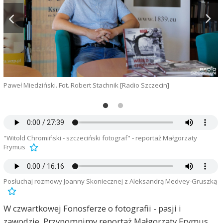
Paweł Miedziński. Fot. Robert Stachnik [Radio Szczecin]
A
"Witold Chromiński - szczeciński fotograf" - reportaż Małgorzaty
Frymus
Posłuchaj rozmowy Joanny Skoniecznej z Aleksandrą Medvey-Gruszką
W czwartkowej Fonosferze o fotografii - pasji i
zawodzie. Przypomnimy reportaż Małgorzaty Frymus