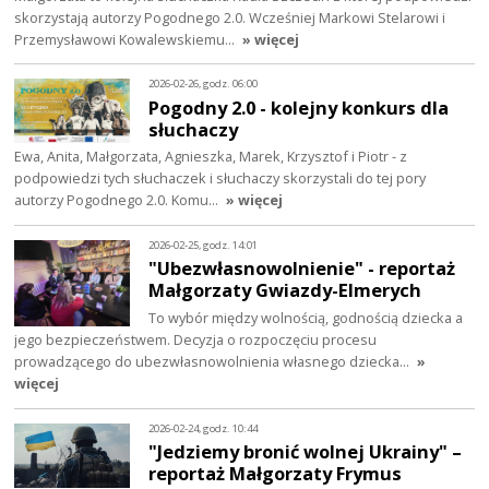
skorzystają autorzy Pogodnego 2.0. Wcześniej Markowi Stelarowi i
Przemysławowi Kowalewskiemu…
» więcej
2026-02-26, godz. 06:00
Pogodny 2.0 - kolejny konkurs dla
słuchaczy
Ewa, Anita, Małgorzata, Agnieszka, Marek, Krzysztof i Piotr - z
podpowiedzi tych słuchaczek i słuchaczy skorzystali do tej pory
autorzy Pogodnego 2.0. Komu…
» więcej
2026-02-25, godz. 14:01
"Ubezwłasnowolnienie" - reportaż
Małgorzaty Gwiazdy-Elmerych
To wybór między wolnością, godnością dziecka a
jego bezpieczeństwem. Decyzja o rozpoczęciu procesu
prowadzącego do ubezwłasnowolnienia własnego dziecka…
»
więcej
2026-02-24, godz. 10:44
"Jedziemy bronić wolnej Ukrainy" –
reportaż Małgorzaty Frymus