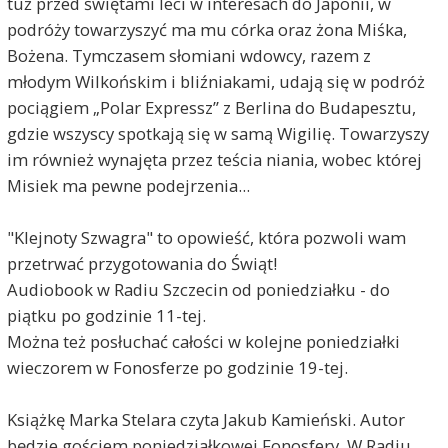
tuż przed świętami leci w interesach do Japonii, w
podróży towarzyszyć ma mu córka oraz żona Miśka,
Bożena. Tymczasem słomiani wdowcy, razem z
młodym Wilkońskim i bliźniakami, udają się w podróż
pociągiem „Polar Expressz” z Berlina do Budapesztu,
gdzie wszyscy spotkają się w samą Wigilię. Towarzyszy
im również wynajęta przez teścia niania, wobec której
Misiek ma pewne podejrzenia...
"Klejnoty Szwagra" to opowieść, która pozwoli wam
przetrwać przygotowania do Świąt!
Audiobook w Radiu Szczecin od poniedziałku - do
piątku po godzinie 11-tej.
Można też posłuchać całości w kolejne poniedziałki
wieczorem w Fonosferze po godzinie 19-tej.
Książkę Marka Stelara czyta Jakub Kamieński. Autor
będzie gościem poniedziałkowej Fonosfery. W Radiu