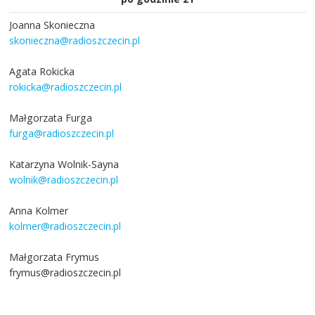
Joanna Skonieczna
skonieczna@radioszczecin.pl
Agata Rokicka
rokicka@radioszczecin.pl
Małgorzata Furga
furga@radioszczecin.pl
Katarzyna Wolnik-Sayna
wolnik@radioszczecin.pl
Anna Kolmer
kolmer@radioszczecin.pl
Małgorzata Frymus
frymus@radioszczecin.pl