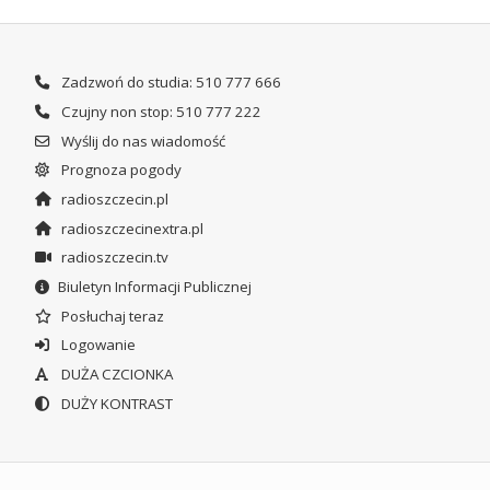
Zadzwoń do studia: 510 777 666
Czujny non stop: 510 777 222
Wyślij do nas wiadomość
Prognoza pogody
radioszczecin.pl
radioszczecinextra.pl
radioszczecin.tv
Biuletyn Informacji Publicznej
Posłuchaj teraz
Logowanie
DUŻA CZCIONKA
DUŻY KONTRAST