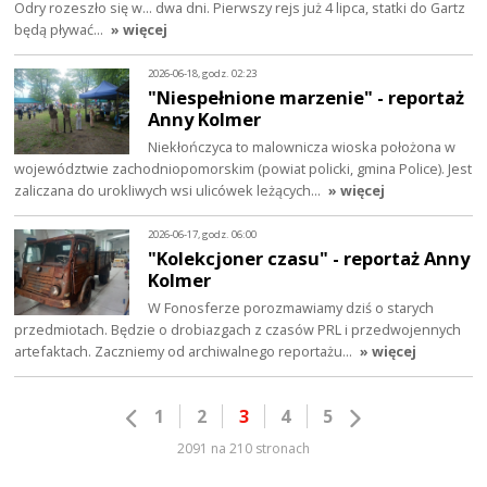
Odry rozeszło się w... dwa dni. Pierwszy rejs już 4 lipca, statki do Gartz
będą pływać…
» więcej
2026-06-18, godz. 02:23
"Niespełnione marzenie" - reportaż
Anny Kolmer
Niekłończyca to malownicza wioska położona w
województwie zachodniopomorskim (powiat policki, gmina Police). Jest
zaliczana do urokliwych wsi ulicówek leżących…
» więcej
2026-06-17, godz. 06:00
"Kolekcjoner czasu" - reportaż Anny
Kolmer
W Fonosferze porozmawiamy dziś o starych
przedmiotach. Będzie o drobiazgach z czasów PRL i przedwojennych
artefaktach. Zaczniemy od archiwalnego reportażu…
» więcej
1
2
3
4
5
2091 na 210 stronach