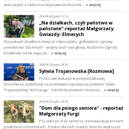
wierzących, a zwłaszcza wyznawców Kościoła…
» więcej
2026-06-30, godz. 13:14
„Na działkach, czyli państwo w
państwie”-reportaż Małgorzaty
Gwiazdy- Elmerych
Dla jednych działka to miejsce odpoczynku, grillowania i uprawy
pomidorów. Dla innych – jedyny dach nad głową. Rodzinne Ogrody
Działkowe od lat stają się…
» więcej
2026-06-29, godz. 06:00
Sylwia Trojanowska [Rozmowa]
Przez całe wakacje w poniedziałkowej
Fonosferze audiobook na podstawie najnowszej powieści Sylwii
Trojanowskiej "Król tanga". Odcinków powieści możecie…
» więcej
2026-06-25, godz. 06:00
"Dom dla psiego seniora" - reportaż
Małgorzaty Furgi
Psy starsze oraz seniorzy stanowią duży procent
psiaków w schroniskach. Trudno dla nich znaleźć dom bo większość