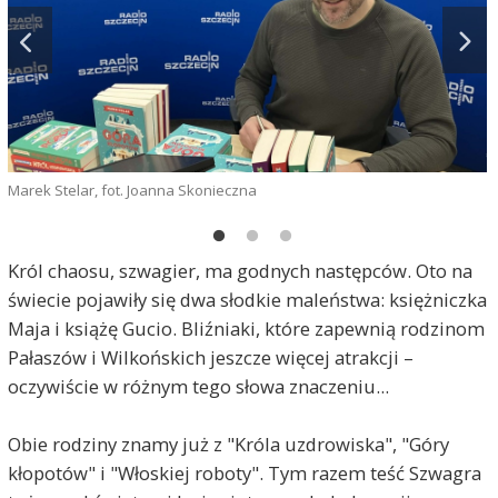
Marek Stelar, fot. Joanna Skonieczna
g
Król chaosu, szwagier, ma godnych następców. Oto na
świecie pojawiły się dwa słodkie maleństwa: księżniczka
Maja i książę Gucio. Bliźniaki, które zapewnią rodzinom
Pałaszów i Wilkońskich jeszcze więcej atrakcji –
oczywiście w różnym tego słowa znaczeniu...
Obie rodziny znamy już z "Króla uzdrowiska", "Góry
kłopotów" i "Włoskiej roboty". Tym razem teść Szwagra