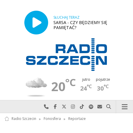
SŁUCHAJ TERAZ
SARSA - CZY BĘDZIEMY SIĘ
PAMIĘTAĆ?
°C
jutro
pojutrze
20
°C
°C
24
30
Najlepiej po prostu do nas zadzwoń
Odwiedź nas na Facebook-u
Odwiedź nas na X
Odwiedź nas na Instagram-ie
Odwiedź nas na TikTok-u
Szukaj nas na Spotify
Wyślij do nas w
Szukaj
Radio Szczecin
»
Fonosfera
»
Reportaże