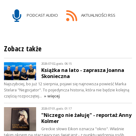
PODCAST AUDIO
AKTUALNOŚCI RSS
Zobacz także
2026-07-02, godz. 06:15
Książka na lato - zaprasza Joanna
Skonieczna
Najszybciej, bo już 12 sierpnia, pojawi się najnowsza powieść Marka
Stelara "Negocjator". To pojedyncza historia, która nie będzie kolejną
częścią rozpoczętej…
» więcej
2026-07-01, godz. 01:17
"Niczego nie żałuję" - reportaż Anny
Kolmer
Greckie słowo Eikon oznacza "okno". Właśnie
takim oknem na otaczający nas świat jest - z punktu widzenia osób