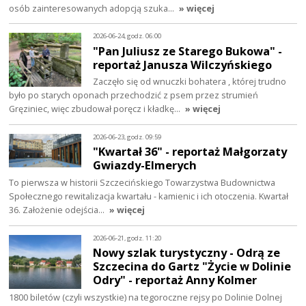
osób zainteresowanych adopcją szuka…
» więcej
2026-06-24, godz. 06:00
"Pan Juliusz ze Starego Bukowa" -
reportaż Janusza Wilczyńskiego
Zaczęło się od wnuczki bohatera , której trudno
było po starych oponach przechodzić z psem przez strumień
Gręziniec, więc zbudował poręcz i kładkę…
» więcej
2026-06-23, godz. 09:59
"Kwartał 36" - reportaż Małgorzaty
Gwiazdy-Elmerych
To pierwsza w historii Szczecińskiego Towarzystwa Budownictwa
Społecznego rewitalizacja kwartału - kamienic i ich otoczenia. Kwartał
36. Założenie odejścia…
» więcej
2026-06-21, godz. 11:20
Nowy szlak turystyczny - Odrą ze
Szczecina do Gartz "Życie w Dolinie
Odry" - reportaż Anny Kolmer
1800 biletów (czyli wszystkie) na tegoroczne rejsy po Dolinie Dolnej