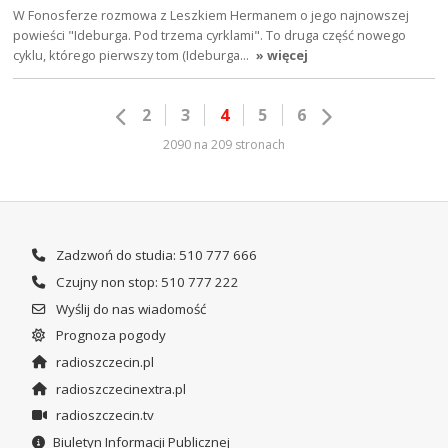
W Fonosferze rozmowa z Leszkiem Hermanem o jego najnowszej
powieści "Ideburga. Pod trzema cyrklami". To druga część nowego
cyklu, którego pierwszy tom (Ideburga…
» więcej
2
3
4
5
6
2090 na 209 stronach
Zadzwoń do studia: 510 777 666
Czujny non stop: 510 777 222
Wyślij do nas wiadomość
Prognoza pogody
radioszczecin.pl
radioszczecinextra.pl
radioszczecin.tv
Biuletyn Informacji Publicznej