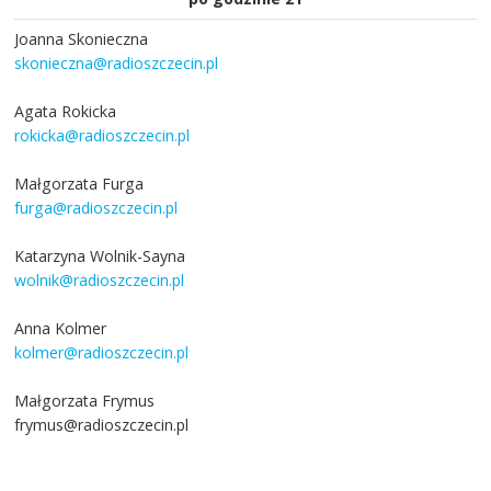
Joanna Skonieczna
skonieczna@radioszczecin.pl
Agata Rokicka
rokicka@radioszczecin.pl
Małgorzata Furga
furga@radioszczecin.pl
Katarzyna Wolnik-Sayna
wolnik@radioszczecin.pl
Anna Kolmer
kolmer@radioszczecin.pl
Małgorzata Frymus
frymus@radioszczecin.pl