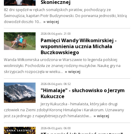
Skoniecznej
82 dni spędził w rękach somalijskich piratów, pochodzący ze
Świnoujścia, kapitan Piotr Budzynowski. Do porwania jednostki, którą
dowodził doszło 10…
» więcej
2026-06-04, godz. 21:00
Pamięci Wandy Wiłkomirskiej -
wspomnienia ucznia Michała
Buczkowskiego
Wanda Wiłkomirska urodzona w Warszawie to legenda polskiej
wiolinistyki. Pochodziła ze znanej rodziny muzyków. Naukę gry na
skrzypcach rozpoczęła w wieku…
» więcej
2026-06-04, godz. 08:52
"Himalaje" - słuchowisko o Jerzym
Kukuczce
Jerzy Kukuczka - himalaista, który jako drugi
człowiek na Ziemi zdobył Koronę Himalajów i Karakorum. Uznawany
jest za jednego z najwybitniejszych himalaistów…
» więcej
2026-06-03, godz. 06:00