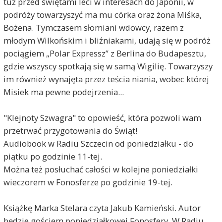
tuż przed świętami leci w interesach do Japonii, w
podróży towarzyszyć ma mu córka oraz żona Miśka,
Bożena. Tymczasem słomiani wdowcy, razem z
młodym Wilkońskim i bliźniakami, udają się w podróż
pociągiem „Polar Expressz” z Berlina do Budapesztu,
gdzie wszyscy spotkają się w samą Wigilię. Towarzyszy
im również wynajęta przez teścia niania, wobec której
Misiek ma pewne podejrzenia...
"Klejnoty Szwagra" to opowieść, która pozwoli wam
przetrwać przygotowania do Świąt!
Audiobook w Radiu Szczecin od poniedziałku - do
piątku po godzinie 11-tej.
Można też posłuchać całości w kolejne poniedziałki
wieczorem w Fonosferze po godzinie 19-tej.
Książkę Marka Stelara czyta Jakub Kamieński. Autor
będzie gościem poniedziałkowej Fonosfery. W Radiu