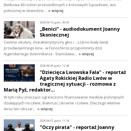
Bielkowa 40 rodzin przesiedlonych z kresowych Sąsiadowic, wsi
położonej w obwodzie…
» więcej
2026-06-10, godz. 06:00
„Benici” - audiodokument Joanny
Skoniecznej
Ciemne okulary, charakterystyczny głos i ...czarno-biały świat
przedwojennego kina - w Fonosferze przypomnimy dziś
legendarnego dziennikarza - Stanisława…
» więcej
2026-06-09, godz. 12:49
"Dziecięca Lwowska Fala" - reportaż
Agaty Rokickiej Radio Lwów w
tragicznej sytuacji - rozmowa z
Marią Pyż, redaktor…
W tym roku znacząco ograniczono finansowanie mediów polonijnych
działających na Litwie, Białorusi, Ukrainie i Łotwie. Dlaczego właśnie
teraz ten obszar…
» więcej
2026-06-07, godz. 11:34
"Oczy pirata" - reportaż Joanny