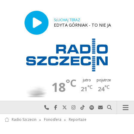
SŁUCHAJ TERAZ
EDYTA GÓRNIAK - TO NIE JA
°C
jutro
pojutrze
18
°C
°C
21
24
Najlepiej po prostu do nas zadzwoń
Odwiedź nas na Facebook-u
Odwiedź nas na X
Odwiedź nas na Instagram-ie
Odwiedź nas na TikTok-u
Szukaj nas na Spotify
Wyślij do nas w
Szukaj
Radio Szczecin
»
Fonosfera
»
Reportaże