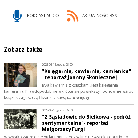
PODCAST AUDIO
AKTUALNOŚCI RSS
Zobacz także
2026-06-15, godz. 06:00
"Księgarnia, kawiarnia, kamienica"
- reportaż Joanny Skoniecznej
Była kawiarnia z książkami, jest księgarnia
kameralna. Prawdopodobnie wkrótce się powiększy i ponownie wśród
książek zagoszczą filiżanki z kawą i…
» więcej
2026-06-11, godz. 06:00
"Z Sąsiadowic do Bielkowa - podróż
sentymentalna"- reportaż
Małgorzaty Furgi
Wszystko zaczęło się 80 lat temu, kiedy w lipcu 1946 roku dotarło do