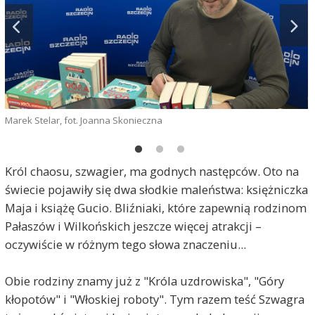
Marek Stelar, fot. Joanna Skonieczna
g
Król chaosu, szwagier, ma godnych następców. Oto na
świecie pojawiły się dwa słodkie maleństwa: księżniczka
Maja i książę Gucio. Bliźniaki, które zapewnią rodzinom
Pałaszów i Wilkońskich jeszcze więcej atrakcji –
oczywiście w różnym tego słowa znaczeniu...
Obie rodziny znamy już z "Króla uzdrowiska", "Góry
kłopotów" i "Włoskiej roboty". Tym razem teść Szwagra