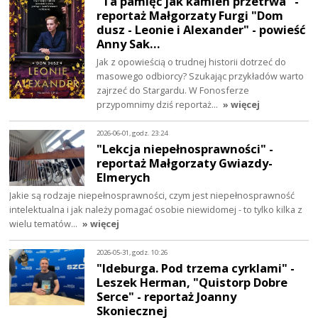
"Ta pamięć jak kamień przetrwa" -
reportaż Małgorzaty Furgi "Dom
dusz - Leonie i Alexander" - powieść
Anny Sak…
Jak z opowieścią o trudnej historii dotrzeć do
masowego odbiorcy? Szukając przykładów warto
zajrzeć do Stargardu. W Fonosferze
przypomnimy dziś reportaż…
» więcej
2026-06-01, godz. 23:24
"Lekcja niepełnosprawności" -
reportaż Małgorzaty Gwiazdy-
Elmerych
Jakie są rodzaje niepełnosprawności, czym jest niepełnosprawność
intelektualna i jak należy pomagać osobie niewidomej - to tylko kilka z
wielu tematów…
» więcej
2026-05-31, godz. 10:26
"Ideburga. Pod trzema cyrklami" -
Leszek Herman, "Quistorp Dobre
Serce" - reportaż Joanny
Skoniecznej