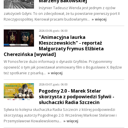
Marzeny Bakowskiej
Inżynier Tadeusz Wenda jest jednym z ojców
założycieli Gdyni. To on zdecydował, że tu powstanie pierwszy port II
Rzeczypospolitej. Kierował pracami budowlanymi…
» więcej
2026-03-09, godz. 06:00
"Animacyjna laurka
Kleszczewskich" - reportaż
Małgorzaty Frymus Elżbieta
Cherezińska [wywiad]
W Fonosferze dużo informacji o dynastii Gryfitów. Przypomnimy
opowieść o tym jak powstawał animowany film o Bogusławie X. Będzie
też spotkanie z pisarką…
» więcej
2026-03-07, godz. 06:00
Pogodny 2.0 - Marek Stelar
skorzysta z podpowiedzi Sylwii -
słuchaczki Radia Szczecin
Sylwia to kolejna słuchaczka Radia Szczecin z której podpowiedzi
skorzystają autorzy Pogodnego 2.0. Wcześniej Markowi Stelarowi i
Przemysławowi Kowalewskiemu…
» więcej