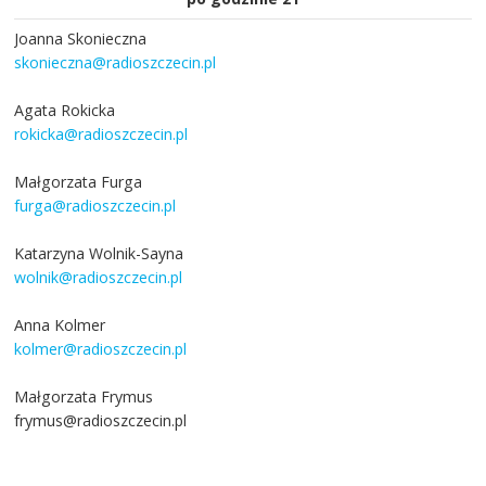
Joanna Skonieczna
skonieczna@radioszczecin.pl
Agata Rokicka
rokicka@radioszczecin.pl
Małgorzata Furga
furga@radioszczecin.pl
Katarzyna Wolnik-Sayna
wolnik@radioszczecin.pl
Anna Kolmer
kolmer@radioszczecin.pl
Małgorzata Frymus
frymus@radioszczecin.pl