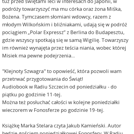
tuż przed świętami leci w interesach do Japonii, w
podróży towarzyszyć ma mu córka oraz żona Miśka,
Bożena. Tymczasem słomiani wdowcy, razem z
młodym Wilkońskim i bliźniakami, udają się w podróż
pociągiem „Polar Expressz” z Berlina do Budapesztu,
gdzie wszyscy spotkają się w samą Wigilię. Towarzyszy
im również wynajęta przez teścia niania, wobec której
Misiek ma pewne podejrzenia...
"Klejnoty Szwagra" to opowieść, która pozwoli wam
przetrwać przygotowania do Świąt!
Audiobook w Radiu Szczecin od poniedziałku - do
piątku po godzinie 11-tej.
Można też posłuchać całości w kolejne poniedziałki
wieczorem w Fonosferze po godzinie 19-tej.
Książkę Marka Stelara czyta Jakub Kamieński. Autor
będzie gościem poniedziałkowej Fonosfery. W Radiu