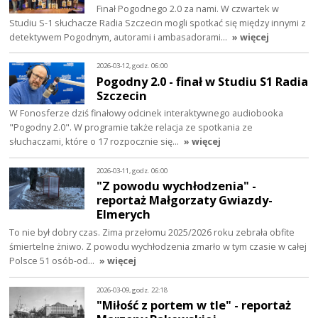
Finał Pogodnego 2.0 za nami. W czwartek w
Studiu S-1 słuchacze Radia Szczecin mogli spotkać się między innymi z
detektywem Pogodnym, autorami i ambasadorami…
» więcej
2026-03-12, godz. 06:00
Pogodny 2.0 - finał w Studiu S1 Radia
Szczecin
W Fonosferze dziś finałowy odcinek interaktywnego audiobooka
"Pogodny 2.0". W programie także relacja ze spotkania ze
słuchaczami, które o 17 rozpocznie się…
» więcej
2026-03-11, godz. 06:00
"Z powodu wychłodzenia" -
reportaż Małgorzaty Gwiazdy-
Elmerych
To nie był dobry czas. Zima przełomu 2025/2026 roku zebrała obfite
śmiertelne żniwo. Z powodu wychłodzenia zmarło w tym czasie w całej
Polsce 51 osób-od…
» więcej
2026-03-09, godz. 22:18
"Miłość z portem w tle" - reportaż