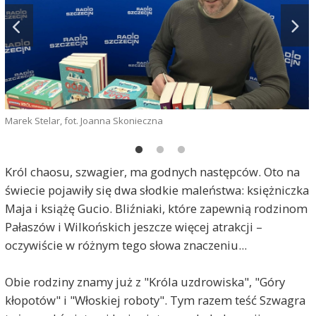
Marek Stelar, fot. Joanna Skonieczna
g
Król chaosu, szwagier, ma godnych następców. Oto na
świecie pojawiły się dwa słodkie maleństwa: księżniczka
Maja i książę Gucio. Bliźniaki, które zapewnią rodzinom
Pałaszów i Wilkońskich jeszcze więcej atrakcji –
oczywiście w różnym tego słowa znaczeniu...
Obie rodziny znamy już z "Króla uzdrowiska", "Góry
kłopotów" i "Włoskiej roboty". Tym razem teść Szwagra