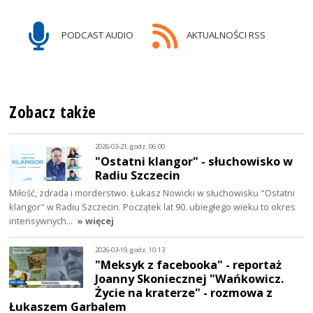
PODCAST AUDIO
AKTUALNOŚCI RSS
Zobacz także
2026-03-21, godz. 06:00
"Ostatni klangor" - słuchowisko w
Radiu Szczecin
Miłość, zdrada i morderstwo. Łukasz Nowicki w słuchowisku "Ostatni
klangor" w Radiu Szczecin. Początek lat 90. ubiegłego wieku to okres
intensywnych…
» więcej
2026-03-19, godz. 10:13
"Meksyk z facebooka" - reportaż
Joanny Skoniecznej "Wańkowicz.
Życie na kraterze" - rozmowa z
Łukaszem Garbalem