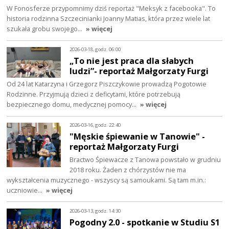
W Fonosferze przypomnimy dziś reportaż "Meksyk z facebooka". To
historia rodzinna Szczecinianki Joanny Matias, która przez wiele lat
szukała grobu swojego…
» więcej
2026-03-18, godz. 06:00
„To nie jest praca dla słabych
ludzi”- reportaż Małgorzaty Furgi
Od 24 lat Katarzyna i Grzegorz Piszczykowie prowadzą Pogotowie
Rodzinne. Przyjmują dzieci z deficytami, które potrzebują
bezpiecznego domu, medycznej pomocy…
» więcej
2026-03-16, godz. 22:40
"Męskie śpiewanie w Tanowie" -
reportaż Małgorzaty Furgi
Bractwo Śpiewacze z Tanowa powstało w grudniu
2018 roku. Żaden z chórzystów nie ma
wykształcenia muzycznego - wszyscy są samoukami. Są tam m.in.:
uczniowie…
» więcej
2026-03-13, godz. 14:30
Pogodny 2.0 - spotkanie w Studiu S1