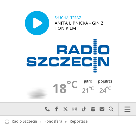
SŁUCHAJ TERAZ
ANITA LIPNICKA - GIN Z
TONIKIEM
°C
jutro
pojutrze
18
°C
°C
21
24
Najlepiej po prostu do nas zadzwoń
Odwiedź nas na Facebook-u
Odwiedź nas na X
Odwiedź nas na Instagram-ie
Odwiedź nas na TikTok-u
Szukaj nas na Spotify
Wyślij do nas w
Szukaj
Radio Szczecin
»
Fonosfera
»
Reportaże