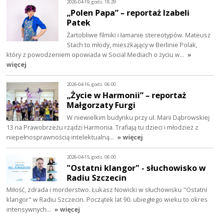
2026-04-19, godz. 18:29
„Polen Papa” – reportaż Izabeli
Patek
Żartobliwe filmiki i łamanie stereotypów. Mateusz
Stach to młody, mieszkający w Berlinie Polak,
który z powodzeniem opowiada w Social Mediach o życiu w…
»
więcej
2026-04-16, godz. 06:00
„Życie w Harmonii” – reportaż
Małgorzaty Furgi
W niewielkim budynku przy ul. Marii Dąbrowskiej
13 na Prawobrzeżu rządzi Harmonia. Trafiają tu dzieci i młodzież z
niepełnosprawnością intelektualną…
» więcej
2026-04-15, godz. 06:00
"Ostatni klangor" - słuchowisko w
Radiu Szczecin
Miłość, zdrada i morderstwo. Łukasz Nowicki w słuchowisku "Ostatni
klangor" w Radiu Szczecin. Początek lat 90. ubiegłego wieku to okres
intensywnych…
» więcej