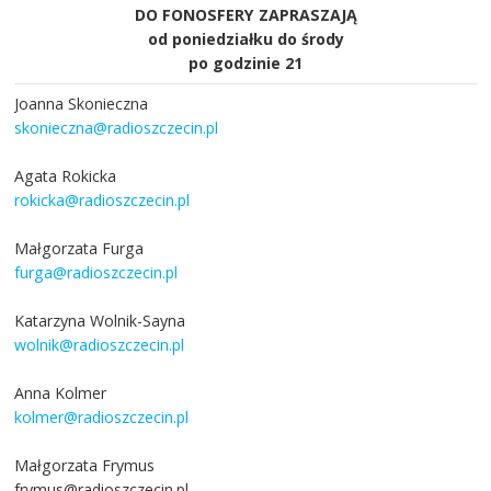
DO FONOSFERY ZAPRASZAJĄ
od poniedziałku do środy
po godzinie 21
Joanna Skonieczna
skonieczna@radioszczecin.pl
Agata Rokicka
rokicka@radioszczecin.pl
Małgorzata Furga
furga@radioszczecin.pl
Katarzyna Wolnik-Sayna
wolnik@radioszczecin.pl
Anna Kolmer
kolmer@radioszczecin.pl
Małgorzata Frymus
frymus@radioszczecin.pl