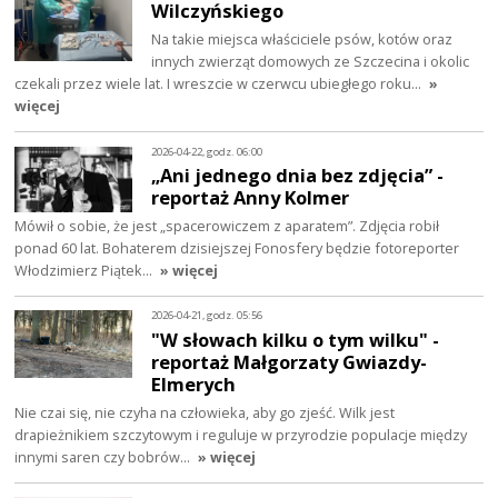
Wilczyńskiego
Na takie miejsca właściciele psów, kotów oraz
innych zwierząt domowych ze Szczecina i okolic
czekali przez wiele lat. I wreszcie w czerwcu ubiegłego roku…
»
więcej
2026-04-22, godz. 06:00
„Ani jednego dnia bez zdjęcia” -
reportaż Anny Kolmer
Mówił o sobie, że jest „spacerowiczem z aparatem”. Zdjęcia robił
ponad 60 lat. Bohaterem dzisiejszej Fonosfery będzie fotoreporter
Włodzimierz Piątek…
» więcej
2026-04-21, godz. 05:56
"W słowach kilku o tym wilku" -
reportaż Małgorzaty Gwiazdy-
Elmerych
Nie czai się, nie czyha na człowieka, aby go zjeść. Wilk jest
drapieżnikiem szczytowym i reguluje w przyrodzie populacje między
innymi saren czy bobrów…
» więcej