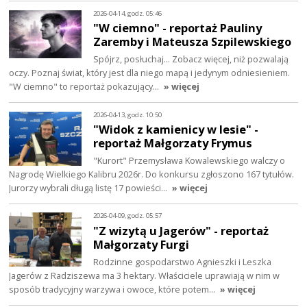
2026-04-14, godz. 05:46
"W ciemno" - reportaż Pauliny
Zaremby i Mateusza Szpilewskiego
Spójrz, posłuchaj… Zobacz więcej, niż pozwalają
oczy. Poznaj świat, który jest dla niego mapą i jedynym odniesieniem.
"W ciemno" to reportaż pokazujący…
» więcej
2026-04-13, godz. 10:50
"Widok z kamienicy w lesie" -
reportaż Małgorzaty Frymus
"Kurort" Przemysława Kowalewskiego walczy o
Nagrodę Wielkiego Kalibru 2026r. Do konkursu zgłoszono 167 tytułów.
Jurorzy wybrali długą listę 17 powieści…
» więcej
2026-04-09, godz. 05:57
"Z wizytą u Jagerów" - reportaż
Małgorzaty Furgi
Rodzinne gospodarstwo Agnieszki i Leszka
Jagerów z Radziszewa ma 3 hektary. Właściciele uprawiają w nim w
sposób tradycyjny warzywa i owoce, które potem…
» więcej