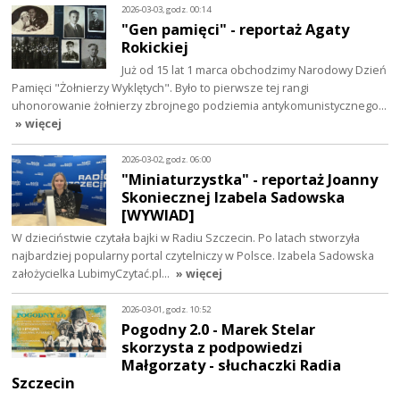
2026-03-03, godz. 00:14
"Gen pamięci" - reportaż Agaty
Rokickiej
Już od 15 lat 1 marca obchodzimy Narodowy Dzień
Pamięci "Żołnierzy Wyklętych". Było to pierwsze tej rangi
uhonorowanie żołnierzy zbrojnego podziemia antykomunistycznego…
» więcej
2026-03-02, godz. 06:00
"Miniaturzystka" - reportaż Joanny
Skoniecznej Izabela Sadowska
[WYWIAD]
W dzieciństwie czytała bajki w Radiu Szczecin. Po latach stworzyła
najbardziej popularny portal czytelniczy w Polsce. Izabela Sadowska
założycielka LubimyCzytać.pl…
» więcej
2026-03-01, godz. 10:52
Pogodny 2.0 - Marek Stelar
skorzysta z podpowiedzi
Małgorzaty - słuchaczki Radia
Szczecin