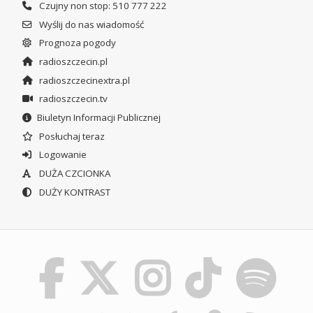
Czujny non stop: 510 777 222
Wyślij do nas wiadomość
Prognoza pogody
radioszczecin.pl
radioszczecinextra.pl
radioszczecin.tv
Biuletyn Informacji Publicznej
Posłuchaj teraz
Logowanie
DUŻA CZCIONKA
DUŻY KONTRAST