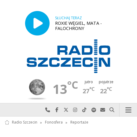
SŁUCHAJ TERAZ
ROXIE WĘGIEL, MATA -
FALOCHRONY
°C
jutro
pojutrze
13
°C
°C
27
22
Najlepiej po prostu do nas zadzwoń
Odwiedź nas na Facebook-u
Odwiedź nas na X
Odwiedź nas na Instagram-ie
Odwiedź nas na TikTok-u
Szukaj nas na Spotify
Wyślij do nas w
Szukaj
Radio Szczecin
»
Fonosfera
»
Reportaże