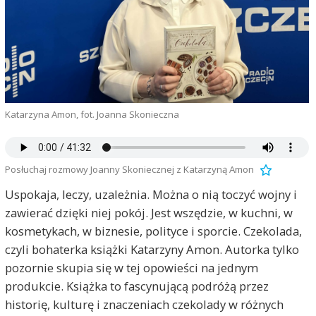
Katarzyna Amon, fot. Joanna Skonieczna
Posłuchaj rozmowy Joanny Skoniecznej z Katarzyną Amon
Uspokaja, leczy, uzależnia. Można o nią toczyć wojny i
zawierać dzięki niej pokój. Jest wszędzie, w kuchni, w
kosmetykach, w biznesie, polityce i sporcie. Czekolada,
czyli bohaterka książki Katarzyny Amon. Autorka tylko
pozornie skupia się w tej opowieści na jednym
produkcie. Książka to fascynującą podróżą przez
historię, kulturę i znaczeniach czekolady w różnych