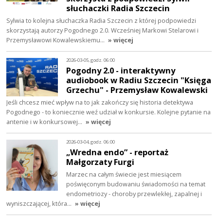
słuchaczki Radia Szczecin
Sylwia to kolejna słuchaczka Radia Szczecin z której podpowiedzi
skorzystają autorzy Pogodnego 2.0. Wcześniej Markowi Stelarowi i
Przemysławowi Kowalewskiemu…
» więcej
2026-03-05, godz. 06:00
Pogodny 2.0 - interaktywny
audiobook w Radiu Szczecin "Księga
Grzechu" - Przemysław Kowalewski
Jeśli chcesz mieć wpływ na to jak zakończy się historia detektywa
Pogodnego - to koniecznie weź udział w konkursie. Kolejne pytanie na
antenie i w konkursowej…
» więcej
2026-03-04, godz. 06:00
„Wredna endo” - reportaż
Małgorzaty Furgi
Marzec na całym świecie jest miesiącem
poświęconym budowaniu świadomości na temat
endometriozy - choroby przewlekłej, zapalnej i
wyniszczającej, która…
» więcej