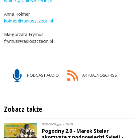
wolnik@radioszczecin.pl
Anna Kolmer
kolmer@radioszczecin.pl
Małgorzata Frymus
frymus@radioszczecin.pl
PODCAST AUDIO
AKTUALNOŚCI RSS
Zobacz także
2026-03-07, godz. 06:00
Pogodny 2.0 - Marek Stelar
skorzysta z podpowiedzi Sylwii -