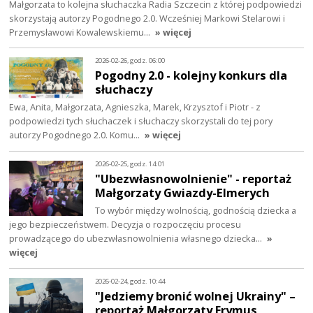
Małgorzata to kolejna słuchaczka Radia Szczecin z której podpowiedzi
skorzystają autorzy Pogodnego 2.0. Wcześniej Markowi Stelarowi i
Przemysławowi Kowalewskiemu…
» więcej
2026-02-26, godz. 06:00
Pogodny 2.0 - kolejny konkurs dla
słuchaczy
Ewa, Anita, Małgorzata, Agnieszka, Marek, Krzysztof i Piotr - z
podpowiedzi tych słuchaczek i słuchaczy skorzystali do tej pory
autorzy Pogodnego 2.0. Komu…
» więcej
2026-02-25, godz. 14:01
"Ubezwłasnowolnienie" - reportaż
Małgorzaty Gwiazdy-Elmerych
To wybór między wolnością, godnością dziecka a
jego bezpieczeństwem. Decyzja o rozpoczęciu procesu
prowadzącego do ubezwłasnowolnienia własnego dziecka…
»
więcej
2026-02-24, godz. 10:44
"Jedziemy bronić wolnej Ukrainy" –
reportaż Małgorzaty Frymus