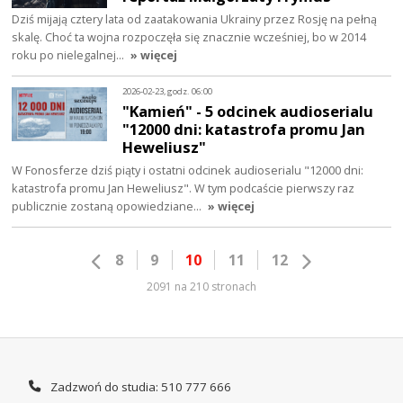
Dziś mijają cztery lata od zaatakowania Ukrainy przez Rosję na pełną
skalę. Choć ta wojna rozpoczęła się znacznie wcześniej, bo w 2014
roku po nielegalnej…
» więcej
2026-02-23, godz. 06:00
"Kamień" - 5 odcinek audioserialu
"12000 dni: katastrofa promu Jan
Heweliusz"
W Fonosferze dziś piąty i ostatni odcinek audioserialu "12000 dni:
katastrofa promu Jan Heweliusz". W tym podcaście pierwszy raz
publicznie zostaną opowiedziane…
» więcej
8
9
10
11
12
2091 na 210 stronach
Zadzwoń do studia: 510 777 666