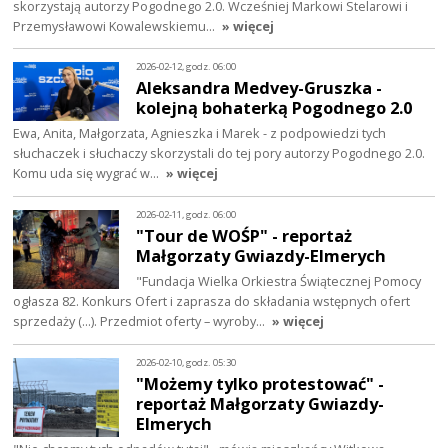
skorzystają autorzy Pogodnego 2.0. Wcześniej Markowi Stelarowi i
Przemysławowi Kowalewskiemu…
» więcej
2026-02-12, godz. 06:00
Aleksandra Medvey-Gruszka -
kolejną bohaterką Pogodnego 2.0
Ewa, Anita, Małgorzata, Agnieszka i Marek - z podpowiedzi tych
słuchaczek i słuchaczy skorzystali do tej pory autorzy Pogodnego 2.0.
Komu uda się wygrać w…
» więcej
2026-02-11, godz. 06:00
"Tour de WOŚP" - reportaż
Małgorzaty Gwiazdy-Elmerych
"Fundacja Wielka Orkiestra Świątecznej Pomocy
ogłasza 82. Konkurs Ofert i zaprasza do składania wstępnych ofert
sprzedaży (...). Przedmiot oferty – wyroby…
» więcej
2026-02-10, godz. 05:30
"Możemy tylko protestować" -
reportaż Małgorzaty Gwiazdy-
Elmerych