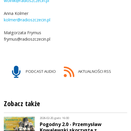
wolnik@radioszczecin.pl
Anna Kolmer
kolmer@radioszczecin.pl
Małgorzata Frymus
frymus@radioszczecin.pl
PODCAST AUDIO
AKTUALNOŚCI RSS
Zobacz także
2026-02-20, godz. 16:00
Pogodny 2.0 - Przemysław
Kowalewski skorzysta z