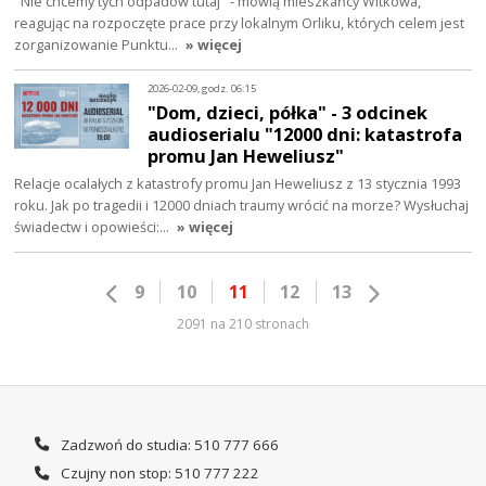
"Nie chcemy tych odpadów tutaj" - mówią mieszkańcy Witkowa,
reagując na rozpoczęte prace przy lokalnym Orliku, których celem jest
zorganizowanie Punktu…
» więcej
2026-02-09, godz. 06:15
"Dom, dzieci, półka" - 3 odcinek
audioserialu "12000 dni: katastrofa
promu Jan Heweliusz"
Relacje ocalałych z katastrofy promu Jan Heweliusz z 13 stycznia 1993
roku. Jak po tragedii i 12000 dniach traumy wrócić na morze? Wysłuchaj
świadectw i opowieści:…
» więcej
9
10
11
12
13
2091 na 210 stronach
Zadzwoń do studia: 510 777 666
Czujny non stop: 510 777 222