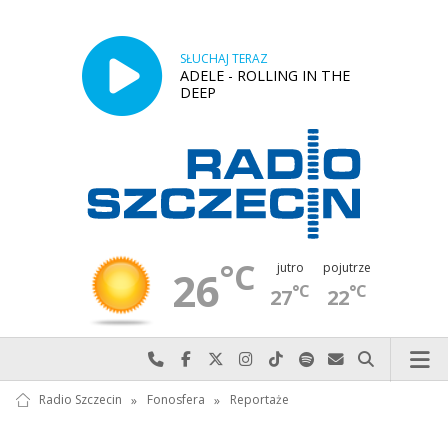
SŁUCHAJ TERAZ
ADELE - ROLLING IN THE
DEEP
°C
jutro
pojutrze
26
°C
°C
27
22
Najlepiej po prostu do nas zadzwoń
Odwiedź nas na Facebook-u
Odwiedź nas na X
Odwiedź nas na Instagram-ie
Odwiedź nas na TikTok-u
Szukaj nas na Spotify
Wyślij do nas w
Szukaj
Radio Szczecin
»
Fonosfera
»
Reportaże