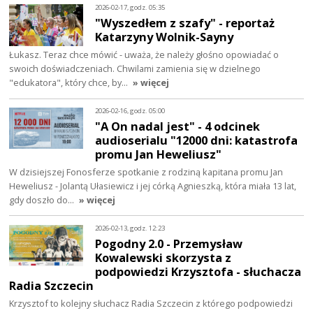
2026-02-17, godz. 05:35
"Wyszedłem z szafy" - reportaż
Katarzyny Wolnik-Sayny
Łukasz. Teraz chce mówić - uważa, że należy głośno opowiadać o
swoich doświadczeniach. Chwilami zamienia się w dzielnego
"edukatora", który chce, by…
» więcej
2026-02-16, godz. 05:00
"A On nadal jest" - 4 odcinek
audioserialu "12000 dni: katastrofa
promu Jan Heweliusz"
W dzisiejszej Fonosferze spotkanie z rodziną kapitana promu Jan
Heweliusz - Jolantą Ułasiewicz i jej córką Agnieszką, która miała 13 lat,
gdy doszło do…
» więcej
2026-02-13, godz. 12:23
Pogodny 2.0 - Przemysław
Kowalewski skorzysta z
podpowiedzi Krzysztofa - słuchacza
Radia Szczecin
Krzysztof to kolejny słuchacz Radia Szczecin z którego podpowiedzi