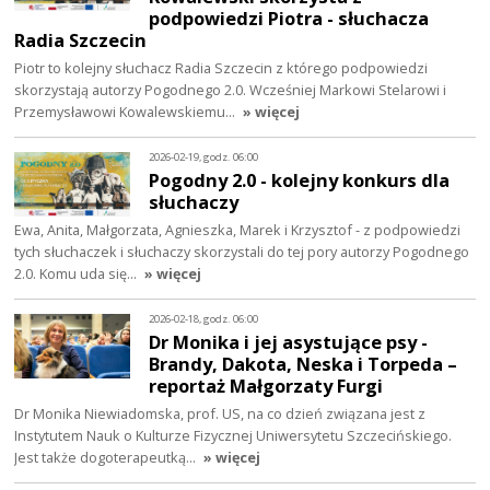
podpowiedzi Piotra - słuchacza
Radia Szczecin
Piotr to kolejny słuchacz Radia Szczecin z którego podpowiedzi
skorzystają autorzy Pogodnego 2.0. Wcześniej Markowi Stelarowi i
Przemysławowi Kowalewskiemu…
» więcej
2026-02-19, godz. 06:00
Pogodny 2.0 - kolejny konkurs dla
słuchaczy
Ewa, Anita, Małgorzata, Agnieszka, Marek i Krzysztof - z podpowiedzi
tych słuchaczek i słuchaczy skorzystali do tej pory autorzy Pogodnego
2.0. Komu uda się…
» więcej
2026-02-18, godz. 06:00
Dr Monika i jej asystujące psy -
Brandy, Dakota, Neska i Torpeda –
reportaż Małgorzaty Furgi
Dr Monika Niewiadomska, prof. US, na co dzień związana jest z
Instytutem Nauk o Kulturze Fizycznej Uniwersytetu Szczecińskiego.
Jest także dogoterapeutką…
» więcej