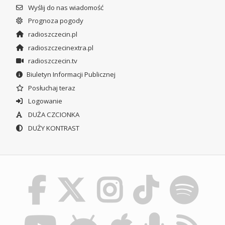
Wyślij do nas wiadomość
Prognoza pogody
radioszczecin.pl
radioszczecinextra.pl
radioszczecin.tv
Biuletyn Informacji Publicznej
Posłuchaj teraz
Logowanie
DUŻA CZCIONKA
DUŻY KONTRAST