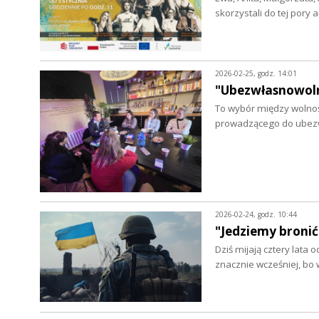
skorzystali do tej por
2026-02-25, godz. 14:01
"Ubezwłasnowoln
To wybór między wolnoś
prowadzącego do ubez
2026-02-24, godz. 10:44
"Jedziemy bronić
Dziś mijają cztery lata
znacznie wcześniej, bo