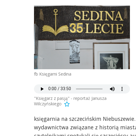
fb Księgarni Sedina
"Księgarz z pasją" - reportaż Janusza
Wilczyńskiego
księgarnia na szczecińskim Niebuszewie.
wydawnictwa związane z historią miasta i
czytelnikami spotykali się szczecińscy au