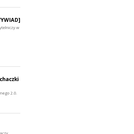
[WYWIAD]
ytelniczy w
uchaczki
nego 2.0.
haczy