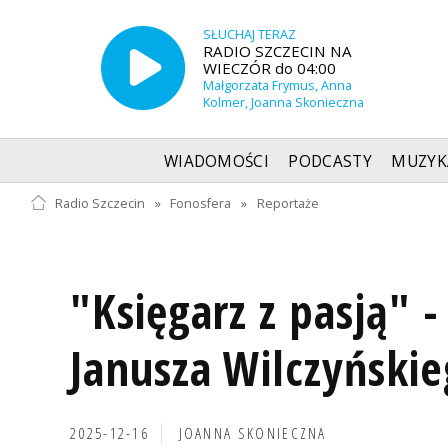
SŁUCHAJ TERAZ
RADIO SZCZECIN NA
WIECZÓR do 04:00
Małgorzata Frymus, Anna
Kolmer, Joanna Skonieczna
WIADOMOŚCI
PODCASTY
MUZYK
Radio Szczecin
»
Fonosfera
»
Reportaże
"Księgarz z pasją" -
Janusza Wilczyński
2025-12-16
JOANNA SKONIECZNA