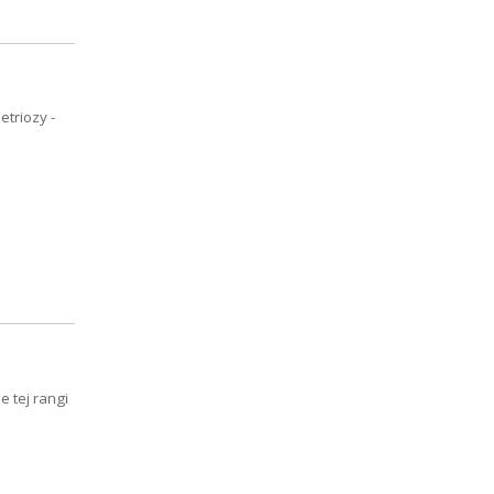
triozy -
 tej rangi