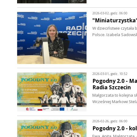
2026-03-02, godz. 06:00
"Miniaturzystka
W dzieciństwie czytała b
Polsce. Izabela Sadows
2026-03-01, godz. 10:52
Pogodny 2.0 - Ma
Radia Szczecin
Małgorzata to kolejna s
Wcześniej Markowi Ste
2026-02-26, godz. 06:00
Pogodny 2.0 - ko
Ewa, Anita, Małgorzata, 