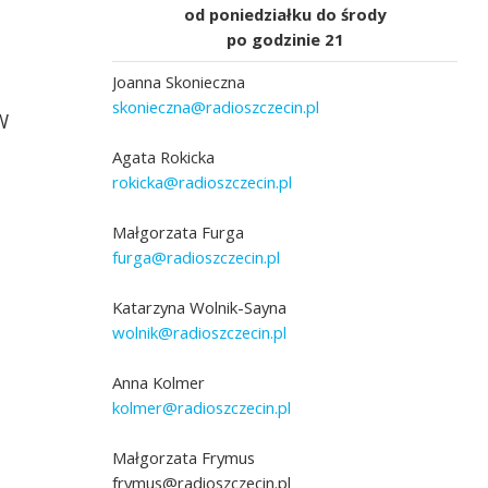
od poniedziałku do środy
po godzinie 21
Joanna Skonieczna
skonieczna@radioszczecin.pl
W
Agata Rokicka
rokicka@radioszczecin.pl
Małgorzata Furga
furga@radioszczecin.pl
Katarzyna Wolnik-Sayna
wolnik@radioszczecin.pl
Anna Kolmer
kolmer@radioszczecin.pl
Małgorzata Frymus
frymus@radioszczecin.pl