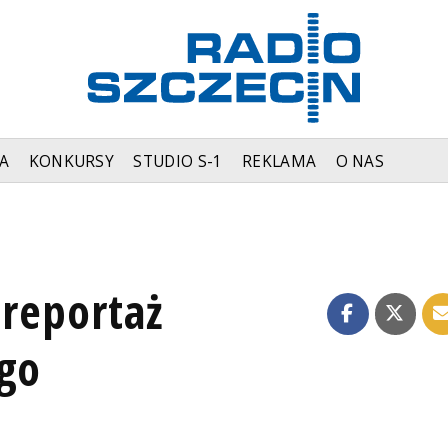
A
KONKURSY
STUDIO S-1
REKLAMA
O NAS
 reportaż
ego