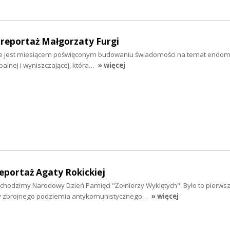
 reportaż Małgorzaty Furgi
ie jest miesiącem poświęconym budowaniu świadomości na temat endome
palnej i wyniszczającej, która…
» więcej
reportaż Agaty Rokickiej
bchodzimy Narodowy Dzień Pamięci "Żołnierzy Wyklętych". Było to pierwsze
y zbrojnego podziemia antykomunistycznego…
» więcej