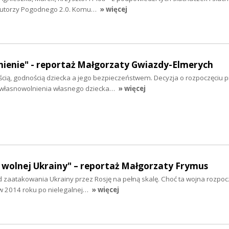
y autorzy Pogodnego 2.0. Komu…
» więcej
ienie" - reportaż Małgorzaty Gwiazdy-Elmerych
cią, godnością dziecka a jego bezpieczeństwem. Decyzja o rozpoczęciu 
własnowolnienia własnego dziecka…
» więcej
 wolnej Ukrainy" – reportaż Małgorzaty Frymus
 od zaatakowania Ukrainy przez Rosję na pełną skalę. Choć ta wojna rozpocz
 w 2014 roku po nielegalnej…
» więcej