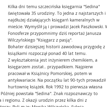
Kilka dni temu szczecińska księgarnia "Sedina"
świętowała 35 urodziny. To jedna z najstarszych i
najdłużej działających księgarń kameralnych w
mieście. Wymyślił ją i prowadzi Jacek Paszkowski. 
Fonosferze przypomnimy dziś reportaż Janusza
Wilczyńskiego "Księgarz z pasją".
Bohater dzisiejszej historii zawodową przygodę z
książkami rozpoczął ponad 40 lat temu.
Z wykształcenia jest inżynierem chemikiem, a
księgarzem został... przypadkiem. Najpierw
pracował w Książnicy Pomorskiej, potem w
antykwariacie. Na początku lat 90-tych prowadził
hurtownię książek. Rok 1992 to pierwsza własna
 Później powstała "Sedina". Znak rozpoznawczy to
 regionu. Z okazji urodzin przez kilka dni z
torzy. Byli m.in: Monika Wilczyńska, Sylwia