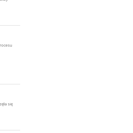
procesu
ęła się