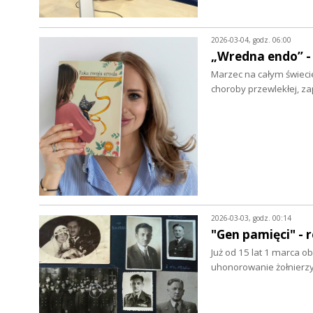
2026-03-04, godz. 06:00
„Wredna endo” -
Marzec na całym świec
choroby przewlekłej, za
2026-03-03, godz. 00:14
"Gen pamięci" - 
Już od 15 lat 1 marca o
uhonorowanie żołnierz