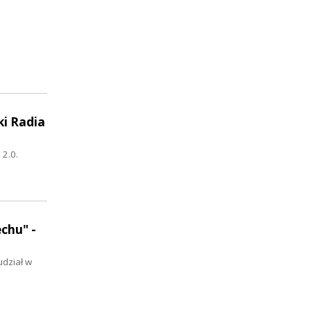
ki Radia
 2.0.
chu" -
udział w