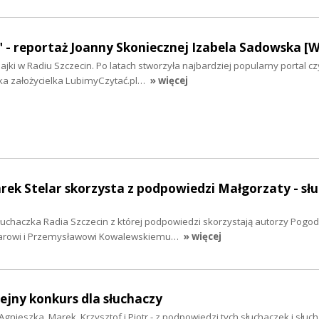
" - reportaż Joanny Skoniecznej Izabela Sadowska 
ajki w Radiu Szczecin. Po latach stworzyła najbardziej popularny portal cz
ka założycielka LubimyCzytać.pl…
» więcej
rek Stelar skorzysta z podpowiedzi Małgorzaty - sł
łuchaczka Radia Szczecin z której podpowiedzi skorzystają autorzy Pogod
larowi i Przemysławowi Kowalewskiemu…
» więcej
lejny konkurs dla słuchaczy
Agnieszka, Marek, Krzysztof i Piotr - z podpowiedzi tych słuchaczek i słuc