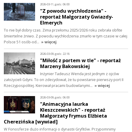
2026-03-11, godz. 06:00
"Z powodu wychłodzenia" -
reportaż Małgorzaty Gwiazdy-
Elmerych
To nie był dobry czas. Zima przełomu 2025/2026 roku zebrała obfite
śmiertelne żniwo. Z powodu wychłodzenia zmarło w tym czasie w całej
Polsce 51 osób-od…
» więcej
2026-03-09, godz. 22:18
"Miłość z portem w tle" - reportaż
Marzeny Bakowskiej
Inżynier Tadeusz Wenda jest jednym z ojców
założycieli Gdyni. To on zdecydował, że tu powstanie pierwszy port II
Rzeczypospolitej. Kierował pracami budowlanymi…
» więcej
2026-03-09, godz. 06:00
"Animacyjna laurka
Kleszczewskich" - reportaż
Małgorzaty Frymus Elżbieta
Cherezińska [wywiad]
W Fonosferze dużo informacji o dynastii Gryfitów. Przypomnimy