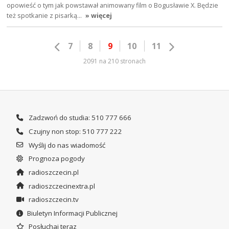
opowieść o tym jak powstawał animowany film o Bogusławie X. Będzie
też spotkanie z pisarką…
» więcej
7
8
9
10
11
2091 na 210 stronach
Zadzwoń do studia: 510 777 666
Czujny non stop: 510 777 222
Wyślij do nas wiadomość
Prognoza pogody
radioszczecin.pl
radioszczecinextra.pl
radioszczecin.tv
Biuletyn Informacji Publicznej
Posłuchaj teraz