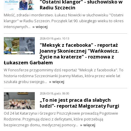
"Ostatni klangor" - słuchowisko w
Radiu Szczecin
Miłość, zdrada i morderstwo. Łukasz Nowicki w słuchowisku "Ostatni
klangor" w Radiu Szczecin. Początek lat 90. ubiegłego wieku to okres
intensywnych…
» więcej
2026-03-19, godz. 10:13
"Meksyk z facebooka" - reportaż
Joanny Skoniecznej "Wańkowicz.
Życie na kraterze" - rozmowa z
Łukaszem Garbalem
W Fonosferze przypomnimy dziś reportaż "Meksyk z facebooka". To
historia rodzinna Szczecinianki Joanny Matias, która przez wiele lat
szukała grobu swojego…
» więcej
2026-03-18, godz. 06:00
„To nie jest praca dla słabych
ludzi”- reportaż Małgorzaty Furgi
Od 24 lat Katarzyna i Grzegorz Piszczykowie prowadzą Pogotowie
Rodzinne. Przyjmują dzieci z deficytami, które potrzebują
bezpiecznego domu, medycznej pomocy…
» więcej