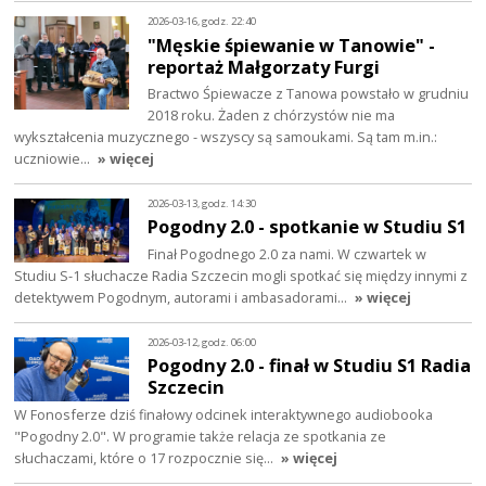
2026-03-16, godz. 22:40
"Męskie śpiewanie w Tanowie" -
reportaż Małgorzaty Furgi
Bractwo Śpiewacze z Tanowa powstało w grudniu
2018 roku. Żaden z chórzystów nie ma
wykształcenia muzycznego - wszyscy są samoukami. Są tam m.in.:
uczniowie…
» więcej
2026-03-13, godz. 14:30
Pogodny 2.0 - spotkanie w Studiu S1
Finał Pogodnego 2.0 za nami. W czwartek w
Studiu S-1 słuchacze Radia Szczecin mogli spotkać się między innymi z
detektywem Pogodnym, autorami i ambasadorami…
» więcej
2026-03-12, godz. 06:00
Pogodny 2.0 - finał w Studiu S1 Radia
Szczecin
W Fonosferze dziś finałowy odcinek interaktywnego audiobooka
"Pogodny 2.0". W programie także relacja ze spotkania ze
słuchaczami, które o 17 rozpocznie się…
» więcej