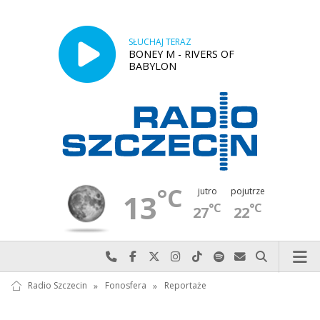
SŁUCHAJ TERAZ
BONEY M - RIVERS OF
BABYLON
°C
jutro
pojutrze
13
°C
°C
27
22
Najlepiej po prostu do nas zadzwoń
Odwiedź nas na Facebook-u
Odwiedź nas na X
Odwiedź nas na Instagram-ie
Odwiedź nas na TikTok-u
Szukaj nas na Spotify
Wyślij do nas w
Szukaj
Radio Szczecin
»
Fonosfera
»
Reportaże