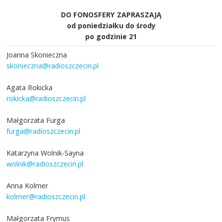
DO FONOSFERY ZAPRASZAJĄ
od poniedziałku do środy
po godzinie 21
Joanna Skonieczna
skonieczna@radioszczecin.pl
Agata Rokicka
rokicka@radioszczecin.pl
Małgorzata Furga
furga@radioszczecin.pl
Katarzyna Wolnik-Sayna
wolnik@radioszczecin.pl
Anna Kolmer
kolmer@radioszczecin.pl
Małgorzata Frymus