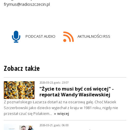
frymus@radioszczecin.pl
PODCAST AUDIO
AKTUALNOŚCI RSS
Zobacz także
2026-03-23, godz. 23:07
"Życie to musi być coś więcej" -
reportaż Wandy Wasilewskiej
Z poznańskiego Łazarza dotarł aż na oscarową galę. Choć Maciek
Szczerbowski jako dziecko wyjechał z kraju w 1981 roku, nigdy nie
przestał czuć się Polakiem…
» więcej
2026-03-21, godz. 06:00