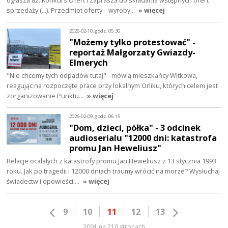
ogłasza 82. Konkurs Ofert i zaprasza do składania wstępnych ofert
sprzedaży (...). Przedmiot oferty – wyroby…
» więcej
2026-02-10, godz. 05:30
"Możemy tylko protestować" -
reportaż Małgorzaty Gwiazdy-
Elmerych
"Nie chcemy tych odpadów tutaj" - mówią mieszkańcy Witkowa,
reagując na rozpoczęte prace przy lokalnym Orliku, których celem jest
zorganizowanie Punktu…
» więcej
2026-02-09, godz. 06:15
"Dom, dzieci, półka" - 3 odcinek
audioserialu "12000 dni: katastrofa
promu Jan Heweliusz"
Relacje ocalałych z katastrofy promu Jan Heweliusz z 13 stycznia 1993
roku. Jak po tragedii i 12000 dniach traumy wrócić na morze? Wysłuchaj
świadectw i opowieści:…
» więcej
9
10
11
12
13
2091 na 210 stronach