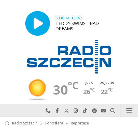
SŁUCHAJ TERAZ
TEDDY SWIMS - BAD
DREAMS
°C
jutro
pojutrze
30
°C
°C
26
22
Najlepiej po prostu do nas zadzwoń
Odwiedź nas na Facebook-u
Odwiedź nas na X
Odwiedź nas na Instagram-ie
Odwiedź nas na TikTok-u
Szukaj nas na Spotify
Wyślij do nas w
Szukaj
Radio Szczecin
»
Fonosfera
»
Reportaże