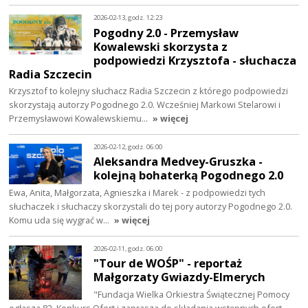
2026-02-13, godz. 12:23
Pogodny 2.0 - Przemysław
Kowalewski skorzysta z
podpowiedzi Krzysztofa - słuchacza
Radia Szczecin
Krzysztof to kolejny słuchacz Radia Szczecin z którego podpowiedzi
skorzystają autorzy Pogodnego 2.0. Wcześniej Markowi Stelarowi i
Przemysławowi Kowalewskiemu…
» więcej
2026-02-12, godz. 06:00
Aleksandra Medvey-Gruszka -
kolejną bohaterką Pogodnego 2.0
Ewa, Anita, Małgorzata, Agnieszka i Marek - z podpowiedzi tych
słuchaczek i słuchaczy skorzystali do tej pory autorzy Pogodnego 2.0.
Komu uda się wygrać w…
» więcej
2026-02-11, godz. 06:00
"Tour de WOŚP" - reportaż
Małgorzaty Gwiazdy-Elmerych
"Fundacja Wielka Orkiestra Świątecznej Pomocy