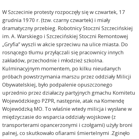
W Szczecinie protesty rozpoczęły się w czwartek, 17
grudnia 1970 r. (tzw. czarny czwartek) i miały
dramatyczny przebieg. Robotnicy Stoczni Szczecińskiej
im. A. Warskiego i Szczecińskiej Stoczni Remontowej
„Gryfia” wyszli w akcie sprzeciwu na ulice miasta. Do
rosnącego tłumu przyłączali się pracownicy innych
zakładów, przechodnie i młodzież szkolna.
Kulminacyjnym momentem, po kilku nieudanych
próbach powstrzymania marszu przez oddziały Milicji
Obywatelskiej, było podpalenie opuszczonego
uprzednio przez działaczy partyjnych gmachu Komitetu
Wojewódzkiego PZPR, następnie, atak na Komendę
Wojewódzką MO. To właśnie wtedy milicja i wysłane w
międzyczasie do wsparcia oddziały wojskowe (z
transporterami opancerzonymi i czołgami) użyły broni
palnej, co skutkowało ofiarami śmiertelnymi .Zginęło