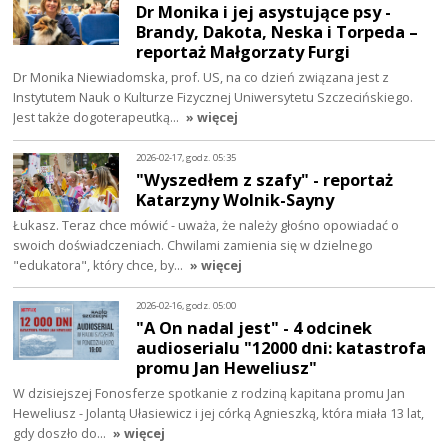
Dr Monika i jej asystujące psy -
Brandy, Dakota, Neska i Torpeda –
reportaż Małgorzaty Furgi
Dr Monika Niewiadomska, prof. US, na co dzień związana jest z
Instytutem Nauk o Kulturze Fizycznej Uniwersytetu Szczecińskiego.
Jest także dogoterapeutką…
» więcej
2026-02-17, godz. 05:35
"Wyszedłem z szafy" - reportaż
Katarzyny Wolnik-Sayny
Łukasz. Teraz chce mówić - uważa, że należy głośno opowiadać o
swoich doświadczeniach. Chwilami zamienia się w dzielnego
"edukatora", który chce, by…
» więcej
2026-02-16, godz. 05:00
"A On nadal jest" - 4 odcinek
audioserialu "12000 dni: katastrofa
promu Jan Heweliusz"
W dzisiejszej Fonosferze spotkanie z rodziną kapitana promu Jan
Heweliusz - Jolantą Ułasiewicz i jej córką Agnieszką, która miała 13 lat,
gdy doszło do…
» więcej