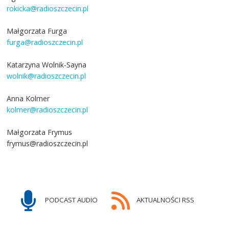
rokicka@radioszczecin.pl
Małgorzata Furga
furga@radioszczecin.pl
Katarzyna Wolnik-Sayna
wolnik@radioszczecin.pl
Anna Kolmer
kolmer@radioszczecin.pl
Małgorzata Frymus
frymus@radioszczecin.pl
PODCAST AUDIO
AKTUALNOŚCI RSS