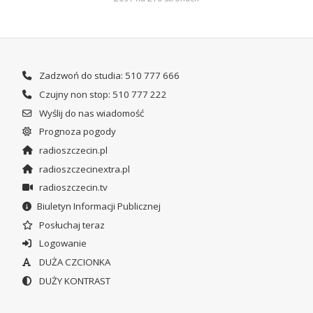
Zadzwoń do studia: 510 777 666
Czujny non stop: 510 777 222
Wyślij do nas wiadomość
Prognoza pogody
radioszczecin.pl
radioszczecinextra.pl
radioszczecin.tv
Biuletyn Informacji Publicznej
Posłuchaj teraz
Logowanie
DUŻA CZCIONKA
DUŻY KONTRAST