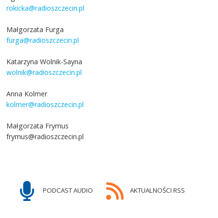
rokicka@radioszczecin.pl
Małgorzata Furga
furga@radioszczecin.pl
Katarzyna Wolnik-Sayna
wolnik@radioszczecin.pl
Anna Kolmer
kolmer@radioszczecin.pl
Małgorzata Frymus
frymus@radioszczecin.pl
PODCAST AUDIO
AKTUALNOŚCI RSS