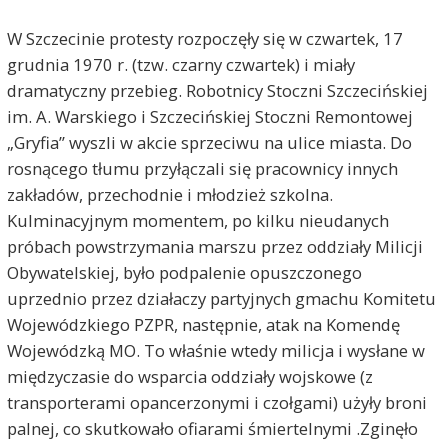
W Szczecinie protesty rozpoczęły się w czwartek, 17
grudnia 1970 r. (tzw. czarny czwartek) i miały
dramatyczny przebieg. Robotnicy Stoczni Szczecińskiej
im. A. Warskiego i Szczecińskiej Stoczni Remontowej
„Gryfia” wyszli w akcie sprzeciwu na ulice miasta. Do
rosnącego tłumu przyłączali się pracownicy innych
zakładów, przechodnie i młodzież szkolna.
Kulminacyjnym momentem, po kilku nieudanych
próbach powstrzymania marszu przez oddziały Milicji
Obywatelskiej, było podpalenie opuszczonego
uprzednio przez działaczy partyjnych gmachu Komitetu
Wojewódzkiego PZPR, następnie, atak na Komendę
Wojewódzką MO. To właśnie wtedy milicja i wysłane w
międzyczasie do wsparcia oddziały wojskowe (z
transporterami opancerzonymi i czołgami) użyły broni
palnej, co skutkowało ofiarami śmiertelnymi .Zginęło