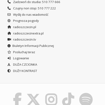
Zadzwoń do studia: 510 777 666
Czujny non stop: 510 777 222
Wyślij do nas wiadomość
Prognoza pogody
radioszczecin.pl
radioszczecinextra.pl
radioszczecin.tv
Biuletyn Informacji Publicznej
Posłuchaj teraz
Logowanie
DUŻA CZCIONKA
DUŻY KONTRAST