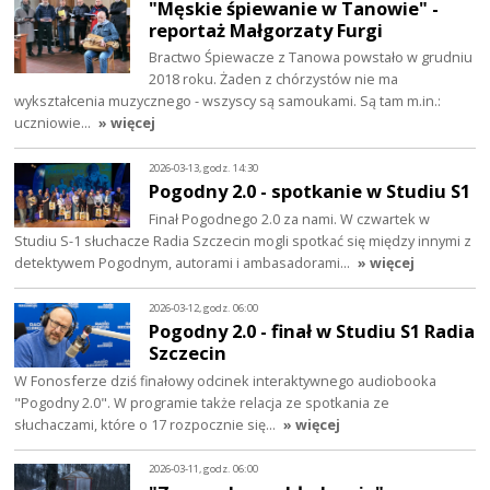
"Męskie śpiewanie w Tanowie" -
reportaż Małgorzaty Furgi
Bractwo Śpiewacze z Tanowa powstało w grudniu
2018 roku. Żaden z chórzystów nie ma
wykształcenia muzycznego - wszyscy są samoukami. Są tam m.in.:
uczniowie…
» więcej
2026-03-13, godz. 14:30
Pogodny 2.0 - spotkanie w Studiu S1
Finał Pogodnego 2.0 za nami. W czwartek w
Studiu S-1 słuchacze Radia Szczecin mogli spotkać się między innymi z
detektywem Pogodnym, autorami i ambasadorami…
» więcej
2026-03-12, godz. 06:00
Pogodny 2.0 - finał w Studiu S1 Radia
Szczecin
W Fonosferze dziś finałowy odcinek interaktywnego audiobooka
"Pogodny 2.0". W programie także relacja ze spotkania ze
słuchaczami, które o 17 rozpocznie się…
» więcej
2026-03-11, godz. 06:00