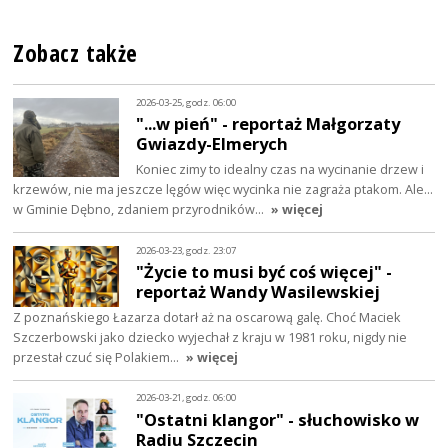
Zobacz także
2026-03-25, godz. 06:00
"...w pień" - reportaż Małgorzaty
Gwiazdy-Elmerych
Koniec zimy to idealny czas na wycinanie drzew i
krzewów, nie ma jeszcze lęgów więc wycinka nie zagraża ptakom. Ale...
w Gminie Dębno, zdaniem przyrodników…
» więcej
2026-03-23, godz. 23:07
"Życie to musi być coś więcej" -
reportaż Wandy Wasilewskiej
Z poznańskiego Łazarza dotarł aż na oscarową galę. Choć Maciek
Szczerbowski jako dziecko wyjechał z kraju w 1981 roku, nigdy nie
przestał czuć się Polakiem…
» więcej
2026-03-21, godz. 06:00
"Ostatni klangor" - słuchowisko w
Radiu Szczecin