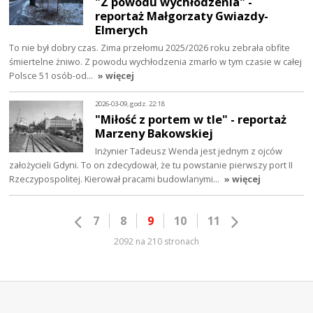
"Z powodu wychłodzenia" -
reportaż Małgorzaty Gwiazdy-
Elmerych
To nie był dobry czas. Zima przełomu 2025/2026 roku zebrała obfite
śmiertelne żniwo. Z powodu wychłodzenia zmarło w tym czasie w całej
Polsce 51 osób-od…
» więcej
2026-03-09, godz. 22:18
"Miłość z portem w tle" - reportaż
Marzeny Bakowskiej
Inżynier Tadeusz Wenda jest jednym z ojców
założycieli Gdyni. To on zdecydował, że tu powstanie pierwszy port II
Rzeczypospolitej. Kierował pracami budowlanymi…
» więcej
7
8
9
10
11
2092 na 210 stronach