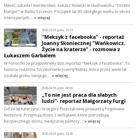
Miłość, zdrada i morderstwo. Łukasz Nowicki w słuchowisku "Ostatni
klangor" w Radiu Szczecin. Początek lat 90. ubiegłego wieku to okres
intensywnych…
» więcej
2026-03-19, godz. 10:13
"Meksyk z facebooka" - reportaż
Joanny Skoniecznej "Wańkowicz.
Życie na kraterze" - rozmowa z
Łukaszem Garbalem
W Fonosferze przypomnimy dziś reportaż "Meksyk z facebooka". To
historia rodzinna Szczecinianki Joanny Matias, która przez wiele lat
szukała grobu swojego…
» więcej
2026-03-18, godz. 06:00
„To nie jest praca dla słabych
ludzi”- reportaż Małgorzaty Furgi
Od 24 lat Katarzyna i Grzegorz Piszczykowie prowadzą Pogotowie
Rodzinne. Przyjmują dzieci z deficytami, które potrzebują
bezpiecznego domu, medycznej pomocy…
» więcej
2026-03-16, godz. 22:40