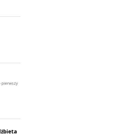
u
e pierwszy
lżbieta