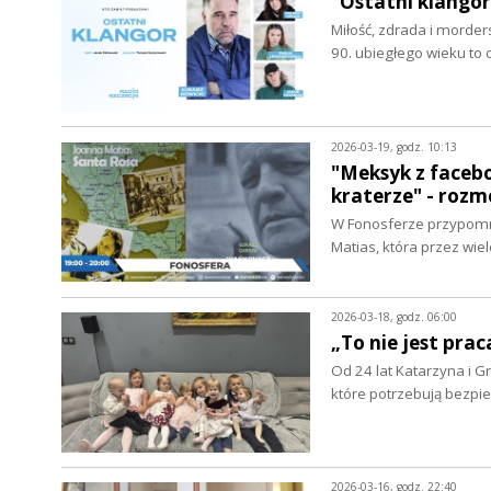
"Ostatni klangor
Miłość, zdrada i morder
90. ubiegłego wieku to
2026-03-19, godz. 10:13
"Meksyk z facebo
kraterze" - roz
W Fonosferze przypomni
Matias, która przez wie
2026-03-18, godz. 06:00
„To nie jest prac
Od 24 lat Katarzyna i G
które potrzebują bez
2026-03-16, godz. 22:40