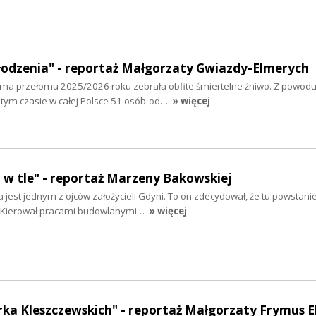
odzenia" - reportaż Małgorzaty Gwiazdy-Elmerych
 Zima przełomu 2025/2026 roku zebrała obfite śmiertelne żniwo. Z powod
tym czasie w całej Polsce 51 osób-od…
» więcej
 w tle" - reportaż Marzeny Bakowskiej
jest jednym z ojców założycieli Gdyni. To on zdecydował, że tu powstani
ej. Kierował pracami budowlanymi…
» więcej
ka Kleszczewskich" - reportaż Małgorzaty Frymus E