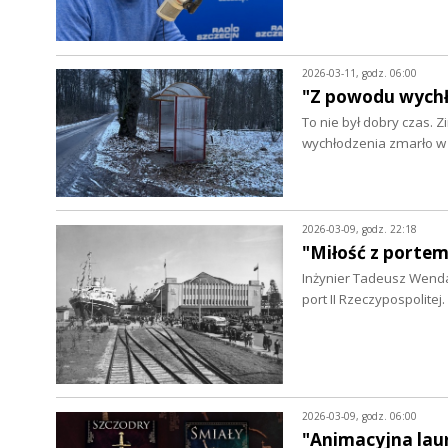
2026-03-11, godz. 06:00
"Z powodu wychł
To nie był dobry czas.
wychłodzenia zmarło w 
2026-03-09, godz. 22:18
"Miłość z portem
Inżynier Tadeusz Wenda 
port II Rzeczypospolit
2026-03-09, godz. 06:00
"Animacyjna laur