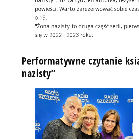
nazisty". Już za tydzień autorka, reżyse
powieści. Warto zarezerwować sobie czas 
o 19.
"Żona nazisty to druga część serii, pierw
się w 2022 i 2023 roku.
Performatywne czytanie ksią
nazisty”