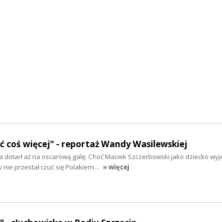
yć coś więcej" - reportaż Wandy Wasilewskiej
 dotarł aż na oscarową galę. Choć Maciek Szczerbowski jako dziecko wyj
y nie przestał czuć się Polakiem…
» więcej