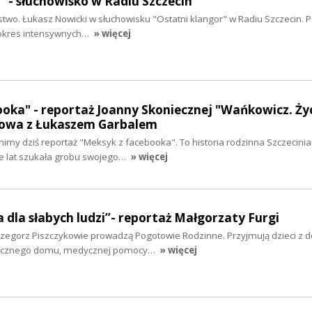
" - słuchowisko w Radiu Szczecin
stwo. Łukasz Nowicki w słuchowisku "Ostatni klangor" w Radiu Szczecin. P
 okres intensywnych…
» więcej
oka" - reportaż Joanny Skoniecznej "Wańkowicz. Ży
mowa z Łukaszem Garbalem
my dziś reportaż "Meksyk z facebooka". To historia rodzinna Szczecinia
le lat szukała grobu swojego…
» więcej
a dla słabych ludzi”- reportaż Małgorzaty Furgi
rzegorz Piszczykowie prowadzą Pogotowie Rodzinne. Przyjmują dzieci z d
piecznego domu, medycznej pomocy…
» więcej