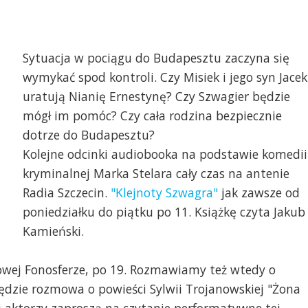
Sytuacja w pociągu do Budapesztu zaczyna się
wymykać spod kontroli. Czy Misiek i jego syn Jacek
uratują Nianię Ernestynę? Czy Szwagier będzie
mógł im pomóc? Czy cała rodzina bezpiecznie
dotrze do Budapesztu?
Kolejne odcinki audiobooka na podstawie komedii
kryminalnej Marka Stelara cały czas na antenie
grafika Wojciech Ochr
Radia Szczecin.
"Klejnoty Szwagra"
jak zawsze od
t. Joanna Skonieczna
poniedziałku do piątku po 11. Książkę czyta Jakub
Kamieński.
owej Fonosferze, po 19. Rozmawiamy też wtedy o
ędzie rozmowa o powieści Sylwii Trojanowskiej "Żona