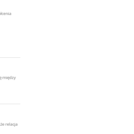
łcenia
ię między
że relacja