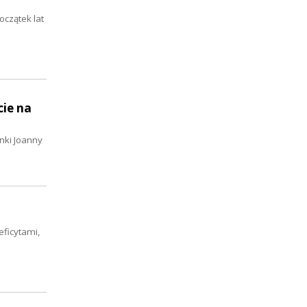
oczątek lat
cie na
nki Joanny
eficytami,