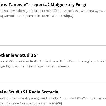
e w Tanowie" - reportaż Małgorzaty Furgi
nowa powstało w grudniu 2018 roku. Żaden z chórzystów nie ma wykszta
są samoukami. Są tam m.in.: uczniowie…
» więcej
otkanie w Studiu S1
nami. W czwartek w Studiu S-1 słuchacze Radia Szczecin mogli spotkać s
Pogodnym, autorami i ambasadorami…
» więcej
ał w Studiu S1 Radia Szczecin
łowy odcinek interaktywnego audiobooka "Pogodny 2.0". W programie tak
czami, które o 17 rozpocznie się…
» więcej