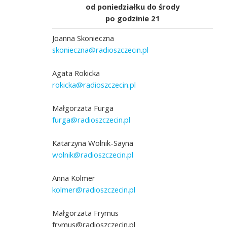
od poniedziałku do środy
po godzinie 21
Joanna Skonieczna
skonieczna@radioszczecin.pl
Agata Rokicka
rokicka@radioszczecin.pl
Małgorzata Furga
furga@radioszczecin.pl
ymiuk
Katarzyna Wolnik-Sayna
fot. Joanna Skonieczna
wolnik@radioszczecin.pl
Anna Kolmer
kolmer@radioszczecin.pl
Małgorzata Frymus
frymus@radioszczecin.pl