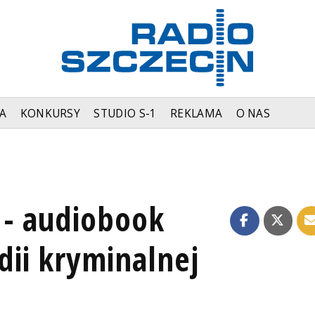
A
KONKURSY
STUDIO S-1
REKLAMA
O NAS
 - audiobook
ii kryminalnej