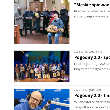
"Męskie śpiewani
Bractwo Śpiewacze z Ta
muzycznego - wszyscy 
2026-03-13, godz. 14:30
Pogodny 2.0 - sp
Finał Pogodnego 2.0 za 
innymi z detektywem 
2026-03-12, godz. 06:00
Pogodny 2.0 - fin
W Fonosferze dziś fina
ze spotkania ze słucha