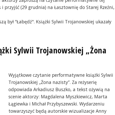
r i aktorzy zaproszą na czytanie performatywne tej
i przyjść (29 grudnia) na Łasztownię do Starej Rzeźni,
szą był "Łabędź". Książki Sylwii Trojanowskiej ukazały
żki Sylwii Trojanowskiej „Żona
Wyjątkowe czytanie performatywne książki Sylwii
Trojanowskiej „Żona nazisty”. Za reżyserię
odpowiada Arkadiusz Buszko, a tekst ożywią na
scenie aktorzy: Magdalena Myszkiewicz, Marta
Łągiewka i Michał Przybyszewski. Wydarzeniu
towarzyszyć będą autorskie wizualizacje Anny