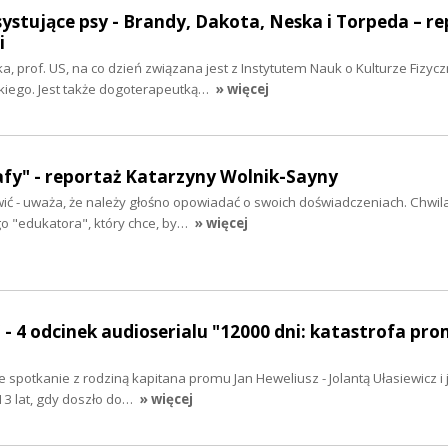
asystujące psy - Brandy, Dakota, Neska i Torpeda – r
i
 prof. US, na co dzień związana jest z Instytutem Nauk o Kulturze Fizycz
kiego. Jest także dogoterapeutką…
» więcej
fy" - reportaż Katarzyny Wolnik-Sayny
ić - uważa, że należy głośno opowiadać o swoich doświadczeniach. Chwil
o "edukatora", który chce, by…
» więcej
" - 4 odcinek audioserialu "12000 dni: katastrofa pro
 spotkanie z rodziną kapitana promu Jan Heweliusz - Jolantą Ułasiewicz i j
13 lat, gdy doszło do…
» więcej