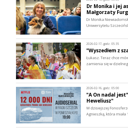
Dr Monika i jej 
Małgorzaty Furg
Dr Monika Niewiadomska,
Uniwersytetu Szczecińs
2026-02-17, godz. 05:35
"Wyszedłem z sza
Łukasz. Teraz chce mów
zamienia się w dzielneg
2026-02-16, godz. 05:00
"A On nadal jest
Heweliusz"
W dzisiejszej Fonosferze
Agnieszką, która miała 