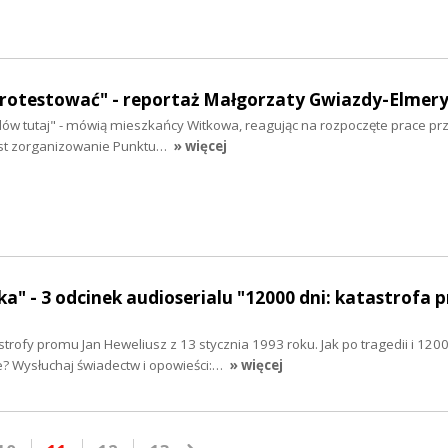
rotestować" - reportaż Małgorzaty Gwiazdy-Elmer
ów tutaj" - mówią mieszkańcy Witkowa, reagując na rozpoczęte prace pr
jest zorganizowanie Punktu…
» więcej
łka" - 3 odcinek audioserialu "12000 dni: katastrofa
astrofy promu Jan Heweliusz z 13 stycznia 1993 roku. Jak po tragedii i 120
? Wysłuchaj świadectw i opowieści:…
» więcej