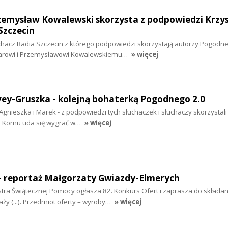
zemysław Kowalewski skorzysta z podpowiedzi Krzys
Szczecin
uchacz Radia Szczecin z którego podpowiedzi skorzystają autorzy Pogodne
larowi i Przemysławowi Kowalewskiemu…
» więcej
ey-Gruszka - kolejną bohaterką Pogodnego 2.0
Agnieszka i Marek - z podpowiedzi tych słuchaczek i słuchaczy skorzystali 
. Komu uda się wygrać w…
» więcej
- reportaż Małgorzaty Gwiazdy-Elmerych
stra Świątecznej Pomocy ogłasza 82. Konkurs Ofert i zaprasza do składan
ży (...). Przedmiot oferty – wyroby…
» więcej