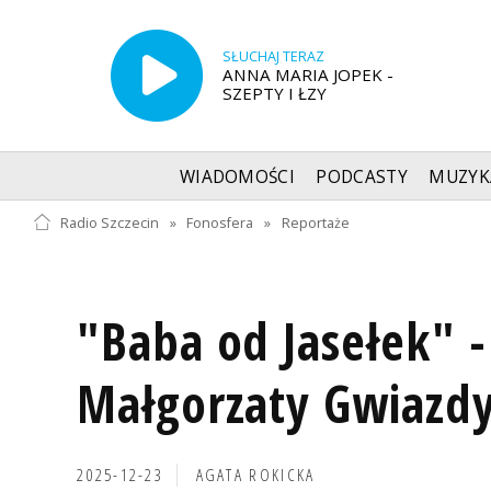
SŁUCHAJ TERAZ
ANNA MARIA JOPEK -
SZEPTY I ŁZY
WIADOMOŚCI
PODCASTY
MUZYK
Radio Szczecin
»
Fonosfera
»
Reportaże
"Baba od Jasełek" -
Małgorzaty Gwiazd
2025-12-23
AGATA ROKICKA