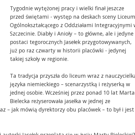
Tygodnie wytężonej pracy i wielki finał jeszcze
przed świętami - występ na deskach sceny Liceu
Ogólnokształcącego z Oddziałami Integracyjnymi 
Szczecinie. Diabły i Anioły – to główne, ale i jedyne
postaci tegorocznych Jasełek przygotowywanych,
już po raz czwarty w historii placówki - jedynej
takiej szkoły w regionie.
Ta tradycja przyszła do liceum wraz z nauczycielk
języka niemieckiego – scenarzystką i reżyserką w
jednej osobie. Wcześniej przez ponad 10 lat Marta
Bielecka reżyserowała jasełka w jednej ze
az – jak mówią dyrektorzy obu placówek – to był i jest
i autorki Jasełek przeplata się w życiu Marty Bieleckiej