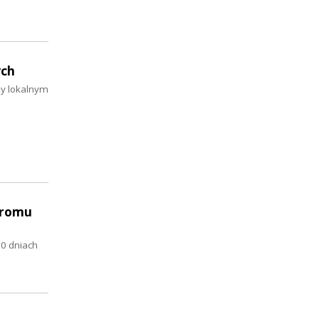
ych
zy lokalnym
 promu
00 dniach