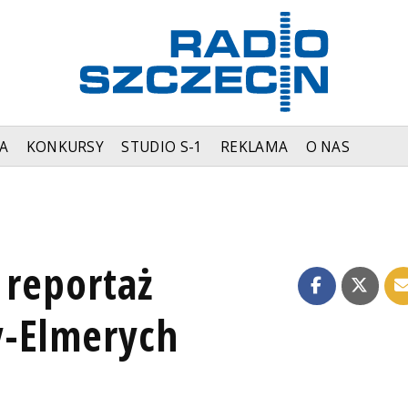
A
KONKURSY
STUDIO S-1
REKLAMA
O NAS
 reportaż
y-Elmerych