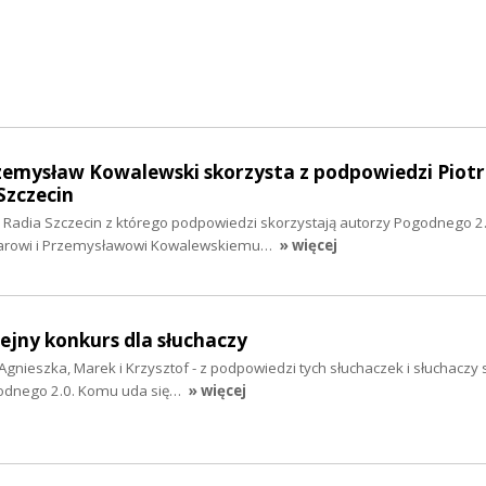
zemysław Kowalewski skorzysta z podpowiedzi Piotr
Szczecin
cz Radia Szczecin z którego podpowiedzi skorzystają autorzy Pogodnego 2.
larowi i Przemysławowi Kowalewskiemu…
» więcej
lejny konkurs dla słuchaczy
Agnieszka, Marek i Krzysztof - z podpowiedzi tych słuchaczek i słuchaczy 
godnego 2.0. Komu uda się…
» więcej