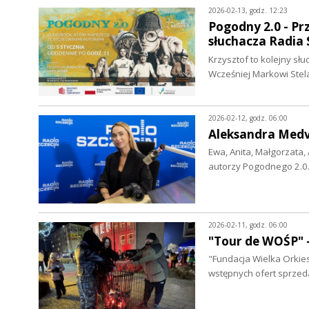
2026-02-13, godz. 12:23
Pogodny 2.0 - Pr
słuchacza Radia 
Krzysztof to kolejny sł
Wcześniej Markowi Ste
2026-02-12, godz. 06:00
Aleksandra Medv
Ewa, Anita, Małgorzata, 
autorzy Pogodnego 2.0
2026-02-11, godz. 06:00
"Tour de WOŚP" 
"Fundacja Wielka Orkie
wstępnych ofert sprzeda