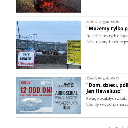
2026-02-10, godz. 05:30
"Możemy tylko p
"Nie chcemy tych odpad
Orliku, których celem 
2026-02-09, godz. 06:15
"Dom, dzieci, pó
Jan Heweliusz"
Relacje ocalałych z kat
traumy wrócić na morze