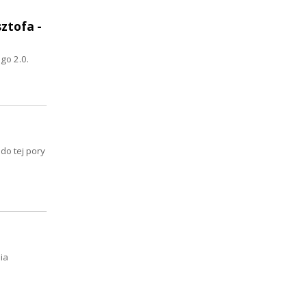
ztofa -
go 2.0.
do tej pory
ia