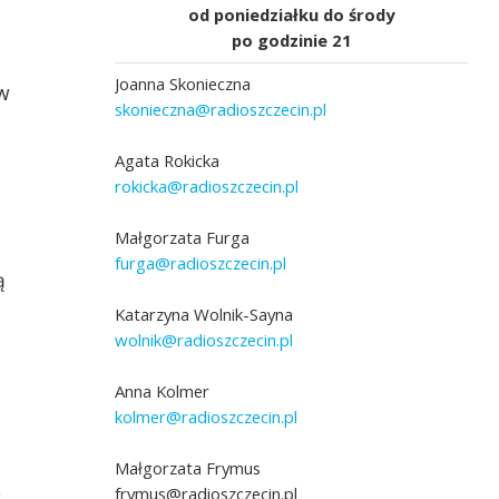
od poniedziałku do środy
po godzinie 21
m
Joanna Skonieczna
w
skonieczna@radioszczecin.pl
Agata Rokicka
rokicka@radioszczecin.pl
Małgorzata Furga
furga@radioszczecin.pl
ą
Katarzyna Wolnik-Sayna
wolnik@radioszczecin.pl
Anna Kolmer
kolmer@radioszczecin.pl
Małgorzata Frymus
frymus@radioszczecin.pl
?