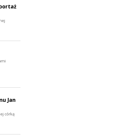
eportaż
nej
ami
mu Jan
ej córką