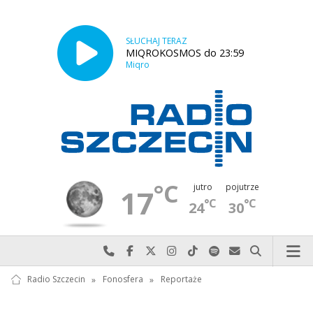
SŁUCHAJ TERAZ
MIQROKOSMOS do 23:59
Miqro
°C
jutro
pojutrze
17
°C
°C
24
30
Najlepiej po prostu do nas zadzwoń
Odwiedź nas na Facebook-u
Odwiedź nas na X
Odwiedź nas na Instagram-ie
Odwiedź nas na TikTok-u
Szukaj nas na Spotify
Wyślij do nas w
Szukaj
Radio Szczecin
»
Fonosfera
»
Reportaże