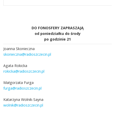
DO FONOSFERY ZAPRASZAJĄ
od poniedziałku do środy
po godzinie 21
Joanna Skonieczna
skonieczna@radioszczecin.pl
Agata Rokicka
rokicka@radioszczecin.pl
Małgorzata Furga
furga@radioszczecin.pl
Katarzyna Wolnik-Sayna
wolnik@radioszczecin.pl