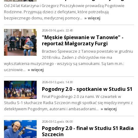
Od 24 lat Katarzyna i Grzegorz Piszczykowie prowadzą Pogotowie
Rodzinne. Przyjmują dzieci z deficytami, które potrzebują
bezpiecznego domu, medycznej pomocy…
» więcej
2026-03-16, godz. 22:40
"Męskie śpiewanie w Tanowie" -
reportaż Małgorzaty Furgi
Bractwo Śpiewacze z Tanowa powstało w grudniu
2018 roku. Żaden z chórzystów nie ma
wykształcenia muzycznego - wszyscy są samoukami. Są tam m.in.:
uczniowie…
» więcej
2026-03-13, godz. 14:30
Pogodny 2.0 - spotkanie w Studiu S1
Finał Pogodnego 2.0 za nami. W czwartek w
Studiu S-1 słuchacze Radia Szczecin mogli spotkać się między innymi z
detektywem Pogodnym, autorami i ambasadorami…
» więcej
2026-03-12, godz. 06:00
Pogodny 2.0 - finał w Studiu S1 Radia
Szczecin