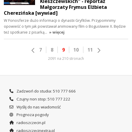
Kleszczewskich" - reportaż
Małgorzaty Frymus Elżbieta
Cherezińska [wywiad]
W Fonosferze dużo informacji o dynastii Gryfitów. Przypomnimy
opowieść o tym jak powstawał animowany film o Bogusławie X. Będzie
też spotkanie z pisarką…
» więcej
7
8
9
10
11
2091 na 210 stronach
Zadzwoń do studia: 510 777 666
Czujny non stop: 510 777 222
Wyślij do nas wiadomość
Prognoza pogody
radioszczecin.pl
radioszczecinextra.pl