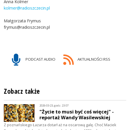
Anna Kolmer
kolmer@radioszczecin.pl
Małgorzata Frymus
frymus@radioszczecin.pl
PODCAST AUDIO
AKTUALNOŚCI RSS
Zobacz także
2026-03-23, godz. 23:07
"Życie to musi być coś więcej" -
reportaż Wandy Wasilewskiej
Z poznańskiego Łazarza dotarł aż na oscarową galę. Choć Maciek