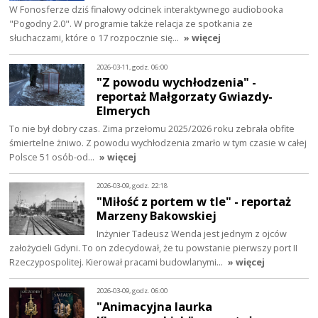
W Fonosferze dziś finałowy odcinek interaktywnego audiobooka
"Pogodny 2.0". W programie także relacja ze spotkania ze
słuchaczami, które o 17 rozpocznie się…
» więcej
2026-03-11, godz. 06:00
"Z powodu wychłodzenia" -
reportaż Małgorzaty Gwiazdy-
Elmerych
To nie był dobry czas. Zima przełomu 2025/2026 roku zebrała obfite
śmiertelne żniwo. Z powodu wychłodzenia zmarło w tym czasie w całej
Polsce 51 osób-od…
» więcej
2026-03-09, godz. 22:18
"Miłość z portem w tle" - reportaż
Marzeny Bakowskiej
Inżynier Tadeusz Wenda jest jednym z ojców
założycieli Gdyni. To on zdecydował, że tu powstanie pierwszy port II
Rzeczypospolitej. Kierował pracami budowlanymi…
» więcej
2026-03-09, godz. 06:00
"Animacyjna laurka