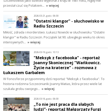
Szczerbowski jako dziecko wyjechał z kraju w 1981 roku, nigdy nie
przestał czuć się Polakiem…
» więcej
2026-03-21, godz. 06:00
"Ostatni klangor" - słuchowisko w
Radiu Szczecin
Miłość, zdrada i morderstwo. Łukasz Nowicki w słuchowisku "Ostatni
klangor" w Radiu Szczecin. Początek lat 90. ubiegłego wieku to okres
intensywnych…
» więcej
2026-03-19, godz. 10:13
"Meksyk z facebooka" - reportaż
Joanny Skoniecznej "Wańkowicz.
Życie na kraterze" - rozmowa z
Łukaszem Garbalem
W Fonosferze przypomnimy dziś reportaż "Meksyk z facebooka". To
historia rodzinna Szczecinianki Joanny Matias, która przez wiele lat
szukała grobu swojego…
» więcej
2026-03-18, godz. 06:00
„To nie jest praca dla słabych
ludzi”- reportaż Małgorzaty Furgi