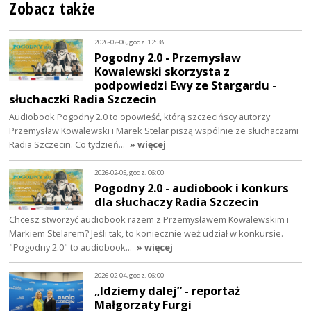
Zobacz także
2026-02-06, godz. 12:38
Pogodny 2.0 - Przemysław
Kowalewski skorzysta z
podpowiedzi Ewy ze Stargardu -
słuchaczki Radia Szczecin
Audiobook Pogodny 2.0 to opowieść, którą szczecińscy autorzy
Przemysław Kowalewski i Marek Stelar piszą wspólnie ze słuchaczami
Radia Szczecin. Co tydzień…
» więcej
2026-02-05, godz. 06:00
Pogodny 2.0 - audiobook i konkurs
dla słuchaczy Radia Szczecin
Chcesz stworzyć audiobook razem z Przemysławem Kowalewskim i
Markiem Stelarem? Jeśli tak, to koniecznie weź udział w konkursie.
"Pogodny 2.0" to audiobook…
» więcej
2026-02-04, godz. 06:00
„Idziemy dalej” - reportaż
Małgorzaty Furgi