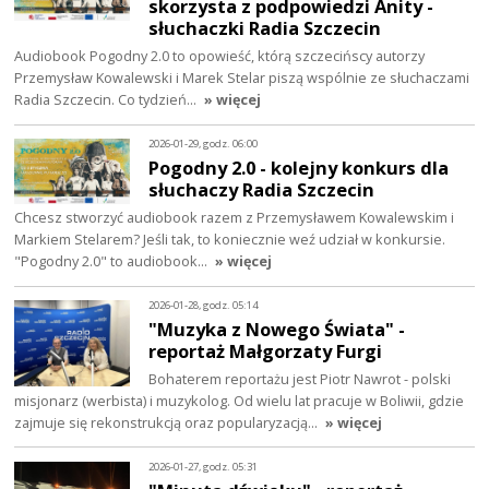
skorzysta z podpowiedzi Anity -
słuchaczki Radia Szczecin
Audiobook Pogodny 2.0 to opowieść, którą szczecińscy autorzy
Przemysław Kowalewski i Marek Stelar piszą wspólnie ze słuchaczami
Radia Szczecin. Co tydzień…
» więcej
2026-01-29, godz. 06:00
Pogodny 2.0 - kolejny konkurs dla
słuchaczy Radia Szczecin
Chcesz stworzyć audiobook razem z Przemysławem Kowalewskim i
Markiem Stelarem? Jeśli tak, to koniecznie weź udział w konkursie.
"Pogodny 2.0" to audiobook…
» więcej
2026-01-28, godz. 05:14
"Muzyka z Nowego Świata" -
reportaż Małgorzaty Furgi
Bohaterem reportażu jest Piotr Nawrot - polski
misjonarz (werbista) i muzykolog. Od wielu lat pracuje w Boliwii, gdzie
zajmuje się rekonstrukcją oraz popularyzacją…
» więcej
2026-01-27, godz. 05:31