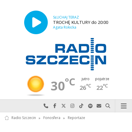
SŁUCHAJ TERAZ
TROCHĘ KULTURY do 20:00
Agata Rokicka
°C
jutro
pojutrze
30
°C
°C
26
22
Najlepiej po prostu do nas zadzwoń
Odwiedź nas na Facebook-u
Odwiedź nas na X
Odwiedź nas na Instagram-ie
Odwiedź nas na TikTok-u
Szukaj nas na Spotify
Wyślij do nas w
Szukaj
Radio Szczecin
»
Fonosfera
»
Reportaże