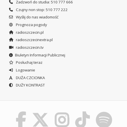
Zadzwoń do studia: 510 777 666
Czujny non stop: 510 777 222
Wyślij do nas wiadomość
Prognoza pogody
radioszczecin.pl
radioszczecinextra.pl
radioszczecin.tv
Biuletyn Informacji Publicznej
Posłuchaj teraz
Logowanie
DUŻA CZCIONKA
DUŻY KONTRAST