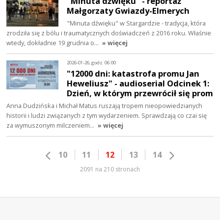
"Minuta dźwięku" - reportaż
Małgorzaty Gwiazdy-Elmerych
"Minuta dźwięku" w Stargardzie - tradycja, która
zrodziła się z bólu i traumatycznych doświadczeń z 2016 roku. Właśnie
wtedy, dokładnie 19 grudnia o…
» więcej
2026-01-26, godz. 06:00
"12000 dni: katastrofa promu Jan
Heweliusz" - audioserial Odcinek 1:
Dzień, w którym przewrócił się prom
Anna Dudzińska i Michał Matus ruszają tropem nieopowiedzianych
historii i ludzi związanych z tym wydarzeniem. Sprawdzają co czai się
za wymuszonym milczeniem…
» więcej
10
11
12
13
14
2091 na 210 stronach