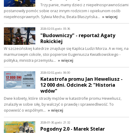
Trzy panie, mamy dzieci z niepełnosprawnościami
postanowiły pomóc sobie oraz innym rodzicom i opiekunom osób
niepełnosprawnych. Sylwia Mecha, Beata Błaszyńska…
» więcej
2026-02-03, godz. 05:36
"Budowniczy" - reportaż Agaty
Rokickiej
W szczecińskiej katedrze znajduje się Kaplica Ludzi Morza. A w niej, na
marmurowym cokole, stoi popiersie Eugeniusza Kwiatkowskiego -
polityka, ministra przemysłu…
» więcej
2026-02-02, godz. 06:00
Katastrofa promu Jan Heweliusz -
12 000 dni. Odcinek 2: "Historia
wdów"
Dwie kobiety, które straciły mężów w katastrofie promu Heweliusz,
znalazły w sobie siłę, by walczyć o prawdę i sprawiedliwość. To
opowieść o wspólnym…
» więcej
2026-01-30, godz. 21:32
Pogodny 2.0 - Marek Stelar