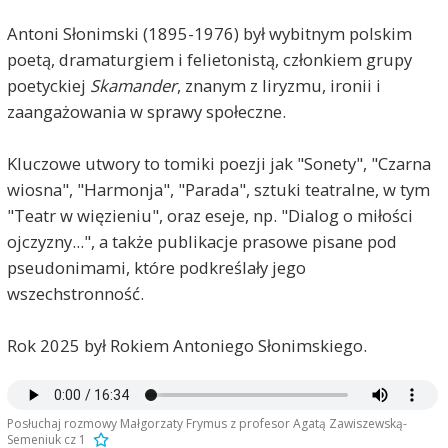
Antoni Słonimski (1895-1976) był wybitnym polskim
poetą, dramaturgiem i felietonistą, członkiem grupy
poetyckiej
Skamander
, znanym z liryzmu, ironii i
zaangażowania w sprawy społeczne.
Kluczowe utwory to tomiki poezji jak "Sonety", "Czarna
wiosna", "Harmonja", "Parada", sztuki teatralne, w tym
"Teatr w więzieniu", oraz eseje, np. "Dialog o miłości
ojczyzny...", a także publikacje prasowe pisane pod
pseudonimami, które podkreślały jego
wszechstronność.
Rok 2025 był Rokiem Antoniego Słonimskiego.
Posłuchaj rozmowy Małgorzaty Frymus z profesor Agatą Zawiszewską-
Semeniuk cz 1