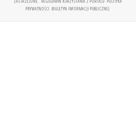
ZASTRZEŻONE.
REGULAMIN KORZYSTANIA Z PORTALU
POLITYKA
PRYWATNOŚCI
BIULETYN INFORMACJI PUBLICZNEJ