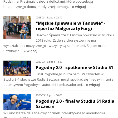
Rodzinne. Przyjmują dzieci z deficytami, które potrzebują
bezpiecznego domu, medycznej pomocy…
» więcej
2026-03-16, godz. 22:40
"Męskie śpiewanie w Tanowie" -
reportaż Małgorzaty Furgi
Bractwo Śpiewacze z Tanowa powstało w grudniu
2018 roku. Żaden z chórzystów nie ma
wykształcenia muzycznego - wszyscy są samoukami. Są tam m.in.:
uczniowie…
» więcej
2026-03-13, godz. 14:30
Pogodny 2.0 - spotkanie w Studiu S1
Finał Pogodnego 2.0 za nami. W czwartek w
Studiu S-1 słuchacze Radia Szczecin mogli spotkać się między innymi z
detektywem Pogodnym, autorami i ambasadorami…
» więcej
2026-03-12, godz. 06:00
Pogodny 2.0 - finał w Studiu S1 Radia
Szczecin
W Fonosferze dziś finałowy odcinek interaktywnego audiobooka