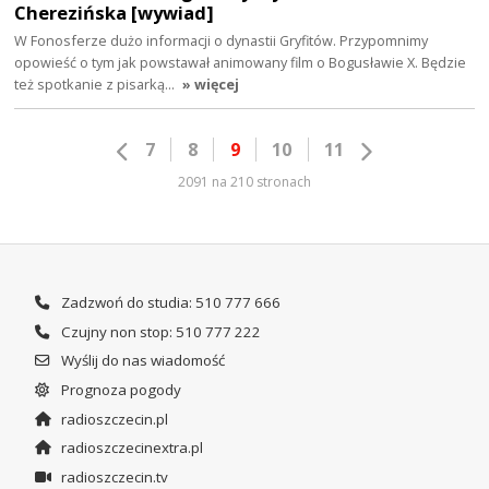
Cherezińska [wywiad]
W Fonosferze dużo informacji o dynastii Gryfitów. Przypomnimy
opowieść o tym jak powstawał animowany film o Bogusławie X. Będzie
też spotkanie z pisarką…
» więcej
7
8
9
10
11
2091 na 210 stronach
Zadzwoń do studia: 510 777 666
Czujny non stop: 510 777 222
Wyślij do nas wiadomość
Prognoza pogody
radioszczecin.pl
radioszczecinextra.pl
radioszczecin.tv