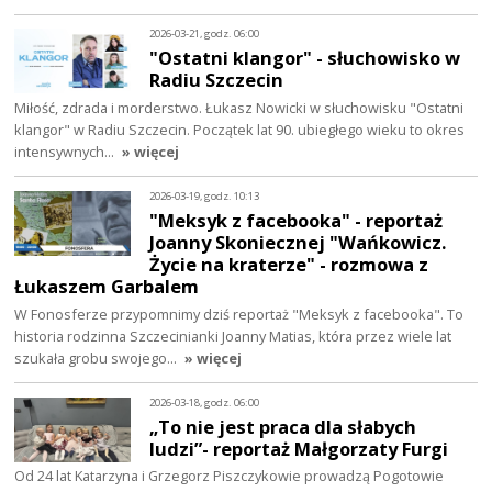
2026-03-21, godz. 06:00
"Ostatni klangor" - słuchowisko w
Radiu Szczecin
Miłość, zdrada i morderstwo. Łukasz Nowicki w słuchowisku "Ostatni
klangor" w Radiu Szczecin. Początek lat 90. ubiegłego wieku to okres
intensywnych…
» więcej
2026-03-19, godz. 10:13
"Meksyk z facebooka" - reportaż
Joanny Skoniecznej "Wańkowicz.
Życie na kraterze" - rozmowa z
Łukaszem Garbalem
W Fonosferze przypomnimy dziś reportaż "Meksyk z facebooka". To
historia rodzinna Szczecinianki Joanny Matias, która przez wiele lat
szukała grobu swojego…
» więcej
2026-03-18, godz. 06:00
„To nie jest praca dla słabych
ludzi”- reportaż Małgorzaty Furgi
Od 24 lat Katarzyna i Grzegorz Piszczykowie prowadzą Pogotowie