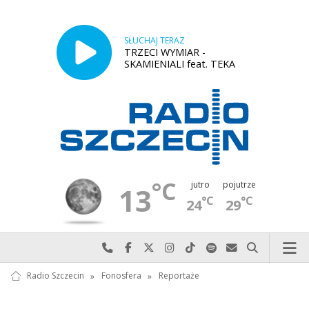
SŁUCHAJ TERAZ
TRZECI WYMIAR -
SKAMIENIALI feat. TEKA
°C
jutro
pojutrze
13
°C
°C
24
29
Najlepiej po prostu do nas zadzwoń
Odwiedź nas na Facebook-u
Odwiedź nas na X
Odwiedź nas na Instagram-ie
Odwiedź nas na TikTok-u
Szukaj nas na Spotify
Wyślij do nas w
Szukaj
Radio Szczecin
»
Fonosfera
»
Reportaże