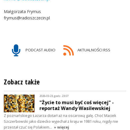
Małgorzata Frymus
frymus@radioszczecin.pl
PODCAST AUDIO
AKTUALNOŚCI RSS
Zobacz także
2026-03-23, godz. 23:07
"Życie to musi być coś więcej" -
reportaż Wandy Wasilewskiej
Z poznańskiego Łazarza dotarł aż na oscarową galę. Choć Maciek
Szczerbowski jako dziecko wyjechał z kraju w 1981 roku, nigdy nie
przestał czuć się Polakiem…
» więcej