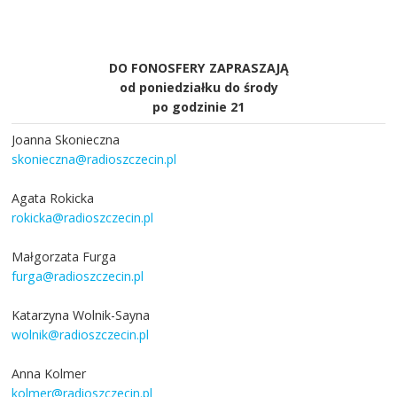
DO FONOSFERY ZAPRASZAJĄ
od poniedziałku do środy
po godzinie 21
Joanna Skonieczna
skonieczna@radioszczecin.pl
Agata Rokicka
rokicka@radioszczecin.pl
Małgorzata Furga
furga@radioszczecin.pl
Katarzyna Wolnik-Sayna
wolnik@radioszczecin.pl
Anna Kolmer
kolmer@radioszczecin.pl