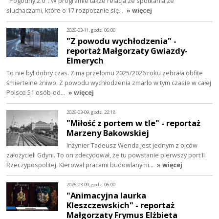
"Pogodny 2.0". W programie także relacja ze spotkania ze
słuchaczami, które o 17 rozpocznie się…
» więcej
2026-03-11, godz. 06:00
"Z powodu wychłodzenia" -
reportaż Małgorzaty Gwiazdy-
Elmerych
To nie był dobry czas. Zima przełomu 2025/2026 roku zebrała obfite
śmiertelne żniwo. Z powodu wychłodzenia zmarło w tym czasie w całej
Polsce 51 osób-od…
» więcej
2026-03-09, godz. 22:18
"Miłość z portem w tle" - reportaż
Marzeny Bakowskiej
Inżynier Tadeusz Wenda jest jednym z ojców
założycieli Gdyni. To on zdecydował, że tu powstanie pierwszy port II
Rzeczypospolitej. Kierował pracami budowlanymi…
» więcej
2026-03-09, godz. 06:00
"Animacyjna laurka
Kleszczewskich" - reportaż
Małgorzaty Frymus Elżbieta