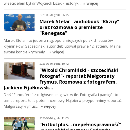
właścicielem był dr Wojciech Lizak - historyk…
» więcej
2026-05-20, godz. 06:15
Marek Stelar - audiobook "Blizny"
oraz rozmowa o premierze
"Renegata"
Marek Stelar - to jeden z najpopularniejszych polskich autorów
kryminałów. Szczeciński autor debiutował prawie 12 lat temu. Ma na
swoim koncie kryminały…
» więcej
2026-05-19, godz. 10:42
"Witold Chromiński - szczeciński
fotograf"- reportaż Małgorzaty
Frymus. Rozmowa z fotografem,
Jackiem Fijałkowsk…
Dziś "Fonosfera" z odgłosem migawki w tle. Fotografia i pamięć - to
temat reportażu, a potem rozmowy. Najpierw przypomnimy reportaż
Małgorzaty Frymus…
» więcej
2026-05-16, godz. 11:00
"Futbol plus... niepełnosprawność" -