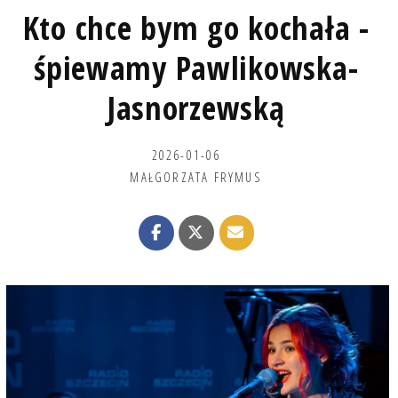
Kto chce bym go kochała -
śpiewamy Pawlikowska-
Jasnorzewską
2026-01-06
MAŁGORZATA FRYMUS