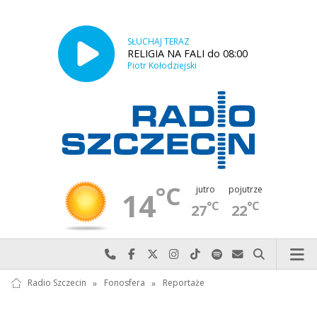
SŁUCHAJ TERAZ
RELIGIA NA FALI do 08:00
Piotr Kołodziejski
°C
jutro
pojutrze
14
°C
°C
27
22
Najlepiej po prostu do nas zadzwoń
Odwiedź nas na Facebook-u
Odwiedź nas na X
Odwiedź nas na Instagram-ie
Odwiedź nas na TikTok-u
Szukaj nas na Spotify
Wyślij do nas w
Szukaj
Radio Szczecin
»
Fonosfera
»
Reportaże