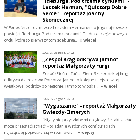
"Ideburga. Pod trzema cyrklami" -
Leszek Herman, "Quistorp Dobre
Serce" - reportaż Joanny
Skoniecznej
W Fonosferze rozmowa z Leszkiem Hermanem o jego najnowszej
powieści "Ideburga. Pod trzema cyrklami". To druga część nowego
cyklu, którego pierwszy tom (Ideburga…
» więcej
2026-05-28, godz. 07:52
„Zespół Krąg odkrywa Jamno” –
reportaż Małgorzaty Furgi
Zespół Pieśni i Tańca Ziemi Szczecińskiej Krąg
odkrywa dziedzictwo Pomorza. Jamno to kolejne miejsce w tej
wyjątkowej podróży po regionie. Jamno to wioska…
» więcej
2026-05-27, godz. 06:00
"Wygaszanie" - reportaż Małgorzaty
Gwiazdy-Elmerych
"Nigdy nie przyszłoby mi do głowy, że taki zakład
może przestać istnieć" - to zdanie w różnych konfiguracjach
najczęściej pojawiało się w rozmowie…
» więcej