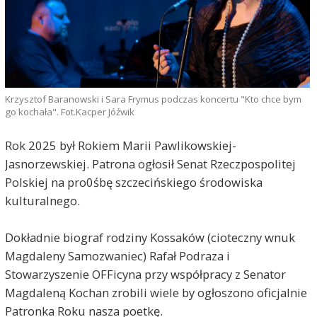
Krzysztof Baranowski i Sara Frymus podczas koncertu "Kto chce bym
go kochała". Fot.Kacper Jóźwik
Rok 2025 był Rokiem Marii Pawlikowskiej-
Jasnorzewskiej. Patrona ogłosił Senat Rzeczpospolitej
Polskiej na pro0śbę szczecińskiego środowiska
kulturalnego.
Dokładnie biograf rodziny Kossaków (cioteczny wnuk
Magdaleny Samozwaniec) Rafał Podraza i
Stowarzyszenie OFFicyna przy współpracy z Senator
Magdaleną Kochan zrobili wiele by ogłoszono oficjalnie
Patronka Roku nasza poetkę.