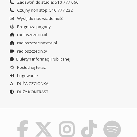
Zadzwoń do studia: 510 777 666
Czujny non stop: 510 777 222
Wyślij do nas wiadomość
Prognoza pogody
radioszczecin.pl
radioszczecinextra.pl
radioszczecin.tv
Biuletyn Informacji Publicznej
Posłuchaj teraz
Logowanie
DUŻA CZCIONKA
DUŻY KONTRAST