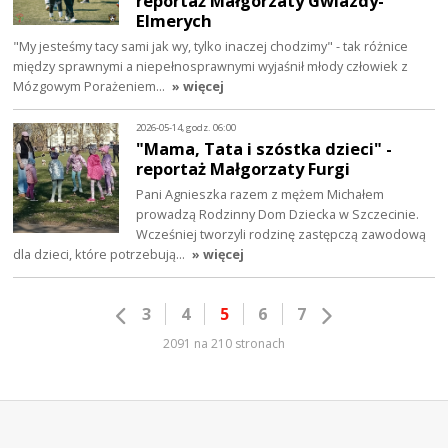
reportaż Małgorzaty Gwiazdy-
Elmerych
"My jesteśmy tacy sami jak wy, tylko inaczej chodzimy" - tak różnice
między sprawnymi a niepełnosprawnymi wyjaśnił młody człowiek z
Mózgowym Porażeniem…
» więcej
2026-05-14, godz. 06:00
"Mama, Tata i szóstka dzieci" -
reportaż Małgorzaty Furgi
Pani Agnieszka razem z mężem Michałem
prowadzą Rodzinny Dom Dziecka w Szczecinie.
Wcześniej tworzyli rodzinę zastępczą zawodową
dla dzieci, które potrzebują…
» więcej
3
4
5
6
7
2091 na 210 stronach