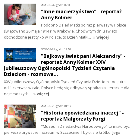
2026-05-26, godz. 02:06
"Inne macierzyństwo" - reportaż
Anny Kolmer
Podobno Dzień Matki po raz pierwszy w Polsce
świętowano 26 maja 1914 r. w Krakowie. Choć w tym dniu święto
obchodzone jest tylko w Polsce, to Dzień Matki…
» więcej
2026-05-25, godz. 12:57
"Bajkowy świat pani Aleksandry" -
reportaż Anny Kolmer XXV
Jubileuszowy Ogólnopolski Tydzień Czytania
Dzieciom - rozmowa…
XXV Jubileuszowy Ogólnopolski Tydzień Czytania Dzieciom - od jutra
od 1 czerwca w całej Polsce będą się odbywały spotkania literackie dla
najmłodszych…
» więcej
2026-05-21, godz. 01:17
"Historia opowiedziana inaczej" -
reportaż Małgorzaty Furgi
"Muzeum Dziedzictwa Narodowego" to miało być
pierwsze prywatne muzeum w Szczecinie. I było, ale krótko. Jego