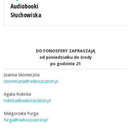
Audiobooki
Słuchowiska
DO FONOSFERY ZAPRASZAJĄ
od poniedziałku do środy
po godzinie 21
Joanna Skonieczna
skonieczna@radioszczecin.pl
Agata Rokicka
rokicka@radioszczecin.pl
Małgorzata Furga
furga@radioszczecin.pl