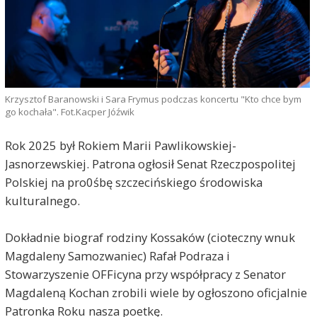
Krzysztof Baranowski i Sara Frymus podczas koncertu "Kto chce bym
go kochała". Fot.Kacper Jóźwik
Rok 2025 był Rokiem Marii Pawlikowskiej-
Jasnorzewskiej. Patrona ogłosił Senat Rzeczpospolitej
Polskiej na pro0śbę szczecińskiego środowiska
kulturalnego.
Dokładnie biograf rodziny Kossaków (cioteczny wnuk
Magdaleny Samozwaniec) Rafał Podraza i
Stowarzyszenie OFFicyna przy współpracy z Senator
Magdaleną Kochan zrobili wiele by ogłoszono oficjalnie
Patronka Roku nasza poetkę.