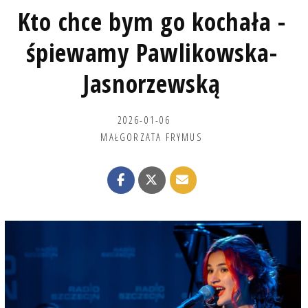
Kto chce bym go kochała -
śpiewamy Pawlikowska-
Jasnorzewską
2026-01-06
MAŁGORZATA FRYMUS