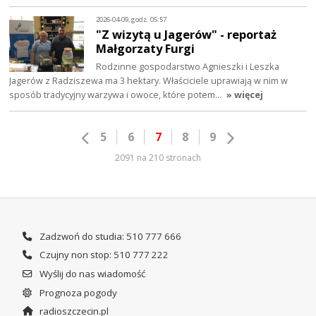
2026-04-09, godz. 05:57
"Z wizytą u Jagerów" - reportaż
Małgorzaty Furgi
Rodzinne gospodarstwo Agnieszki i Leszka
Jagerów z Radziszewa ma 3 hektary. Właściciele uprawiają w nim w
sposób tradycyjny warzywa i owoce, które potem…
» więcej
5
6
7
8
9
2091 na 210 stronach
Zadzwoń do studia: 510 777 666
Czujny non stop: 510 777 222
Wyślij do nas wiadomość
Prognoza pogody
radioszczecin.pl