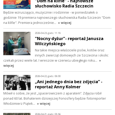
"Dom na klifie" - najnowsze
słuchowisko Radia Szczecin
Będzie wzruszająco, muzycznie i rodzinnie - w poniedziałek o
godzinie 19 premiera najnowszego słuchowiska Radia Szczecin "Dom
na klifie". Premiera jednocześnie…
» więcej
2026-04-23, godz. 11:18
"Nocny dyżur"- reportaż Janusza
Wilczyńskiego
Na takie miejsca właściciele psów, kotów oraz
innych zwierząt domowych ze Szczecina i okolic
czekali przez wiele lat. I wreszcie w czerwcu ubiegłego roku…
»
więcej
2026-04-22, godz. 06:00
„Ani jednego dnia bez zdjęcia” -
reportaż Anny Kolmer
Mówił o sobie, że jest „spacerowiczem z aparatem”. Zdjęcia robił
ponad 60 lat. Bohaterem dzisiejszej Fonosfery będzie fotoreporter
Włodzimierz Piątek…
» więcej
2026-04-21, godz. 05:56