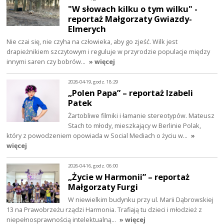
"W słowach kilku o tym wilku" -
reportaż Małgorzaty Gwiazdy-
Elmerych
Nie czai się, nie czyha na człowieka, aby go zjeść. Wilk jest
drapieżnikiem szczytowym i reguluje w przyrodzie populacje między
innymi saren czy bobrów…
» więcej
2026-04-19, godz. 18:29
„Polen Papa” – reportaż Izabeli
Patek
Żartobliwe filmiki i łamanie stereotypów. Mateusz
Stach to młody, mieszkający w Berlinie Polak,
który z powodzeniem opowiada w Social Mediach o życiu w…
»
więcej
2026-04-16, godz. 06:00
„Życie w Harmonii” – reportaż
Małgorzaty Furgi
W niewielkim budynku przy ul. Marii Dąbrowskiej
13 na Prawobrzeżu rządzi Harmonia. Trafiają tu dzieci i młodzież z
niepełnosprawnością intelektualną…
» więcej