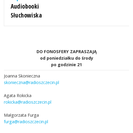
Audiobooki
Słuchowiska
DO FONOSFERY ZAPRASZAJĄ
od poniedziałku do środy
po godzinie 21
Joanna Skonieczna
skonieczna@radioszczecin.pl
Agata Rokicka
rokicka@radioszczecin.pl
Małgorzata Furga
furga@radioszczecin.pl