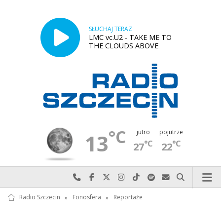
SŁUCHAJ TERAZ
LMC vc.U2 - TAKE ME TO
THE CLOUDS ABOVE
°C
jutro
pojutrze
13
°C
°C
27
22
Najlepiej po prostu do nas zadzwoń
Odwiedź nas na Facebook-u
Odwiedź nas na X
Odwiedź nas na Instagram-ie
Odwiedź nas na TikTok-u
Szukaj nas na Spotify
Wyślij do nas w
Szukaj
Radio Szczecin
»
Fonosfera
»
Reportaże