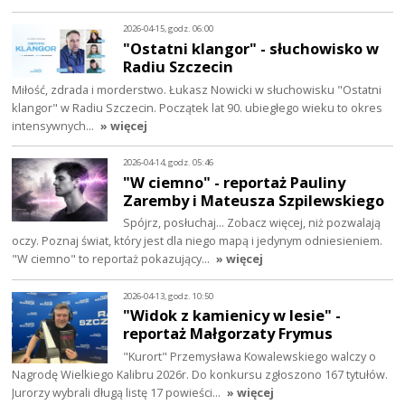
2026-04-15, godz. 06:00
"Ostatni klangor" - słuchowisko w
Radiu Szczecin
Miłość, zdrada i morderstwo. Łukasz Nowicki w słuchowisku "Ostatni
klangor" w Radiu Szczecin. Początek lat 90. ubiegłego wieku to okres
intensywnych…
» więcej
2026-04-14, godz. 05:46
"W ciemno" - reportaż Pauliny
Zaremby i Mateusza Szpilewskiego
Spójrz, posłuchaj… Zobacz więcej, niż pozwalają
oczy. Poznaj świat, który jest dla niego mapą i jedynym odniesieniem.
"W ciemno" to reportaż pokazujący…
» więcej
2026-04-13, godz. 10:50
"Widok z kamienicy w lesie" -
reportaż Małgorzaty Frymus
"Kurort" Przemysława Kowalewskiego walczy o
Nagrodę Wielkiego Kalibru 2026r. Do konkursu zgłoszono 167 tytułów.
Jurorzy wybrali długą listę 17 powieści…
» więcej