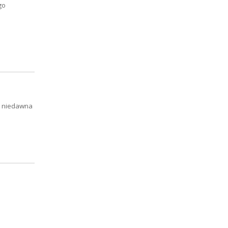
go
Od niedawna