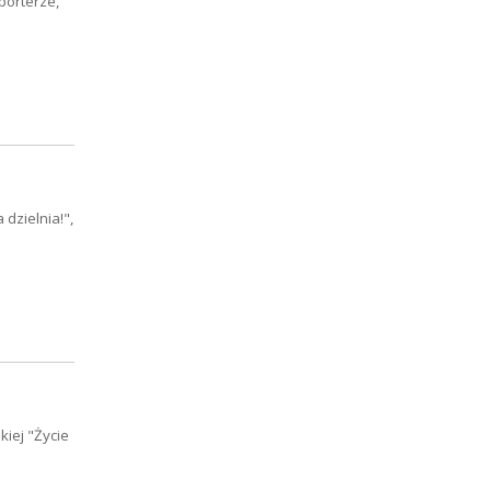
porterze,
dzielnia!",
iej "Życie