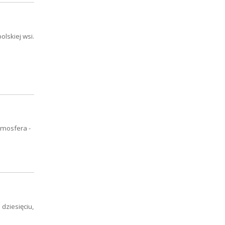
olskiej wsi.
tmosfera -
dziesięciu,