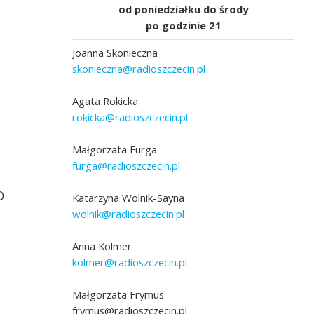
od poniedziałku do środy
po godzinie 21
Joanna Skonieczna
skonieczna@radioszczecin.pl
Agata Rokicka
rokicka@radioszczecin.pl
Małgorzata Furga
furga@radioszczecin.pl
O
Katarzyna Wolnik-Sayna
wolnik@radioszczecin.pl
Anna Kolmer
kolmer@radioszczecin.pl
Małgorzata Frymus
frymus@radioszczecin.pl