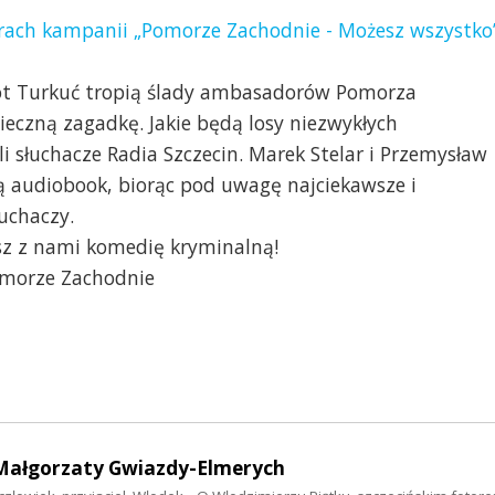
orach kampanii „Pomorze Zachodnie - Możesz wszystko
kot Turkuć tropią ślady ambasadorów Pomorza
ieczną zagadkę. Jakie będą losy niezwykłych
 słuchacze Radia Szczecin. Marek Stelar i Przemysław
ą audiobook, biorąc pod uwagę najciekawsze i
łuchaczy.
isz z nami komedię kryminalną!
omorze Zachodnie
ż Małgorzaty Gwiazdy-Elmerych