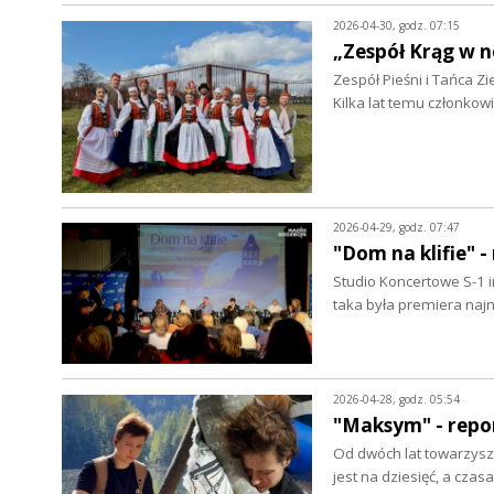
2026-04-30, godz. 07:15
„Zespół Krąg w n
Zespół Pieśni i Tańca Zi
Kilka lat temu członko
2026-04-29, godz. 07:47
"Dom na klifie" -
Studio Koncertowe S-1 
taka była premiera na
2026-04-28, godz. 05:54
"Maksym" - repo
Od dwóch lat towarzyszy 
jest na dziesięć, a cza