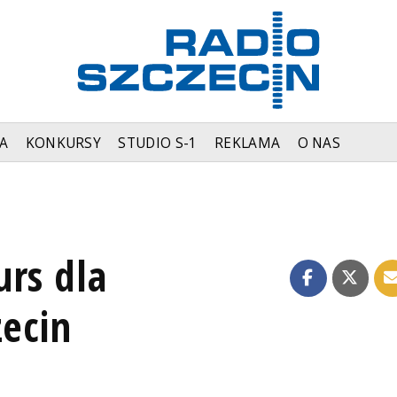
A
KONKURSY
STUDIO S-1
REKLAMA
O NAS
urs dla
zecin