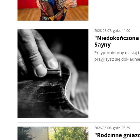
2026-05-07, godz. 11:00
"Niedokończona 
Sayny
Przypominamy dzisiaj ta
przyjrzysz się dokładni
2026-05-06, godz. 08:39
"Rodzinne gniazd