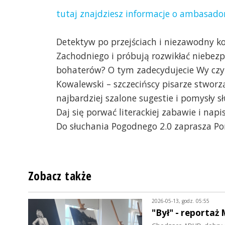
tutaj znajdziesz informacje o ambasad
Detektyw po przejściach i niezawodny 
Zachodniego i próbują rozwikłać niebezp
bohaterów? O tym zadecydujecie Wy czyli
Kowalewski – szczecińscy pisarze stworz
najbardziej szalone sugestie i pomysły s
Daj się porwać literackiej zabawie i nap
Do słuchania Pogodnego 2.0 zaprasza P
Zobacz także
2026-05-13, godz. 05:55
"Był" - reporta