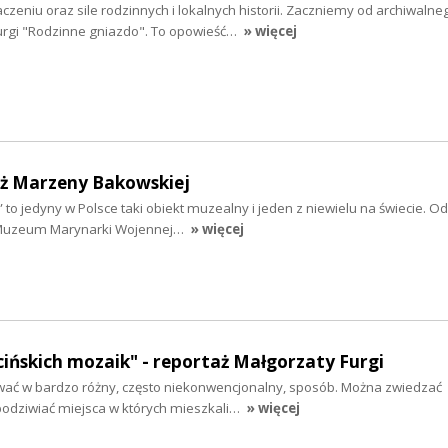
czeniu oraz sile rodzinnych i lokalnych historii. Zaczniemy od archiwalne
urgi "Rodzinne gniazdo". To opowieść…
» więcej
aż Marzeny Bakowskiej
to jedyny w Polsce taki obiekt muzealny i jeden z niewielu na świecie. 
Muzeum Marynarki Wojennej…
» więcej
cińskich mozaik" - reportaż Małgorzaty Furgi
ać w bardzo różny, często niekonwencjonalny, sposób. Można zwiedzać
 podziwiać miejsca w których mieszkali…
» więcej