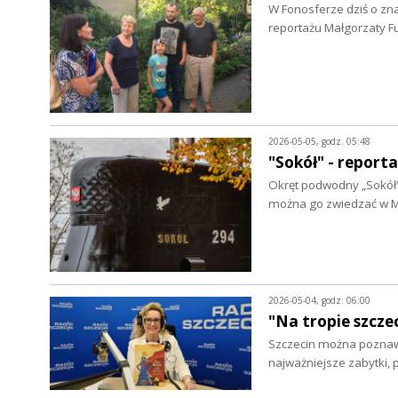
W Fonosferze dziś o zna
reportażu Małgorzaty F
2026-05-05, godz. 05:48
"Sokół" - report
Okręt podwodny „Sokół” 
można go zwiedzać w 
2026-05-04, godz. 06:00
"Na tropie szcze
Szczecin można poznaw
najważniejsze zabytki,