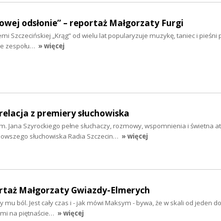
owej odsłonie” – reportaż Małgorzaty Furgi
emi Szczecińskiej „Krąg” od wielu lat popularyzuje muzykę, taniec i pieśni p
wie zespołu…
» więcej
 relacja z premiery słuchowiska
im. Jana Szyrockiego pełne słuchaczy, rozmowy, wspomnienia i świetna a
jnowszego słuchowiska Radia Szczecin…
» więcej
rtaż Małgorzaty Gwiazdy-Elmerych
mu ból. Jest cały czas i - jak mówi Maksym - bywa, że w skali od jeden do 
sami na piętnaście…
» więcej