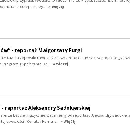
łowiek, przyjaciel, Włodek... O Włodzimierzu Piątku, szczecińskim fotore
po fachu - fotoreporterzy…
» więcej
ów” - reportaż Małgorzaty Furgi
e Miasta zaprosiło młodzież ze Szczecina do udziału w projekcie „Nasza 
h Programu Społecznik. Do…
» więcej
" - reportaż Aleksandry Sadokierskiej
sferze będzie muzycznie. Zaczniemy od reportażu Aleksandry Sadokiersk
e tej opowieści - Renata i Roman…
» więcej