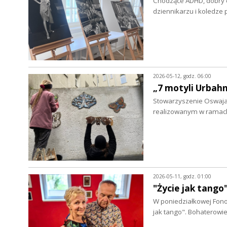
Chodzące ADHD, dobry cz
dziennikarzu i koledze 
2026-05-12, godz. 06:00
„7 motyli Urbahn
Stowarzyszenie Oswajani
realizowanym w ramac
2026-05-11, godz. 01:00
"Życie jak tango
W poniedziałkowej Fono
jak tango". Bohaterowi