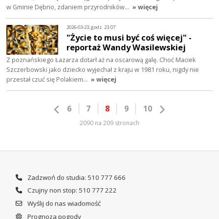
w Gminie Dębno, zdaniem przyrodników…
» więcej
2026-03-23, godz. 23:07
"Życie to musi być coś więcej" -
reportaż Wandy Wasilewskiej
Z poznańskiego Łazarza dotarł aż na oscarową galę. Choć Maciek
Szczerbowski jako dziecko wyjechał z kraju w 1981 roku, nigdy nie
przestał czuć się Polakiem…
» więcej
6
7
8
9
10
2090 na 209 stronach
Zadzwoń do studia: 510 777 666
Czujny non stop: 510 777 222
Wyślij do nas wiadomość
Prognoza pogody