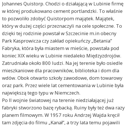
Johannes Quistorp. Chodzi o działającą w Lubinie firmę
w której produkowano cement portlandzki. To właśnie
to pozwoliło zdobyć Quistorpom majątek. Majątek,
który w dużej części przeznaczyli na cele społeczne. To
dzięki tej rodzinie powstał w Szczecinie m.in obecny
Park Kasprowicza czy zakład opiekuńczy „Betania”
Fabryka, która była miastem w mieście, powstała pod
koniec XIX wieku w Lubinie niedaleko Międzyzdrojów.
Zatrudniała około 800 ludzi. Na jej terenie było osiedle
mieszkaniowe dla pracowników, biblioteka i dom dla
wdów. Obok otwarto szkoły zawodowe, dom towarowy
oraz park. Przez wiele lat cementowania w Lubinie była
największą tego typu w Niemczech.
Po II wojnie światowej na terenie niedziałającej już
fabryki stworzono bazę rybacką. Ruiny były też dwa razy
planem filmowym. W 1957 roku Andrzej Wajda kręcił
tam zdjęcia do filmu „Kanał”, a trzy lata temu pojawili