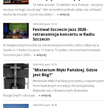
To takie proste: 12 taktów i trzy funkcje - wszyscy
muzycy od tego zaczynają". Nie wszystkim jednak udaje się uchwycić
ducha tej muzyki. Czy im się udało?…
» więcej
2026-04-05, godz. 18:32
Festiwal Szczecin Jazz 2026 -
retransmisja koncertu w Radiu
Szczecin
W świątecznej Fonosferze retransmisja koncertu, który odbył się w
Studiu S-1 Radia Szczecin 11 marca. To jeden z koncertów Festiwalu
Szczecin Jazz 2026…
» więcej
2026-04-03, godz. 02:25
"Misterium Męki Pańskiej. Gdzie
jest Bóg?"
Misterium Męki Pańskiej jest jedną z najstarszych
form teatralnych w tradycji chrześcijańskiej.
Wywodzi się z XII-wiecznych dramatów
liturgicznych i ukazuje…
» więcej
2026-04-02, godz. 06:38