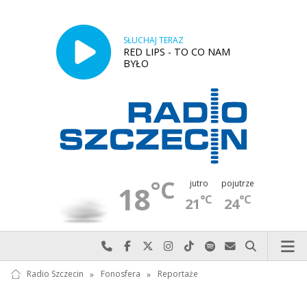
SŁUCHAJ TERAZ
RED LIPS - TO CO NAM
BYŁO
°C
jutro
pojutrze
18
°C
°C
21
24
Najlepiej po prostu do nas zadzwoń
Odwiedź nas na Facebook-u
Odwiedź nas na X
Odwiedź nas na Instagram-ie
Odwiedź nas na TikTok-u
Szukaj nas na Spotify
Wyślij do nas w
Szukaj
Radio Szczecin
»
Fonosfera
»
Reportaże