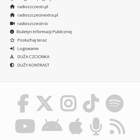
radioszczecin.pl
radioszczecinextra.pl
radioszczecin.tv
Biuletyn Informacji Publicznej
Posłuchaj teraz
Logowanie
DUŻA CZCIONKA
DUŻY KONTRAST