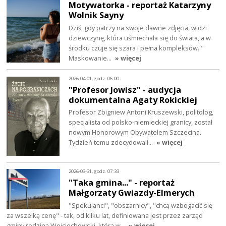
Motywatorka - reportaż Katarzyny
Wolnik Sayny
Dziś, gdy patrzy na swoje dawne zdjęcia, widzi
dziewczynę, która uśmiechała się do świata, a w
środku czuje się szara i pełna kompleksów. "
Maskowanie…
» więcej
2026-04-01, godz. 06:00
"Profesor Jowisz" - audycja
dokumentalna Agaty Rokickiej
Profesor Zbigniew Antoni Kruszewski, politolog,
specjalista od polsko-niemieckiej granicy, został
nowym Honorowym Obywatelem Szczecina.
Tydzień temu zdecydowali…
» więcej
2026-03-31, godz. 07:33
"Taka gmina..." - reportaż
Małgorzaty Gwiazdy-Elmerych
"Spekulanci", "obszarnicy", "chcą wzbogacić się
za wszelką cenę" - tak, od kilku lat, definiowana jest przez zarząd
gminy rodzina Wojciechowski, która w…
» więcej