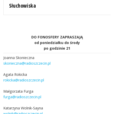
Słuchowiska
DO FONOSFERY ZAPRASZAJĄ
od poniedziałku do środy
po godzinie 21
Joanna Skonieczna
skonieczna@radioszczecin.pl
Agata Rokicka
rokicka@radioszczecin.pl
Małgorzata Furga
furga@radioszczecin.pl
Katarzyna Wolnik-Sayna
wolnik@radioszczecin.pl