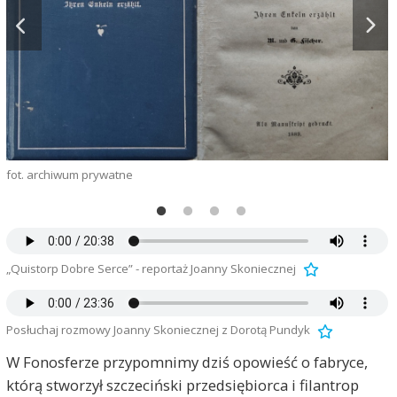
f
fot. archiwum prywatne
„Quistorp Dobre Serce” - reportaż Joanny Skoniecznej
Posłuchaj rozmowy Joanny Skoniecznej z Dorotą Pundyk
W Fonosferze przypomnimy dziś opowieść o fabryce,
którą stworzył szczeciński przedsiębiorca i filantrop