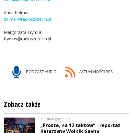
Anna Kolmer
kolmer@radioszczecin.pl
Małgorzata Frymus
frymus@radioszczecin.pl
PODCAST AUDIO
AKTUALNOŚCI RSS
Zobacz także
2026-04-07, godz. 15:11
„Proste, na 12 taktów” - reportaż
Katarzyny Wolnik-Sayny