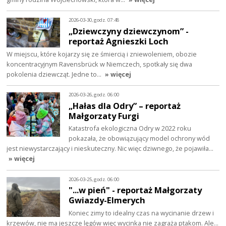
2026-03-30, godz. 07:48
„Dziewczyny dziewczynom” -
reportaż Agnieszki Loch
W miejscu, które kojarzy się ze śmiercią i zniewoleniem, obozie
koncentracyjnym Ravensbrück w Niemczech, spotkały się dwa
pokolenia dziewcząt. Jedne to…
» więcej
2026-03-26, godz. 06:00
„Hałas dla Odry” – reportaż
Małgorzaty Furgi
Katastrofa ekologiczna Odry w 2022 roku
pokazała, że obowiązujący model ochrony wód
jest niewystarczający i nieskuteczny. Nic więc dziwnego, że pojawiła…
» więcej
2026-03-25, godz. 06:00
"...w pień" - reportaż Małgorzaty
Gwiazdy-Elmerych
Koniec zimy to idealny czas na wycinanie drzew i
krzewów, nie ma jeszcze lęgów więc wycinka nie zagraża ptakom. Ale...