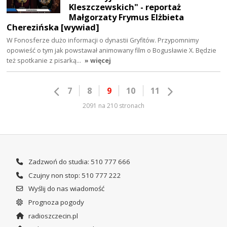
Kleszczewskich" - reportaż
Małgorzaty Frymus Elżbieta
Cherezińska [wywiad]
W Fonosferze dużo informacji o dynastii Gryfitów. Przypomnimy
opowieść o tym jak powstawał animowany film o Bogusławie X. Będzie
też spotkanie z pisarką…
» więcej
7
8
9
10
11
2091 na 210 stronach
Zadzwoń do studia: 510 777 666
Czujny non stop: 510 777 222
Wyślij do nas wiadomość
Prognoza pogody
radioszczecin.pl