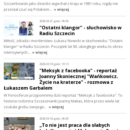
Szczerbowski jako dziecko wyjechał z kraju w 1981 roku, nigdy nie
przestał czuć się Polakiem…
» więcej
2026-03-21, godz. 06:00
"Ostatni klangor" - słuchowisko w
Radiu Szczecin
Miłość, zdrada i morderstwo. Łukasz Nowicki w słuchowisku "Ostatni
klangor" w Radiu Szczecin. Początek lat 90. ubiegłego wieku to okres
intensywnych…
» więcej
2026-03-19, godz. 10:13
"Meksyk z facebooka" - reportaż
Joanny Skoniecznej "Wańkowicz.
Życie na kraterze" - rozmowa z
Łukaszem Garbalem
W Fonosferze przypomnimy dziś reportaż "Meksyk z facebooka". To
historia rodzinna Szczecinianki Joanny Matias, która przez wiele lat
szukała grobu swojego…
» więcej
2026-03-18, godz. 06:00
„To nie jest praca dla słabych