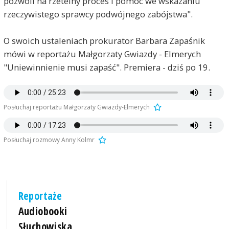
pozwoli na rzetelny proces i pomoc we wskazaniu
rzeczywistego sprawcy podwójnego zabójstwa".
O swoich ustaleniach prokurator Barbara Zapaśnik
mówi w reportażu Małgorzaty Gwiazdy - Elmerych
"Uniewinnienie musi zapaść". Premiera - dziś po 19.
Posłuchaj reportażu Małgorzaty Gwiazdy-Elmerych
Posłuchaj rozmowy Anny Kolmr
Reportaże
Audiobooki
Słuchowiska