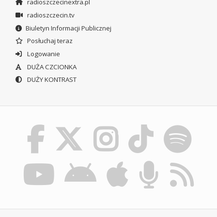
radioszczecinextra.pl
radioszczecin.tv
Biuletyn Informacji Publicznej
Posłuchaj teraz
Logowanie
DUŻA CZCIONKA
DUŻY KONTRAST