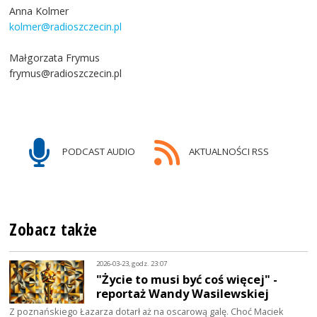
Anna Kolmer
kolmer@radioszczecin.pl
Małgorzata Frymus
frymus@radioszczecin.pl
PODCAST AUDIO
AKTUALNOŚCI RSS
Zobacz także
2026-03-23, godz. 23:07
"Życie to musi być coś więcej" -
reportaż Wandy Wasilewskiej
Z poznańskiego Łazarza dotarł aż na oscarową galę. Choć Maciek