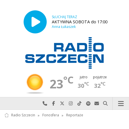
SŁUCHAJ TERAZ
AKTYWNA SOBOTA do 17:00
Anna Łukaszek
°C
jutro
pojutrze
23
°C
°C
30
32
Najlepiej po prostu do nas zadzwoń
Odwiedź nas na Facebook-u
Odwiedź nas na X
Odwiedź nas na Instagram-ie
Odwiedź nas na TikTok-u
Szukaj nas na Spotify
Wyślij do nas w
Szukaj
Radio Szczecin
»
Fonosfera
»
Reportaże