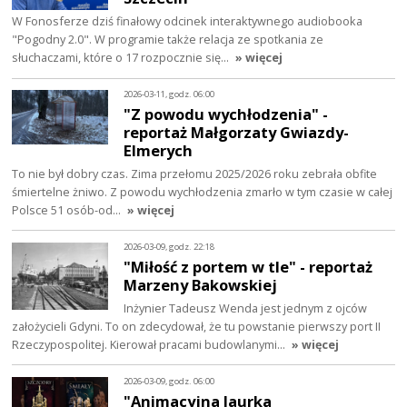
W Fonosferze dziś finałowy odcinek interaktywnego audiobooka
"Pogodny 2.0". W programie także relacja ze spotkania ze
słuchaczami, które o 17 rozpocznie się…
» więcej
2026-03-11, godz. 06:00
"Z powodu wychłodzenia" -
reportaż Małgorzaty Gwiazdy-
Elmerych
To nie był dobry czas. Zima przełomu 2025/2026 roku zebrała obfite
śmiertelne żniwo. Z powodu wychłodzenia zmarło w tym czasie w całej
Polsce 51 osób-od…
» więcej
2026-03-09, godz. 22:18
"Miłość z portem w tle" - reportaż
Marzeny Bakowskiej
Inżynier Tadeusz Wenda jest jednym z ojców
założycieli Gdyni. To on zdecydował, że tu powstanie pierwszy port II
Rzeczypospolitej. Kierował pracami budowlanymi…
» więcej
2026-03-09, godz. 06:00
"Animacyjna laurka