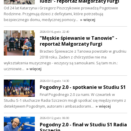
ludzi”- reportaż Małgorzaty Furgi
Od 24 lat Katarzyna i Grzegorz Piszczykowie prowadzą Pogotowie
Rodzinne. Przyjmują dzieci z deficytami, które potrzebują
bezpiecznego domu, medycznej pomocy…
» więcej
2026-03-16, godz. 22:40
"Męskie śpiewanie w Tanowie" -
reportaż Małgorzaty Furgi
Bractwo Śpiewacze z Tanowa powstało w grudniu
2018 roku. Żaden z chórzystów nie ma
wykształcenia muzycznego - wszyscy są samoukami. Są tam m.in.:
uczniowie…
» więcej
2026-03-13, godz. 14:30
Pogodny 2.0 - spotkanie w Studiu S1
Finał Pogodnego 2.0 za nami. W czwartek w
Studiu S-1 słuchacze Radia Szczecin mogli spotkać się między innymi z
detektywem Pogodnym, autorami i ambasadorami…
» więcej
2026-03-12, godz. 06:00
Pogodny 2.0 - finał w Studiu S1 Radia
Szczecin