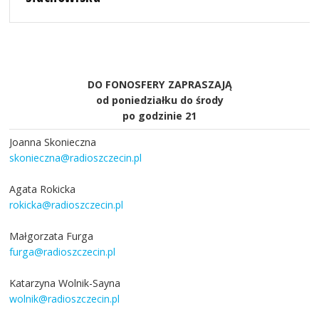
DO FONOSFERY ZAPRASZAJĄ
od poniedziałku do środy
po godzinie 21
Joanna Skonieczna
skonieczna@radioszczecin.pl
Agata Rokicka
rokicka@radioszczecin.pl
Małgorzata Furga
furga@radioszczecin.pl
Katarzyna Wolnik-Sayna
wolnik@radioszczecin.pl