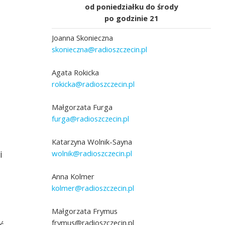
od poniedziałku do środy
po godzinie 21
Joanna Skonieczna
skonieczna@radioszczecin.pl
Agata Rokicka
rokicka@radioszczecin.pl
Małgorzata Furga
furga@radioszczecin.pl
Katarzyna Wolnik-Sayna
wolnik@radioszczecin.pl
i
Anna Kolmer
kolmer@radioszczecin.pl
Małgorzata Frymus
frymus@radioszczecin.pl
ć.