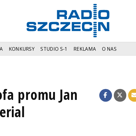
A
KONKURSY
STUDIO S-1
REKLAMA
O NAS
ofa promu Jan
erial