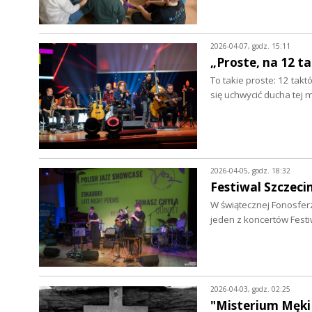
2026-04-07, godz. 15:11
„Proste, na 12 t
To takie proste: 12 tak
się uchwycić ducha tej 
2026-04-05, godz. 18:32
Festiwal Szczeci
W świątecznej Fonosferz
jeden z koncertów Fest
2026-04-03, godz. 02:25
"Misterium Męki 