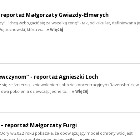
 - reportaż Małgorzaty Gwiazdy-Elmerych
y", "chcą wzbogacić się za wszelką cenę" - tak, od kilku lat, definiowana j
ojciechowski, która w…
» więcej
ewczynom” - reportaż Agnieszki Loch
y się ze śmiercią i zniewoleniem, obozie koncentracyjnym Ravensbrück w
ę dwa pokolenia dziewcząt. Jedne to…
» więcej
 – reportaż Małgorzaty Furgi
 Odry w 2022 roku pokazała, że obowiązujący model ochrony wód jest
kuteczny. Nic więc dziwnego, że pojawiła…
» więcej