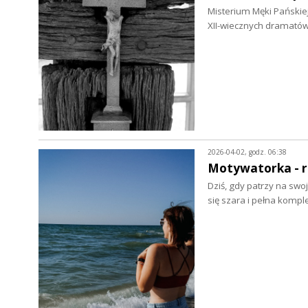
Misterium Męki Pańskiej 
XII-wiecznych dramatów 
2026-04-02, godz. 06:38
Motywatorka - r
Dziś, gdy patrzy na swo
się szara i pełna kom