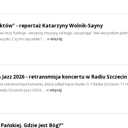
aktów” - reportaż Katarzyny Wolnik-Sayny
tów i trzy funkcje - wszyscy muzycy od tego zaczynają". Nie wszystkim jed
muzyki. Czy im się udało?…
» więcej
n Jazz 2026 - retransmisja koncertu w Radiu Szczecin
e retransmisja koncertu, który odbył się w Studiu S-1 Radia Szczecin 11 
iwalu Szczecin Jazz 2026…
» więcej
Pańskiej. Gdzie jest Bóg?"