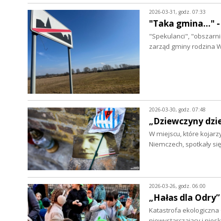
2026-03-31, godz. 07:33
"Taka gmina..."
"Spekulanci", "obszarnic
zarząd gminy rodzina W
2026-03-30, godz. 07:48
„Dziewczyny dzi
W miejscu, które kojarz
Niemczech, spotkały si
2026-03-26, godz. 06:00
„Hałas dla Odry”
Katastrofa ekologiczna
niewystarczający i nies