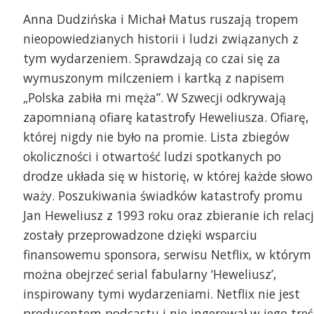
Anna Dudzińska i Michał Matus ruszają tropem
nieopowiedzianych historii i ludzi związanych z
tym wydarzeniem. Sprawdzają co czai się za
wymuszonym milczeniem i kartką z napisem
„Polska zabiła mi męża”. W Szwecji odkrywają
zapomnianą ofiarę katastrofy Heweliusza. Ofiarę,
której nigdy nie było na promie. Lista zbiegów
okoliczności i otwartość ludzi spotkanych po
drodze układa się w historię, w której każde słowo
waży. Poszukiwania świadków katastrofy promu
Jan Heweliusz z 1993 roku oraz zbieranie ich relacj
zostały przeprowadzone dzięki wsparciu
finansowemu sponsora, serwisu Netflix, w którym
można obejrzeć serial fabularny ‘Heweliusz’,
inspirowany tymi wydarzeniami. Netflix nie jest
producentem podcastu i nie ingerował w jego treś