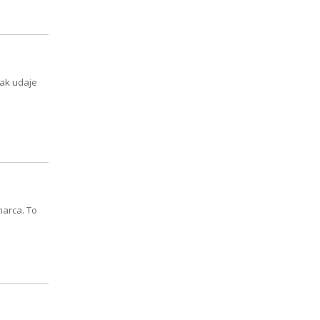
nak udaje
marca. To