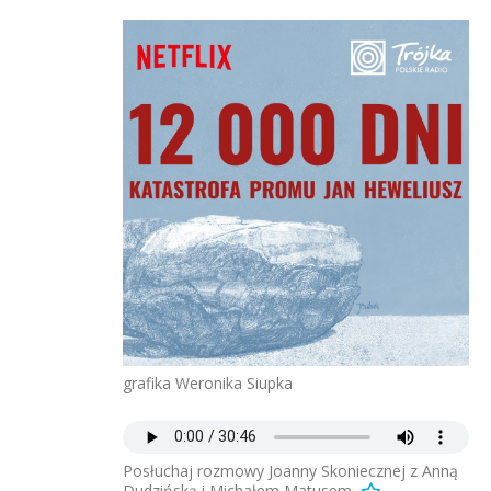
grafika Weronika Siupka
Posłuchaj rozmowy Joanny Skoniecznej z Anną
Dudzińską i Michałem Matusem