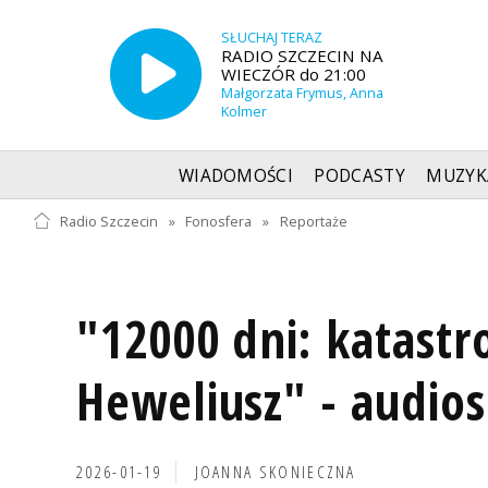
SŁUCHAJ TERAZ
RADIO SZCZECIN NA
WIECZÓR do 21:00
Małgorzata Frymus, Anna
Kolmer
WIADOMOŚCI
PODCASTY
MUZYK
Radio Szczecin
»
Fonosfera
»
Reportaże
"12000 dni: katastr
Heweliusz" - audios
2026-01-19
JOANNA SKONIECZNA