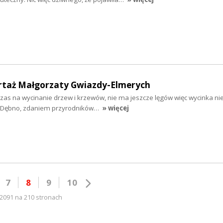
portaż Małgorzaty Gwiazdy-Elmerych
czas na wycinanie drzew i krzewów, nie ma jeszcze lęgów więc wycinka ni
ie Dębno, zdaniem przyrodników…
» więcej
7
8
9
10
2091 na 210 stronach