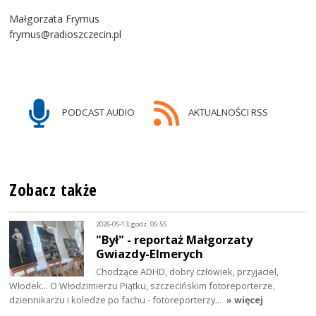
Małgorzata Frymus
frymus@radioszczecin.pl
PODCAST AUDIO
AKTUALNOŚCI RSS
Zobacz także
2026-05-13, godz. 05:55
"Był" - reportaż Małgorzaty
Gwiazdy-Elmerych
Chodzące ADHD, dobry człowiek, przyjaciel,
Włodek... O Włodzimierzu Piątku, szczecińskim fotoreporterze,
dziennikarzu i koledze po fachu - fotoreporterzy…
» więcej