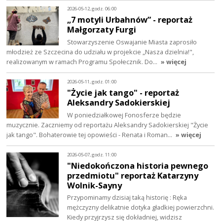
2026-05-12, godz. 06:00
„7 motyli Urbahnów” - reportaż
Małgorzaty Furgi
Stowarzyszenie Oswajanie Miasta zaprosiło
młodzież ze Szczecina do udziału w projekcie „Nasza dzielnia!",
realizowanym w ramach Programu Społecznik. Do…
» więcej
2026-05-11, godz. 01:00
"Życie jak tango" - reportaż
Aleksandry Sadokierskiej
W poniedziałkowej Fonosferze będzie
muzycznie. Zaczniemy od reportażu Aleksandry Sadokierskiej "Życie
jak tango". Bohaterowie tej opowieści - Renata i Roman…
» więcej
2026-05-07, godz. 11:00
"Niedokończona historia pewnego
przedmiotu" reportaż Katarzyny
Wolnik-Sayny
Przypominamy dzisiaj taką historię : Ręka
mężczyzny delikatnie dotyka gładkiej powierzchni.
Kiedy przyjrzysz się dokładniej, widzisz