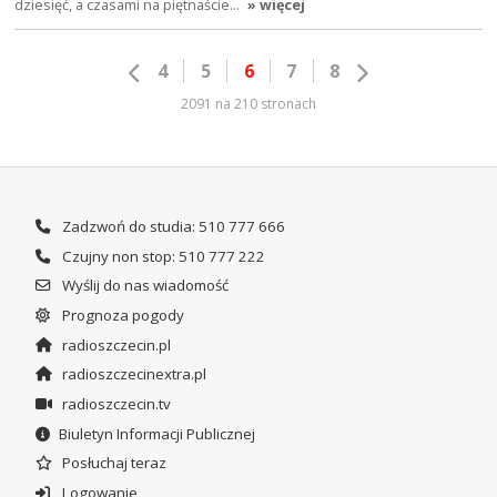
dziesięć, a czasami na piętnaście…
» więcej
4
5
6
7
8
2091 na 210 stronach
Zadzwoń do studia: 510 777 666
Czujny non stop: 510 777 222
Wyślij do nas wiadomość
Prognoza pogody
radioszczecin.pl
radioszczecinextra.pl
radioszczecin.tv
Biuletyn Informacji Publicznej
Posłuchaj teraz
Logowanie