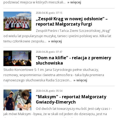
podziwiać miejsca w których mieszkali…
» więcej
2026-04-30, godz. 07:15
„Zespół Krąg w nowej odsłonie” –
reportaż Małgorzaty Furgi
Zespół Pieśni i Tańca Ziemi Szczecińskiej „Krąg”
od wielu lat popularyzuje muzykę, taniec i pieśni polskiej wsi. Kilka lat
temu członkowie zespołu…
» więcej
2026-04-29, godz. 07:47
"Dom na klifie" - relacja z premiery
słuchowiska
Studio Koncertowe S-1 im. Jana Szyrockiego pełne słuchaczy,
rozmowy, wspomnienia i świetna atmosfera - taka była premiera
najnowszego słuchowiska Radia Szczecin…
» więcej
2026-04-28, godz. 05:54
"Maksym" - reportaż Małgorzaty
Gwiazdy-Elmerych
Od dwóch lat towarzyszy mu ból. Jest cały czas i -
jak mówi Maksym - bywa, że w skali od jeden do dziesięciu, jest na