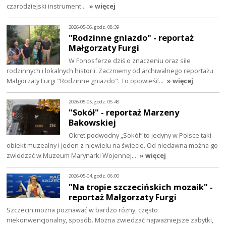
czarodziejski instrument…
» więcej
2026-05-06, godz. 08:39
"Rodzinne gniazdo" - reportaż
Małgorzaty Furgi
W Fonosferze dziś o znaczeniu oraz sile
rodzinnych i lokalnych historii. Zaczniemy od archiwalnego reportażu
Małgorzaty Furgi "Rodzinne gniazdo". To opowieść…
» więcej
2026-05-05, godz. 05:48
"Sokół" - reportaż Marzeny
Bakowskiej
Okręt podwodny „Sokół” to jedyny w Polsce taki
obiekt muzealny i jeden z niewielu na świecie. Od niedawna można go
zwiedzać w Muzeum Marynarki Wojennej…
» więcej
2026-05-04, godz. 06:00
"Na tropie szczecińskich mozaik" -
reportaż Małgorzaty Furgi
Szczecin można poznawać w bardzo różny, często
niekonwencjonalny, sposób. Można zwiedzać najważniejsze zabytki,