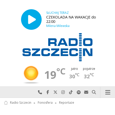
SŁUCHAJ TERAZ
CZEKOLADA NA WAKACJE do
22:00
Milena Milewska
°C
jutro
pojutrze
19
°C
°C
30
32
Najlepiej po prostu do nas zadzwoń
Odwiedź nas na Facebook-u
Odwiedź nas na X
Odwiedź nas na Instagram-ie
Odwiedź nas na TikTok-u
Szukaj nas na Spotify
Wyślij do nas w
Szukaj
Radio Szczecin
»
Fonosfera
»
Reportaże