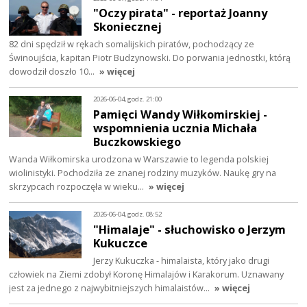
"Oczy pirata" - reportaż Joanny
Skoniecznej
82 dni spędził w rękach somalijskich piratów, pochodzący ze
Świnoujścia, kapitan Piotr Budzynowski. Do porwania jednostki, którą
dowodził doszło 10…
» więcej
2026-06-04, godz. 21:00
Pamięci Wandy Wiłkomirskiej -
wspomnienia ucznia Michała
Buczkowskiego
Wanda Wiłkomirska urodzona w Warszawie to legenda polskiej
wiolinistyki. Pochodziła ze znanej rodziny muzyków. Naukę gry na
skrzypcach rozpoczęła w wieku…
» więcej
2026-06-04, godz. 08:52
"Himalaje" - słuchowisko o Jerzym
Kukuczce
Jerzy Kukuczka - himalaista, który jako drugi
człowiek na Ziemi zdobył Koronę Himalajów i Karakorum. Uznawany
jest za jednego z najwybitniejszych himalaistów…
» więcej