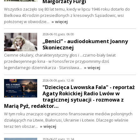
Małgorzaty Furgi
Wszystko zaczęło się 80 lat temu, kiedy w lipcu 1946 roku dotarło do
Bielkowa 40 rodzin przesiedlonych z kresowych Sąsiadowic, wsi
położonej w obwodzie…
» więcej
2026-06-10, godz. 06:00
„Benici” - audiodokument Joanny
Skoniecznej
Ciemne okulary, charakterystyczny głos i ...czarno-biały świat
przedwojennego kina - w Fonosferze przypomnimy dziś
legendarnego dziennikarza - Stanisława…
» więcej
2026-06-09, godz. 12:49
"Dziecięca Lwowska Fala" - reportaż
Agaty Rokickiej Radio Lwów w
tragicznej sytuacji - rozmowa z
Marią Pyż, redaktor…
W tym roku znacząco ograniczono finansowanie mediów polonijnych
działających na Litwie, Białorusi, Ukrainie i Łotwie. Dlaczego właśnie
teraz ten obszar…
» więcej
2026-06-07, godz. 11:34