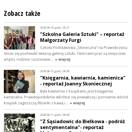
Zobacz także
2026-06-16, godz. 05:21
"Szkolna Galeria Sztuki" – reportaż
Małgorzaty Furgi
Szkoła Podstawowa „Słoneczna” na Prawobrzeżu
może się pochwalić własną galerią sztuki. Twórcami prac są miejscowi
artyści, rodzice i uczniowie…
» więcej
2026-06-15, godz. 06:00
"Księgarnia, kawiarnia, kamienica"
- reportaż Joanny Skoniecznej
Była kawiarnia z książkami, jest księgarnia
kameralna. Prawdopodobnie wkrótce się powiększy i ponownie wśród
książek zagoszczą filiżanki z kawą i…
» więcej
2026-06-11, godz. 06:00
"Z Sąsiadowic do Bielkowa - podróż
sentymentalna"- reportaż