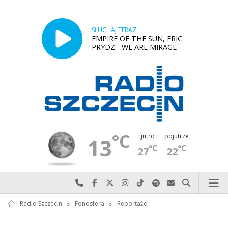
SŁUCHAJ TERAZ
EMPIRE OF THE SUN, ERIC
PRYDZ - WE ARE MIRAGE
°C
jutro
pojutrze
13
°C
°C
27
22
Najlepiej po prostu do nas zadzwoń
Odwiedź nas na Facebook-u
Odwiedź nas na X
Odwiedź nas na Instagram-ie
Odwiedź nas na TikTok-u
Szukaj nas na Spotify
Wyślij do nas w
Szukaj
Radio Szczecin
»
Fonosfera
»
Reportaże