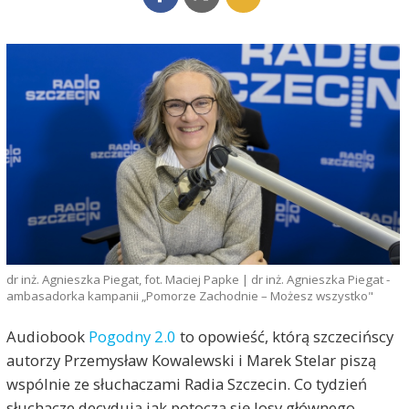
dr inż. Agnieszka Piegat, fot. Maciej Papke | dr inż. Agnieszka Piegat -
ambasadorka kampanii „Pomorze Zachodnie – Możesz wszystko"
Audiobook
Pogodny 2.0
to opowieść, którą szczecińscy
autorzy Przemysław Kowalewski i Marek Stelar piszą
wspólnie ze słuchaczami Radia Szczecin. Co tydzień
słuchacze decydują jak potoczą się losy głównego