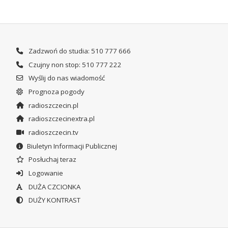
Zadzwoń do studia: 510 777 666
Czujny non stop: 510 777 222
Wyślij do nas wiadomość
Prognoza pogody
radioszczecin.pl
radioszczecinextra.pl
radioszczecin.tv
Biuletyn Informacji Publicznej
Posłuchaj teraz
Logowanie
DUŻA CZCIONKA
DUŻY KONTRAST