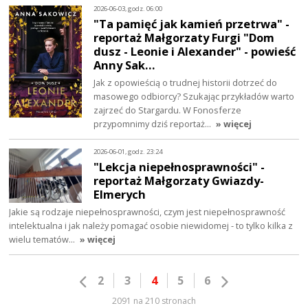
2026-06-03, godz. 06:00
"Ta pamięć jak kamień przetrwa" -
reportaż Małgorzaty Furgi "Dom
dusz - Leonie i Alexander" - powieść
Anny Sak…
Jak z opowieścią o trudnej historii dotrzeć do
masowego odbiorcy? Szukając przykładów warto
zajrzeć do Stargardu. W Fonosferze
przypomnimy dziś reportaż…
» więcej
2026-06-01, godz. 23:24
"Lekcja niepełnosprawności" -
reportaż Małgorzaty Gwiazdy-
Elmerych
Jakie są rodzaje niepełnosprawności, czym jest niepełnosprawność
intelektualna i jak należy pomagać osobie niewidomej - to tylko kilka z
wielu tematów…
» więcej
2
3
4
5
6
2091 na 210 stronach