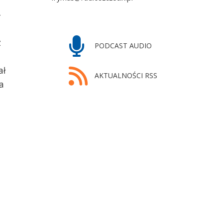
-
z
PODCAST AUDIO
ał
AKTUALNOŚCI RSS
a