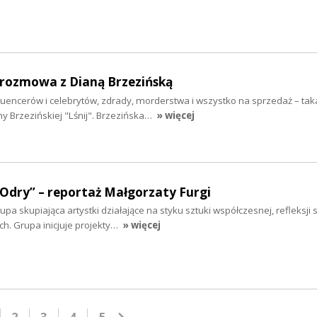
- rozmowa z Dianą Brzezińską
fluencerów i celebrytów, zdrady, morderstwa i wszystko na sprzedaż – taka
y Brzezińskiej "Lśnij". Brzezińska…
» więcej
 Odry” – reportaż Małgorzaty Furgi
a skupiająca artystki działające na styku sztuki współczesnej, refleksji s
. Grupa inicjuje projekty…
» więcej
2
3
4
5