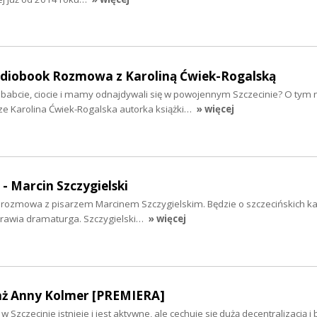
audiobook Rozmowa z Karoliną Ćwiek-Rogalską
ababcie, ciocie i mamy odnajdywali się w powojennym Szczecinie? O tym 
ze Karolina Ćwiek-Rogalska autorka książki…
» więcej
 - Marcin Szczygielski
iś rozmowa z pisarzem Marcinem Szczygielskim. Będzie o szczecińskich k
yprawia dramaturga. Szczygielski…
» więcej
aż Anny Kolmer [PREMIERA]
 Szczecinie istnieje i jest aktywne, ale cechuje się dużą decentralizacją i