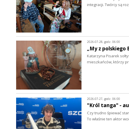
integracji. Twórcy są r
2026-07-28, godz. 06:00
„My z polskiego 
Katarzyna Pisarek sołty
mieszkańców, którzy p
2026-07-27, godz. 06:00
"Król tanga" - a
Czy trudno śpiewać star
To właśnie ten aktor wc