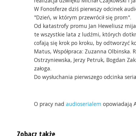
realizacja dźwięku Michał Czajkowski i J
W Fonosferze dziś pierwszy odcinek audi
"Dzień, w którym przewrócił się prom".
Od katastrofy promu Jan Heweliusz mija 
te wszystkie lata z ludźmi, których dotk
cofają się krok po kroku, by odtworzyć 
Matus, Współpraca: Zuzanna Olbinska. Ro
Ostrzyniewska, Jerzy Petruk, Bogdan Zak
załoga.
Do wysłuchania pierwszego odcinka seria
O pracy nad
audioserialem
opowiadają A
Zobacz także