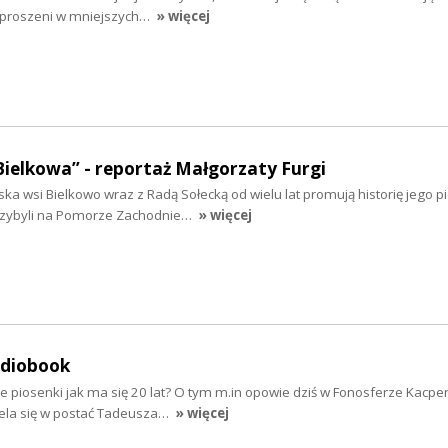
ozproszeni w mniejszych…
» więcej
Bielkowa” - reportaż Małgorzaty Furgi
ska wsi Bielkowo wraz z Radą Sołecką od wielu lat promują historię jego 
rzybyli na Pomorze Zachodnie…
» więcej
udiobook
e piosenki jak ma się 20 lat? O tym m.in opowie dziś w Fonosferze Kacpe
iela się w postać Tadeusza…
» więcej