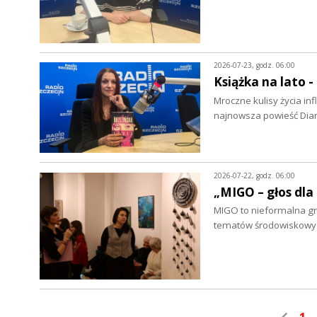
2026-07-23, godz. 06:00
Książka na lato 
Mroczne kulisy życia in
najnowsza powieść Dian
2026-07-22, godz. 06:00
„MIGO – głos dla
MIGO to nieformalna grup
tematów środowiskowych
1