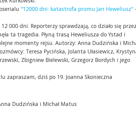
acek Kurkowski.
oserialu
"12000 dni: katastrofa promu Jan Heweliusz"
12 000 dni. Reporterzy sprawdzają, co działo się prze
nęła ta tragedia. Płyną trasą Heweliusza do Ystad i
kolejne momenty rejsu. Autorzy: Anna Dudzińska i Mich
zmówcy: Teresa Pycińska, Jolanta Ułasiewicz, Krystyn
rzewski, Zbigniew Bielewski, Grzegorz Bordych i jego
lu zapraszam, dziś po 19. Joanna Skonieczna
nna Dudzińska i Michał Matus