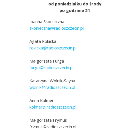
od poniedziałku do środy
po godzinie 21
Joanna Skonieczna
skonieczna@radioszczecin.pl
Agata Rokicka
rokicka@radioszczecin.pl
Małgorzata Furga
furga@radioszczecin.pl
Katarzyna Wolnik-Sayna
wolnik@radioszczecin.pl
Anna Kolmer
kolmer@radioszczecin.pl
Małgorzata Frymus
frymus@radioszczecin.pl