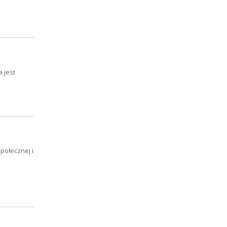
 jest
połecznej i