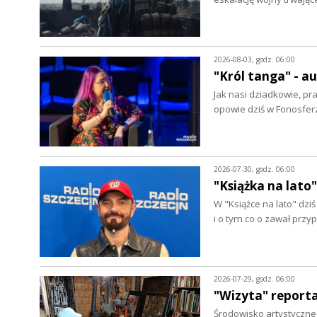
2026-08-03, godz. 06:00
"Król tanga" - 
Jak nasi dziadkowie, pr
opowie dziś w Fonosfer
2026-07-30, godz. 06:00
"Książka na lato"
W "Książce na lato" dz
i o tym co o zawał prz
2026-07-29, godz. 06:00
"Wizyta" report
Środowisko artystyczne w