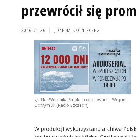
przewrócił się prom
2026-01-26
JOANNA SKONIECZNA
grafika Weronika Siupka, opracowanie: Wojciec
Ochrymiuk [Radio Szczecin]
W produkcji wykorzystano archiwa Polski