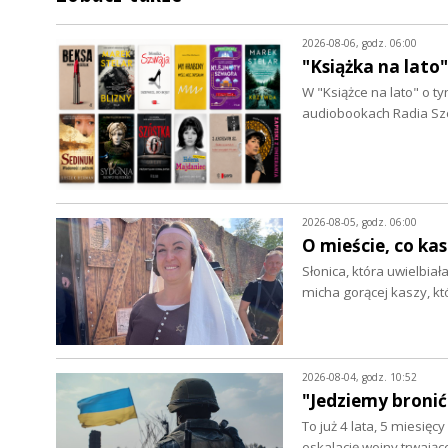
2026-08-06, godz. 06:00
"Książka na lato
W "Książce na lato" o 
audiobookach Radia Szc
2026-08-05, godz. 06:00
O mieście, co ka
Słonica, która uwielbia
micha gorącej kaszy, k
2026-08-04, godz. 10:52
"Jedziemy bronić
To już 4 lata, 5 miesięc
eskalację wojny trwając