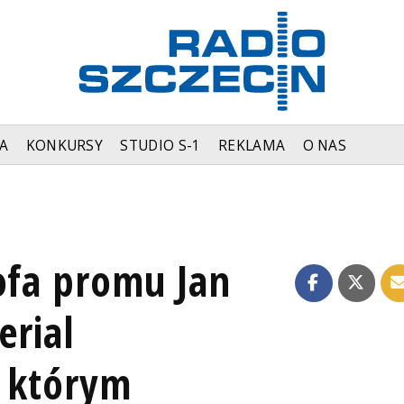
A
KONKURSY
STUDIO S-1
REKLAMA
O NAS
ofa promu Jan
erial
w którym