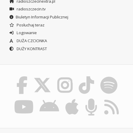
radioszczecinextra.pl
radioszczecin.tv
Biuletyn Informacji Publicznej
Posłuchaj teraz
Logowanie
DUŻA CZCIONKA
DUŻY KONTRAST