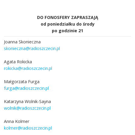
DO FONOSFERY ZAPRASZAJĄ
od poniedziałku do środy
po godzinie 21
Joanna Skonieczna
skonieczna@radioszczecin.pl
Agata Rokicka
rokicka@radioszczecin.pl
Małgorzata Furga
furga@radioszczecin.pl
Katarzyna Wolnik-Sayna
wolnik@radioszczecin.pl
Anna Kolmer
kolmer@radioszczecin.pl