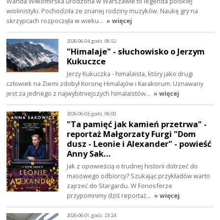
Wanda Wiłkomirska urodzona w Warszawie to legenda polskiej
wiolinistyki. Pochodziła ze znanej rodziny muzyków. Naukę gry na
skrzypcach rozpoczęła w wieku…
» więcej
2026-06-04, godz. 08:52
"Himalaje" - słuchowisko o Jerzym
Kukuczce
Jerzy Kukuczka - himalaista, który jako drugi
człowiek na Ziemi zdobył Koronę Himalajów i Karakorum. Uznawany
jest za jednego z najwybitniejszych himalaistów…
» więcej
2026-06-03, godz. 06:00
"Ta pamięć jak kamień przetrwa" -
reportaż Małgorzaty Furgi "Dom
dusz - Leonie i Alexander" - powieść
Anny Sak…
Jak z opowieścią o trudnej historii dotrzeć do
masowego odbiorcy? Szukając przykładów warto
zajrzeć do Stargardu. W Fonosferze
przypomnimy dziś reportaż…
» więcej
2026-06-01, godz. 23:24