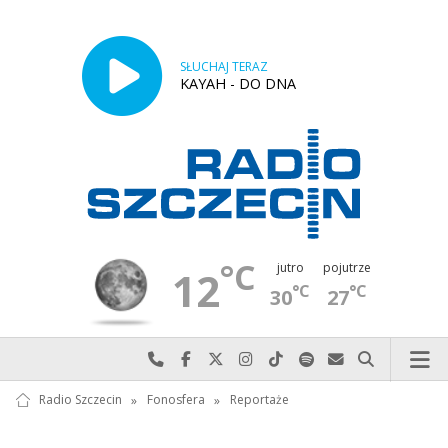
SŁUCHAJ TERAZ
KAYAH - DO DNA
°C
jutro
pojutrze
12
°C
°C
30
27
Najlepiej po prostu do nas zadzwoń
Odwiedź nas na Facebook-u
Odwiedź nas na X
Odwiedź nas na Instagram-ie
Odwiedź nas na TikTok-u
Szukaj nas na Spotify
Wyślij do nas w
Szukaj
Radio Szczecin
»
Fonosfera
»
Reportaże