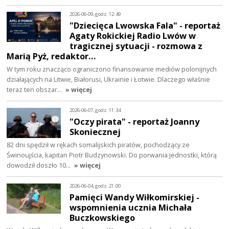
2026-06-09, godz. 12:49
"Dziecięca Lwowska Fala" - reportaż
Agaty Rokickiej Radio Lwów w
tragicznej sytuacji - rozmowa z
Marią Pyż, redaktor…
W tym roku znacząco ograniczono finansowanie mediów polonijnych
działających na Litwie, Białorusi, Ukrainie i Łotwie. Dlaczego właśnie
teraz ten obszar…
» więcej
2026-06-07, godz. 11:34
"Oczy pirata" - reportaż Joanny
Skoniecznej
82 dni spędził w rękach somalijskich piratów, pochodzący ze
Świnoujścia, kapitan Piotr Budzynowski. Do porwania jednostki, którą
dowodził doszło 10…
» więcej
2026-06-04, godz. 21:00
Pamięci Wandy Wiłkomirskiej -
wspomnienia ucznia Michała
Buczkowskiego