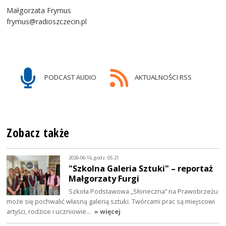
Małgorzata Frymus
frymus@radioszczecin.pl
PODCAST AUDIO
AKTUALNOŚCI RSS
Zobacz także
2026-06-16, godz. 05:21
"Szkolna Galeria Sztuki" – reportaż
Małgorzaty Furgi
Szkoła Podstawowa „Słoneczna” na Prawobrzeżu
może się pochwalić własną galerią sztuki. Twórcami prac są miejscowi
artyści, rodzice i uczniowie…
» więcej