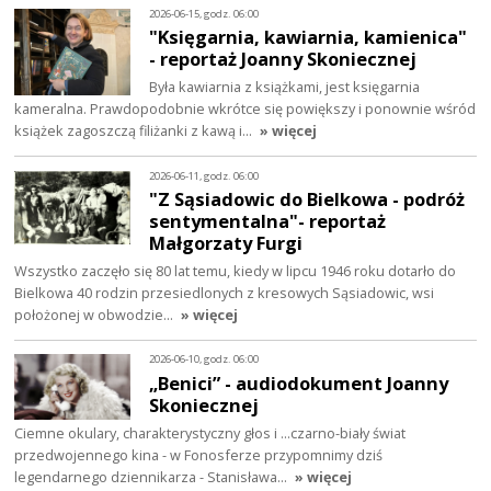
2026-06-15, godz. 06:00
"Księgarnia, kawiarnia, kamienica"
- reportaż Joanny Skoniecznej
Była kawiarnia z książkami, jest księgarnia
kameralna. Prawdopodobnie wkrótce się powiększy i ponownie wśród
książek zagoszczą filiżanki z kawą i…
» więcej
2026-06-11, godz. 06:00
"Z Sąsiadowic do Bielkowa - podróż
sentymentalna"- reportaż
Małgorzaty Furgi
Wszystko zaczęło się 80 lat temu, kiedy w lipcu 1946 roku dotarło do
Bielkowa 40 rodzin przesiedlonych z kresowych Sąsiadowic, wsi
położonej w obwodzie…
» więcej
2026-06-10, godz. 06:00
„Benici” - audiodokument Joanny
Skoniecznej
Ciemne okulary, charakterystyczny głos i ...czarno-biały świat
przedwojennego kina - w Fonosferze przypomnimy dziś
legendarnego dziennikarza - Stanisława…
» więcej