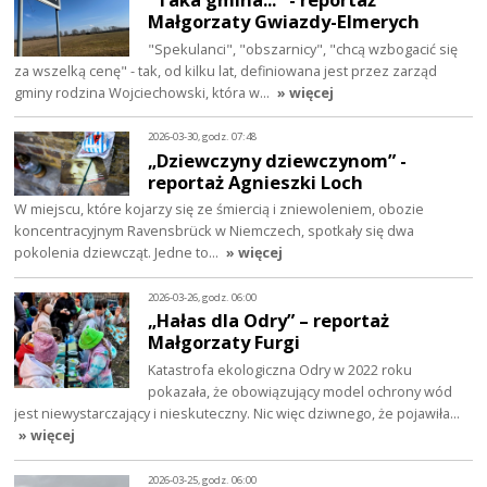
Małgorzaty Gwiazdy-Elmerych
"Spekulanci", "obszarnicy", "chcą wzbogacić się
za wszelką cenę" - tak, od kilku lat, definiowana jest przez zarząd
gminy rodzina Wojciechowski, która w…
» więcej
2026-03-30, godz. 07:48
„Dziewczyny dziewczynom” -
reportaż Agnieszki Loch
W miejscu, które kojarzy się ze śmiercią i zniewoleniem, obozie
koncentracyjnym Ravensbrück w Niemczech, spotkały się dwa
pokolenia dziewcząt. Jedne to…
» więcej
2026-03-26, godz. 06:00
„Hałas dla Odry” – reportaż
Małgorzaty Furgi
Katastrofa ekologiczna Odry w 2022 roku
pokazała, że obowiązujący model ochrony wód
jest niewystarczający i nieskuteczny. Nic więc dziwnego, że pojawiła…
» więcej
2026-03-25, godz. 06:00