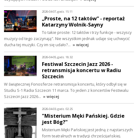
2026-04-07, godz. 15:11
„Proste, na 12 taktów” - reportaż
Katarzyny Wolnik-Sayny
To takie proste: 12 taktów i trzy funkcje - wszyscy
muzycy od tego zaczynają". Nie wszystkim jednak udaje się uchwycić
ducha tej muzyki. Czy im się udało?…
» więcej
2026-04-05, godz. 18:32
Festiwal Szczecin Jazz 2026 -
retransmisja koncertu w Radiu
Szczecin
W świątecznej Fonosferze retransmisja koncertu, który odbył się w
Studiu S-1 Radia Szczecin 11 marca. To jeden z koncertów Festiwalu
Szczecin Jazz 2026…
» więcej
2026-04-03, godz. 02:25
"Misterium Męki Pańskiej. Gdzie
jest Bóg?"
Misterium Męki Pańskiej jest jedną z najstarszych
form teatralnych w tradycji chrześcijańskiej.