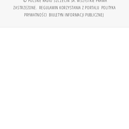
© POLSKIE RADIO SZCZECIN SA. WSZYSTKIE PRAWA
ZASTRZEŻONE.
REGULAMIN KORZYSTANIA Z PORTALU
POLITYKA
PRYWATNOŚCI
BIULETYN INFORMACJI PUBLICZNEJ