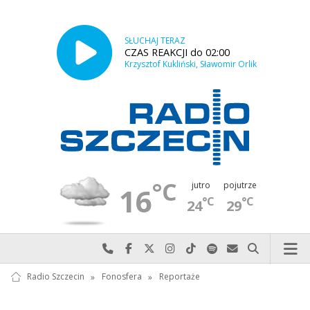
SŁUCHAJ TERAZ
CZAS REAKCJI do 02:00
Krzysztof Kukliński, Sławomir Orlik
°C
jutro
pojutrze
16
°C
°C
24
29
Najlepiej po prostu do nas zadzwoń
Odwiedź nas na Facebook-u
Odwiedź nas na X
Odwiedź nas na Instagram-ie
Odwiedź nas na TikTok-u
Szukaj nas na Spotify
Wyślij do nas w
Szukaj
Radio Szczecin
»
Fonosfera
»
Reportaże