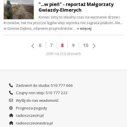
"...w pień" - reportaż Małgorzaty
Gwiazdy-Elmerych
Koniec zimy to idealny czas na wycinanie drzew i
krzewów, nie ma jeszcze lęgów więc wycinka nie zagraża ptakom. Ale...
w Gminie Dębno, zdaniem przyrodników…
» więcej
6
7
8
9
10
2091 na 210 stronach
Zadzwoń do studia: 510 777 666
Czujny non stop: 510 777 222
Wyślij do nas wiadomość
Prognoza pogody
radioszczecin.pl
radioszczecinextra.pl