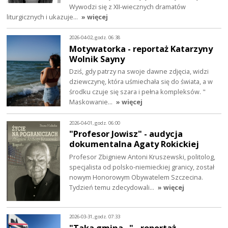
Wywodzi się z XII-wiecznych dramatów
liturgicznych i ukazuje…
» więcej
2026-04-02, godz. 06:38
Motywatorka - reportaż Katarzyny
Wolnik Sayny
Dziś, gdy patrzy na swoje dawne zdjęcia, widzi
dziewczynę, która uśmiechała się do świata, a w
środku czuje się szara i pełna kompleksów. "
Maskowanie…
» więcej
2026-04-01, godz. 06:00
"Profesor Jowisz" - audycja
dokumentalna Agaty Rokickiej
Profesor Zbigniew Antoni Kruszewski, politolog,
specjalista od polsko-niemieckiej granicy, został
nowym Honorowym Obywatelem Szczecina.
Tydzień temu zdecydowali…
» więcej
2026-03-31, godz. 07:33
"Taka gmina..." - reportaż