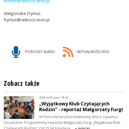
kolmer@radioszczecin.pl
Małgorzata Frymus
frymus@radioszczecin.pl
PODCAST AUDIO
AKTUALNOŚCI RSS
Zobacz także
2026-04-08, godz. 08:43
„Wyjątkowy Klub Czytających
Rodzin” - reportaż Małgorzaty Furgi
W Fonosferze porozmawiamy dziś o czytaniu i
Szczecinie. Przypomnimy reportaż Małgorzaty Furgi „Wyjątkowy Klub
Czytających Rodzin”. Od 25 lat Fundacja…
» więcej