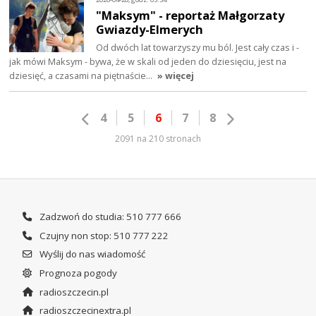
"Maksym" - reportaż Małgorzaty
Gwiazdy-Elmerych
Od dwóch lat towarzyszy mu ból. Jest cały czas i -
jak mówi Maksym - bywa, że w skali od jeden do dziesięciu, jest na
dziesięć, a czasami na piętnaście…
» więcej
4
5
6
7
8
2091 na 210 stronach
Zadzwoń do studia: 510 777 666
Czujny non stop: 510 777 222
Wyślij do nas wiadomość
Prognoza pogody
radioszczecin.pl
radioszczecinextra.pl