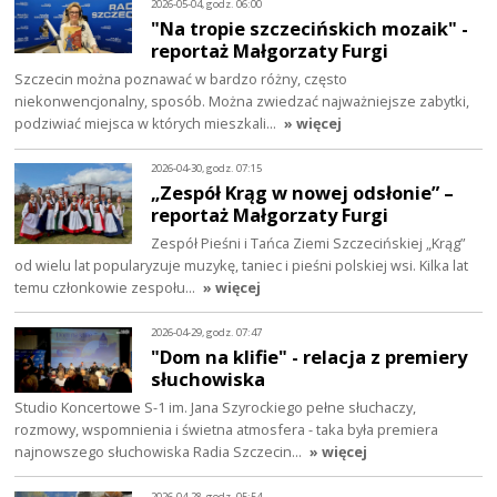
2026-05-04, godz. 06:00
"Na tropie szczecińskich mozaik" -
reportaż Małgorzaty Furgi
Szczecin można poznawać w bardzo różny, często
niekonwencjonalny, sposób. Można zwiedzać najważniejsze zabytki,
podziwiać miejsca w których mieszkali…
» więcej
2026-04-30, godz. 07:15
„Zespół Krąg w nowej odsłonie” –
reportaż Małgorzaty Furgi
Zespół Pieśni i Tańca Ziemi Szczecińskiej „Krąg”
od wielu lat popularyzuje muzykę, taniec i pieśni polskiej wsi. Kilka lat
temu członkowie zespołu…
» więcej
2026-04-29, godz. 07:47
"Dom na klifie" - relacja z premiery
słuchowiska
Studio Koncertowe S-1 im. Jana Szyrockiego pełne słuchaczy,
rozmowy, wspomnienia i świetna atmosfera - taka była premiera
najnowszego słuchowiska Radia Szczecin…
» więcej
2026-04-28, godz. 05:54