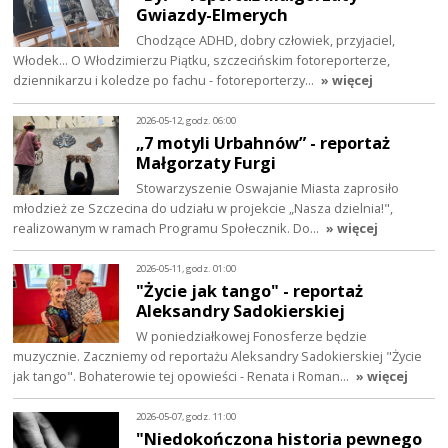
Gwiazdy-Elmerych
Chodzące ADHD, dobry człowiek, przyjaciel,
Włodek... O Włodzimierzu Piątku, szczecińskim fotoreporterze,
dziennikarzu i koledze po fachu - fotoreporterzy…
» więcej
2026-05-12, godz. 06:00
„7 motyli Urbahnów” - reportaż
Małgorzaty Furgi
Stowarzyszenie Oswajanie Miasta zaprosiło
młodzież ze Szczecina do udziału w projekcie „Nasza dzielnia!",
realizowanym w ramach Programu Społecznik. Do…
» więcej
2026-05-11, godz. 01:00
"Życie jak tango" - reportaż
Aleksandry Sadokierskiej
W poniedziałkowej Fonosferze będzie
muzycznie. Zaczniemy od reportażu Aleksandry Sadokierskiej "Życie
jak tango". Bohaterowie tej opowieści - Renata i Roman…
» więcej
2026-05-07, godz. 11:00
"Niedokończona historia pewnego