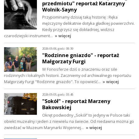
przedmiotu" reportaż Katarzyny
Wolnik-Sayny
Przypominamy dzisiaj taką historię : Ręka
mężczyzny delikatnie dotyka gładkiej powierzchni.
Kiedy przyjrzysz się dokładniej, widzisz
czarodziejski instrument…
» więcej
2026-05-06, godz. 08:39
"Rodzinne gniazdo" - reportaż
Małgorzaty Furgi
W Fonosferze dziś o znaczeniu oraz sile
rodzinnych i lokalnych historii. Zaczniemy od archiwalnego reportażu
Małgorzaty Furgi "Rodzinne gniazdo". To opowieść…
» więcej
2026-05-05, godz. 05:48
"Sokół" - reportaż Marzeny
Bakowskiej
Okręt podwodny „Sokół” to jedyny w Polsce taki
obiekt muzealny i jeden z niewielu na świecie. Od niedawna można go
zwiedzać w Muzeum Marynarki Wojennej…
» więcej