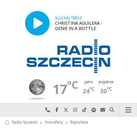
SŁUCHAJ TERAZ
CHRISTINA AGUILERA -
GENIE IN A BOTTLE
°C
jutro
pojutrze
17
°C
°C
24
30
Najlepiej po prostu do nas zadzwoń
Odwiedź nas na Facebook-u
Odwiedź nas na X
Odwiedź nas na Instagram-ie
Odwiedź nas na TikTok-u
Szukaj nas na Spotify
Wyślij do nas w
Szukaj
Radio Szczecin
»
Fonosfera
»
Reportaże