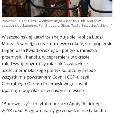
Popiersie Eugeniusza Kwiatkowskiego w Kaplicy Ludzi Morza w
szczecińskiej katedrze. Fot. Grzegorz Gibas [Radio Szczecin/Archiwum]
W szczecińskiej katedrze znajduje się Kaplica Ludzi
Morza. A w niej, na marmurowym cokole, stoi popiersie
Eugeniusza Kwiatkowskiego - polityka, ministra
przemysłu i handlu, wicepremiera w okresie
międzywojennym. Czy miał jakiś związek ze
Szczecinem? Dlaczego polityk kojarzony przede
wszystkim z powstaniem Gdyni i COP-u czyli
Centralnego Okręgu Przemysłowego został
upamiętniony właśnie w naszym mieście?
"Budowniczy" - to tytuł reportażu Agaty Rokickiej z
2018 roku. Przypominamy go w hołdzie nie tylko dla