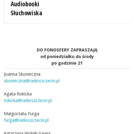
Audiobooki
Słuchowiska
DO FONOSFERY ZAPRASZAJĄ
od poniedziałku do środy
po godzinie 21
Joanna Skonieczna
skonieczna@radioszczecin.pl
Agata Rokicka
rokicka@radioszczecin.pl
Małgorzata Furga
furga@radioszczecin.pl
Katarzyna Wolnik-Sayna