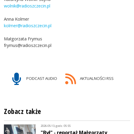
wolnik@radioszczecin.pl
Anna Kolmer
kolmer@radioszczecin.pl
Małgorzata Frymus
frymus@radioszczecin.pl
PODCAST AUDIO
AKTUALNOŚCI RSS
Zobacz także
2026-05-13, godz. 05:55
"Był" - reportaż Małgorzaty