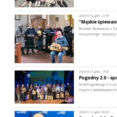
2026-03-16, godz. 22:40
"Męskie śpiewani
Bractwo Śpiewacze z Ta
muzycznego - wszyscy 
2026-03-13, godz. 14:30
Pogodny 2.0 - sp
Finał Pogodnego 2.0 za 
innymi z detektywem 
2026-03-12, godz. 06:00