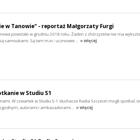
e w Tanowie" - reportaż Małgorzaty Furgi
nowa powstało w grudniu 2018 roku. Żaden z chórzystów nie ma wykszta
są samoukami. Są tam m.in.: uczniowie…
» więcej
otkanie w Studiu S1
nami. W czwartek w Studiu S-1 słuchacze Radia Szczecin mogli spotkać s
Pogodnym, autorami i ambasadorami…
» więcej