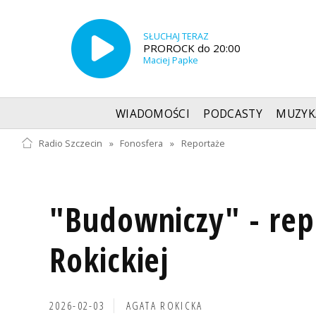
SŁUCHAJ TERAZ
PROROCK do 20:00
Maciej Papke
WIADOMOŚCI
PODCASTY
MUZYK
Radio Szczecin
»
Fonosfera
»
Reportaże
"Budowniczy" - rep
Rokickiej
2026-02-03
AGATA ROKICKA