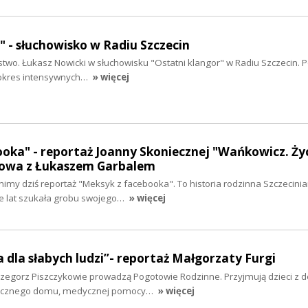
" - słuchowisko w Radiu Szczecin
stwo. Łukasz Nowicki w słuchowisku "Ostatni klangor" w Radiu Szczecin. P
 okres intensywnych…
» więcej
oka" - reportaż Joanny Skoniecznej "Wańkowicz. Ży
mowa z Łukaszem Garbalem
my dziś reportaż "Meksyk z facebooka". To historia rodzinna Szczecinia
le lat szukała grobu swojego…
» więcej
a dla słabych ludzi”- reportaż Małgorzaty Furgi
rzegorz Piszczykowie prowadzą Pogotowie Rodzinne. Przyjmują dzieci z d
piecznego domu, medycznej pomocy…
» więcej