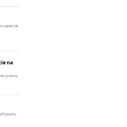
oczątek lat
cie na
nki Joanny
eficytami,