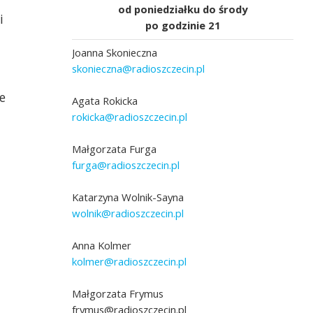
od poniedziałku do środy
i
po godzinie 21
Joanna Skonieczna
skonieczna@radioszczecin.pl
e
Agata Rokicka
rokicka@radioszczecin.pl
Małgorzata Furga
furga@radioszczecin.pl
Katarzyna Wolnik-Sayna
wolnik@radioszczecin.pl
Anna Kolmer
kolmer@radioszczecin.pl
Małgorzata Frymus
frymus@radioszczecin.pl