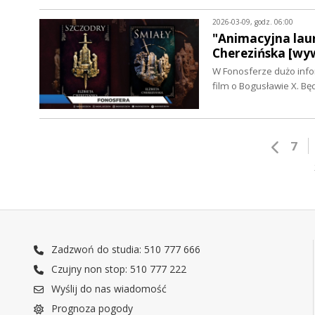
2026-03-09, godz. 06:00
"Animacyjna laur
Cherezińska [wy
W Fonosferze dużo info
film o Bogusławie X. Bę
7
Zadzwoń do studia: 510 777 666
Czujny non stop: 510 777 222
Wyślij do nas wiadomość
Prognoza pogody