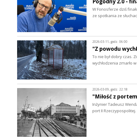
Pogodny 2.0 - fin
W Fonosferze dziś fina
ze spotkania ze słucha
2026-03-11, godz. 06:00
"Z powodu wychł
To nie był dobry czas.
wychłodzenia zmarło w 
2026-03-09, godz. 22:18
"Miłość z portem
Inżynier Tadeusz Wenda 
port II Rzeczypospolit