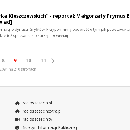
ka Kleszczewskich" - reportaż Małgorzaty Frymus E
wiad]
rmacji o dynastii Gryfitów. Przypomnimy opowieść o tym jak powstawał
dzie też spotkanie z pisarką…
» więcej
8
9
10
11
2091 na 210 stronach
radioszczecin.pl
radioszczecinextra.pl
radioszczecin.tv
Biuletyn Informacji Publicznej