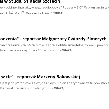
ał w Studiu S1 Radia Szczecin
łowy odcinek interaktywnego audiobooka "Pogodny 2.0". W programie tak
czami, które o 17 rozpocznie się…
» więcej
odzenia" - reportaż Małgorzaty Gwiazdy-Elmerych
 Zima przełomu 2025/2026 roku zebrała obfite śmiertelne żniwo. Z powod
tym czasie w całej Polsce 51 osób-od…
» więcej
 w tle" - reportaż Marzeny Bakowskiej
jest jednym z ojców założycieli Gdyni. To on zdecydował, że tu powstani
ej. Kierował pracami budowlanymi…
» więcej