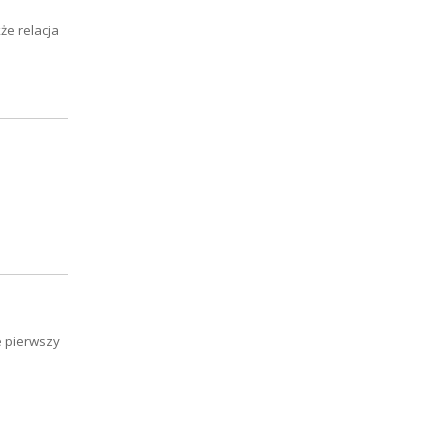
że relacja
u
e pierwszy