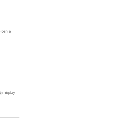
łcenia
ię między