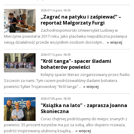
2026-07-14, godz. 06:00
„Zagrać na patyku i zaśpiewać” –
reportaż Małgorzaty Furgi
Zachodniopomorski Uniwersytet Ludowy w
Mierzynie powstał w 2017 roku. Jako placówka niepubliczna poświęca
swoją działalność przede wszystkim osobom dorosłym…
» więcej
2026-07-13, godz. 06:00
"Król tanga"- spacer śladami
bohaterów powieści
Kolejny spacer literaci zorganizowany przez Radio
Szczecin za nami. Tym razem podróżowaliśmy śladami bohatera
powieści Sylwii Trojanowskiej "Król tanga"…
» więcej
2026-07-09, godz. 06:00
"Książka na lato" - zaprasza Joanna
Skonieczna
Coraz chętniej podróżujemy do miejsc znanych z
powieści. 55 procent turystów ma już za sobą, albo dopiero rozważa,
podróż inspirowaną ulubioną książką…
» więcej