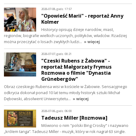
2026-07-08, godz. 17:57
"Opowieść Marii" - reportaż Anny
Kolmer
Historycy opisują dzieje narodów, miast,
regionów, biografie wielkich uczonych, polityków, władców. Rzadziej
można przeczytać o losach zwykłych ludzi…
» więcej
2026-07-07, godz. 00:21
"Czeski Rubens z Żabowa" -
reportaż Małgorzaty Frymus
Rozmowa o filmie "Dynastia
Grünebergów"
Obraz czeskiego Rubensa wisi w kościele w Żabowie. Sensacyjnego
odkrycia dokonał ponad 10 lat temu młody historyk sztuki Michał
Dębowski, absolwent Uniwersytetu…
» więcej
2026-07-06, godz. 06:00
Tadeusz Miller [Rozmowa]
Mówiono o nim "polski Bing Crosby" i nazywano
„królem tanga”. Tadeusz Miller - muzyk, który w rok nagrał 63 single.