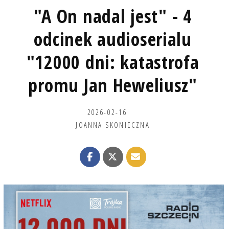
"A On nadal jest" - 4
odcinek audioserialu
"12000 dni: katastrofa
promu Jan Heweliusz"
2026-02-16
JOANNA SKONIECZNA