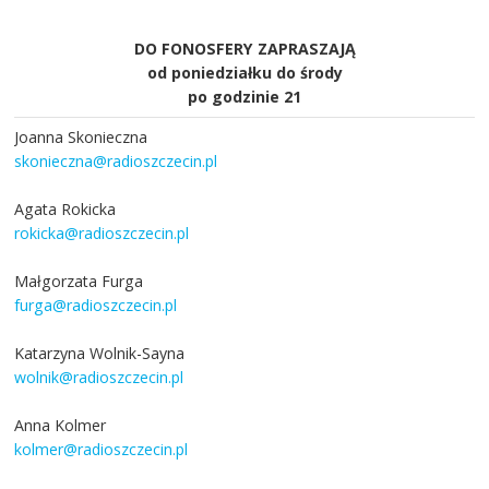
DO FONOSFERY ZAPRASZAJĄ
od poniedziałku do środy
po godzinie 21
Joanna Skonieczna
skonieczna@radioszczecin.pl
Agata Rokicka
rokicka@radioszczecin.pl
Małgorzata Furga
furga@radioszczecin.pl
Katarzyna Wolnik-Sayna
wolnik@radioszczecin.pl
Anna Kolmer
kolmer@radioszczecin.pl