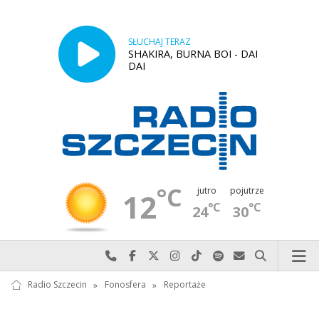
SŁUCHAJ TERAZ
SHAKIRA, BURNA BOI - DAI
DAI
°C
jutro
pojutrze
12
°C
°C
24
30
Najlepiej po prostu do nas zadzwoń
Odwiedź nas na Facebook-u
Odwiedź nas na X
Odwiedź nas na Instagram-ie
Odwiedź nas na TikTok-u
Szukaj nas na Spotify
Wyślij do nas w
Szukaj
Radio Szczecin
»
Fonosfera
»
Reportaże