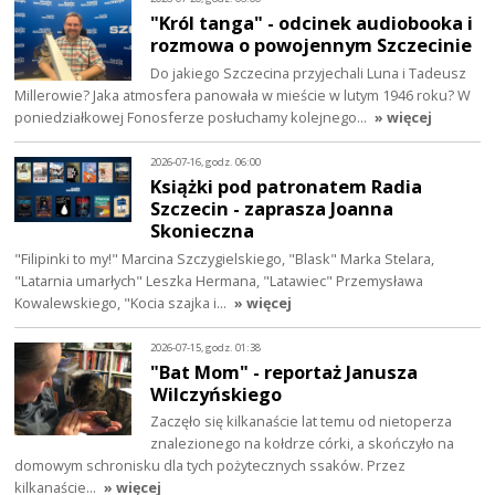
"Król tanga" - odcinek audiobooka i
rozmowa o powojennym Szczecinie
Do jakiego Szczecina przyjechali Luna i Tadeusz
Millerowie? Jaka atmosfera panowała w mieście w lutym 1946 roku? W
poniedziałkowej Fonosferze posłuchamy kolejnego…
» więcej
2026-07-16, godz. 06:00
Książki pod patronatem Radia
Szczecin - zaprasza Joanna
Skonieczna
"Filipinki to my!" Marcina Szczygielskiego, "Blask" Marka Stelara,
"Latarnia umarłych" Leszka Hermana, "Latawiec" Przemysława
Kowalewskiego, "Kocia szajka i…
» więcej
2026-07-15, godz. 01:38
"Bat Mom" - reportaż Janusza
Wilczyńskiego
Zaczęło się kilkanaście lat temu od nietoperza
znalezionego na kołdrze córki, a skończyło na
domowym schronisku dla tych pożytecznych ssaków. Przez
kilkanaście…
» więcej