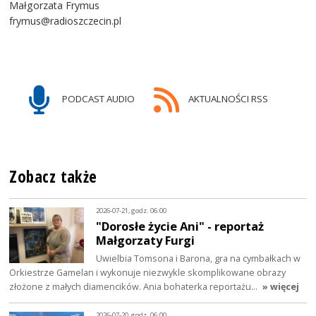
Małgorzata Frymus
frymus@radioszczecin.pl
PODCAST AUDIO
AKTUALNOŚCI RSS
Zobacz także
2026-07-21, godz. 06:00
"Dorosłe życie Ani" - reportaż
Małgorzaty Furgi
Uwielbia Tomsona i Barona, gra na cymbałkach w
Orkiestrze Gamelan i wykonuje niezwykle skomplikowane obrazy
złożone z małych diamencików. Ania bohaterka reportażu…
» więcej
2026-07-20, godz. 06:00