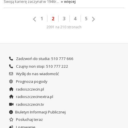
Swoją karierę zaczynał w 1946r…
» więcej
1
2
3
4
5
2091 na 210 stronach
Zadzwoń do studia: 510 777 666
Czujny non stop: 510 777 222
Wyślij do nas wiadomość
Prognoza pogody
radioszczecin.pl
radioszczecinextra.pl
radioszczecin.tv
Biuletyn Informacji Publicznej
Posłuchaj teraz
Logowanie