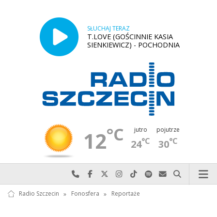
SŁUCHAJ TERAZ
T.LOVE (GOŚCINNIE KASIA
SIENKIEWICZ) - POCHODNIA
°C
jutro
pojutrze
12
°C
°C
24
30
Najlepiej po prostu do nas zadzwoń
Odwiedź nas na Facebook-u
Odwiedź nas na X
Odwiedź nas na Instagram-ie
Odwiedź nas na TikTok-u
Szukaj nas na Spotify
Wyślij do nas w
Szukaj
Radio Szczecin
»
Fonosfera
»
Reportaże