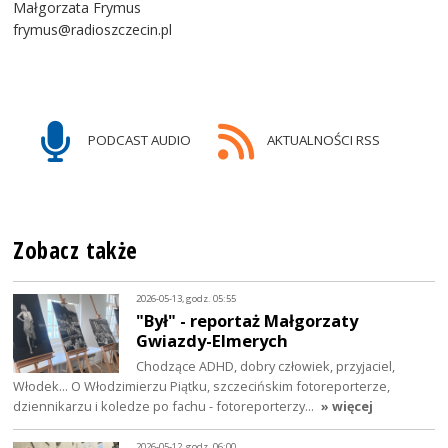
Małgorzata Frymus
frymus@radioszczecin.pl
PODCAST AUDIO
AKTUALNOŚCI RSS
Zobacz także
2026-05-13, godz. 05:55
"Był" - reportaż Małgorzaty
Gwiazdy-Elmerych
Chodzące ADHD, dobry człowiek, przyjaciel,
Włodek... O Włodzimierzu Piątku, szczecińskim fotoreporterze,
dziennikarzu i koledze po fachu - fotoreporterzy…
» więcej
2026-05-12, godz. 06:00