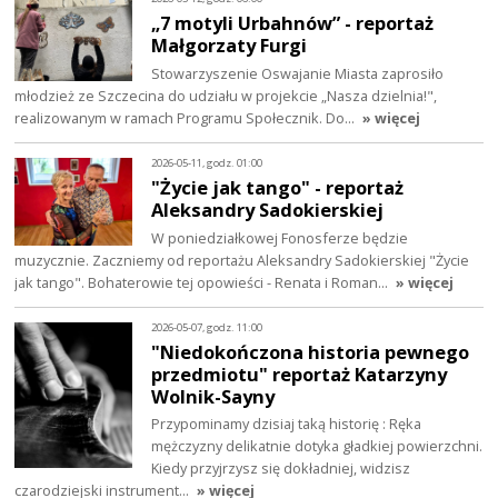
„7 motyli Urbahnów” - reportaż
Małgorzaty Furgi
Stowarzyszenie Oswajanie Miasta zaprosiło
młodzież ze Szczecina do udziału w projekcie „Nasza dzielnia!",
realizowanym w ramach Programu Społecznik. Do…
» więcej
2026-05-11, godz. 01:00
"Życie jak tango" - reportaż
Aleksandry Sadokierskiej
W poniedziałkowej Fonosferze będzie
muzycznie. Zaczniemy od reportażu Aleksandry Sadokierskiej "Życie
jak tango". Bohaterowie tej opowieści - Renata i Roman…
» więcej
2026-05-07, godz. 11:00
"Niedokończona historia pewnego
przedmiotu" reportaż Katarzyny
Wolnik-Sayny
Przypominamy dzisiaj taką historię : Ręka
mężczyzny delikatnie dotyka gładkiej powierzchni.
Kiedy przyjrzysz się dokładniej, widzisz
czarodziejski instrument…
» więcej