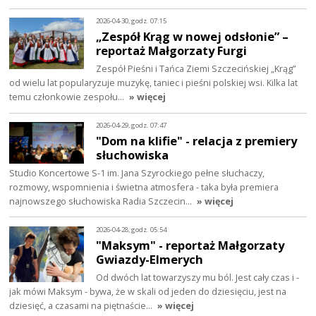
2026-04-30, godz. 07:15
„Zespół Krąg w nowej odsłonie” –
reportaż Małgorzaty Furgi
Zespół Pieśni i Tańca Ziemi Szczecińskiej „Krąg”
od wielu lat popularyzuje muzykę, taniec i pieśni polskiej wsi. Kilka lat
temu członkowie zespołu…
» więcej
2026-04-29, godz. 07:47
"Dom na klifie" - relacja z premiery
słuchowiska
Studio Koncertowe S-1 im. Jana Szyrockiego pełne słuchaczy,
rozmowy, wspomnienia i świetna atmosfera - taka była premiera
najnowszego słuchowiska Radia Szczecin…
» więcej
2026-04-28, godz. 05:54
"Maksym" - reportaż Małgorzaty
Gwiazdy-Elmerych
Od dwóch lat towarzyszy mu ból. Jest cały czas i -
jak mówi Maksym - bywa, że w skali od jeden do dziesięciu, jest na
dziesięć, a czasami na piętnaście…
» więcej