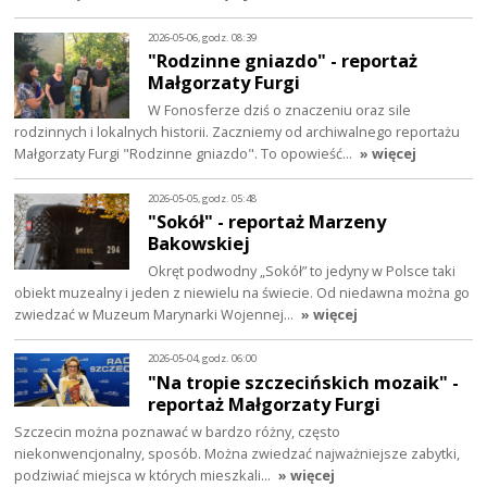
2026-05-06, godz. 08:39
"Rodzinne gniazdo" - reportaż
Małgorzaty Furgi
W Fonosferze dziś o znaczeniu oraz sile
rodzinnych i lokalnych historii. Zaczniemy od archiwalnego reportażu
Małgorzaty Furgi "Rodzinne gniazdo". To opowieść…
» więcej
2026-05-05, godz. 05:48
"Sokół" - reportaż Marzeny
Bakowskiej
Okręt podwodny „Sokół” to jedyny w Polsce taki
obiekt muzealny i jeden z niewielu na świecie. Od niedawna można go
zwiedzać w Muzeum Marynarki Wojennej…
» więcej
2026-05-04, godz. 06:00
"Na tropie szczecińskich mozaik" -
reportaż Małgorzaty Furgi
Szczecin można poznawać w bardzo różny, często
niekonwencjonalny, sposób. Można zwiedzać najważniejsze zabytki,
podziwiać miejsca w których mieszkali…
» więcej