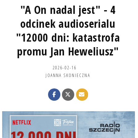
"A On nadal jest" - 4
odcinek audioserialu
"12000 dni: katastrofa
promu Jan Heweliusz"
2026-02-16
JOANNA SKONIECZNA