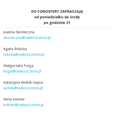
DO FONOSFERY ZAPRASZAJĄ
od poniedziałku do środy
po godzinie 21
Joanna Skonieczna
skonieczna@radioszczecin.pl
Agata Rokicka
rokicka@radioszczecin.pl
Małgorzata Furga
furga@radioszczecin.pl
Katarzyna Wolnik-Sayna
wolnik@radioszczecin.pl
Anna Kolmer
kolmer@radioszczecin.pl