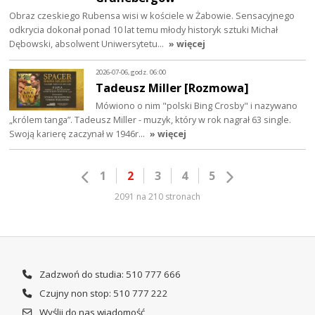
Obraz czeskiego Rubensa wisi w kościele w Żabowie. Sensacyjnego
odkrycia dokonał ponad 10 lat temu młody historyk sztuki Michał
Dębowski, absolwent Uniwersytetu…
» więcej
2026-07-06, godz. 06:00
Tadeusz Miller [Rozmowa]
Mówiono o nim "polski Bing Crosby" i nazywano
„królem tanga”. Tadeusz Miller - muzyk, który w rok nagrał 63 single.
Swoją karierę zaczynał w 1946r…
» więcej
1
2
3
4
5
2091 na 210 stronach
Zadzwoń do studia: 510 777 666
Czujny non stop: 510 777 222
Wyślij do nas wiadomość