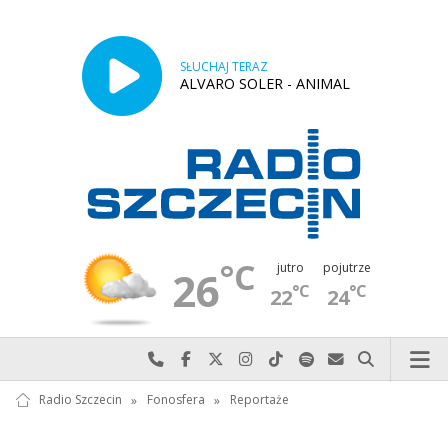
SŁUCHAJ TERAZ
ALVARO SOLER - ANIMAL
°C
jutro
pojutrze
26
°C
°C
22
24
Najlepiej po prostu do nas zadzwoń
Odwiedź nas na Facebook-u
Odwiedź nas na X
Odwiedź nas na Instagram-ie
Odwiedź nas na TikTok-u
Szukaj nas na Spotify
Wyślij do nas w
Szukaj
Radio Szczecin
»
Fonosfera
»
Reportaże