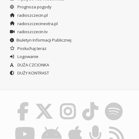
Prognoza pogody
radioszczecin.pl
radioszczecinextra.pl
radioszczecin.tv
Biuletyn Informacji Publicznej
Posłuchaj teraz
Logowanie
DUŻA CZCIONKA
DUŻY KONTRAST