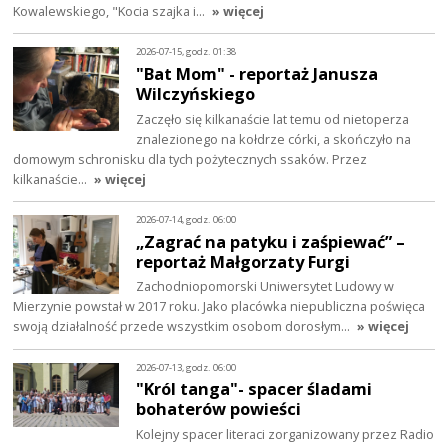
Kowalewskiego, "Kocia szajka i…
» więcej
2026-07-15, godz. 01:38
"Bat Mom" - reportaż Janusza
Wilczyńskiego
Zaczęło się kilkanaście lat temu od nietoperza
znalezionego na kołdrze córki, a skończyło na
domowym schronisku dla tych pożytecznych ssaków. Przez
kilkanaście…
» więcej
2026-07-14, godz. 06:00
„Zagrać na patyku i zaśpiewać” –
reportaż Małgorzaty Furgi
Zachodniopomorski Uniwersytet Ludowy w
Mierzynie powstał w 2017 roku. Jako placówka niepubliczna poświęca
swoją działalność przede wszystkim osobom dorosłym…
» więcej
2026-07-13, godz. 06:00
"Król tanga"- spacer śladami
bohaterów powieści
Kolejny spacer literaci zorganizowany przez Radio