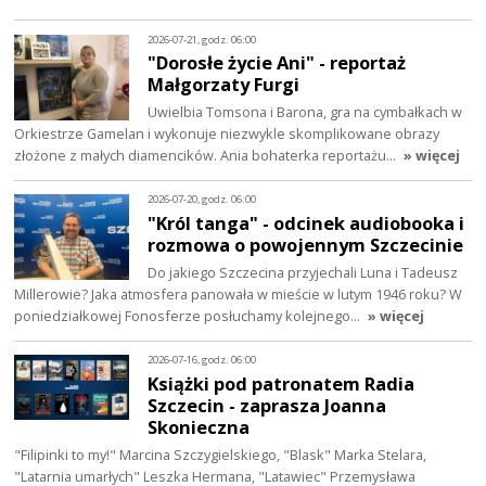
2026-07-21, godz. 06:00
"Dorosłe życie Ani" - reportaż
Małgorzaty Furgi
Uwielbia Tomsona i Barona, gra na cymbałkach w
Orkiestrze Gamelan i wykonuje niezwykle skomplikowane obrazy
złożone z małych diamencików. Ania bohaterka reportażu…
» więcej
2026-07-20, godz. 06:00
"Król tanga" - odcinek audiobooka i
rozmowa o powojennym Szczecinie
Do jakiego Szczecina przyjechali Luna i Tadeusz
Millerowie? Jaka atmosfera panowała w mieście w lutym 1946 roku? W
poniedziałkowej Fonosferze posłuchamy kolejnego…
» więcej
2026-07-16, godz. 06:00
Książki pod patronatem Radia
Szczecin - zaprasza Joanna
Skonieczna
"Filipinki to my!" Marcina Szczygielskiego, "Blask" Marka Stelara,
"Latarnia umarłych" Leszka Hermana, "Latawiec" Przemysława