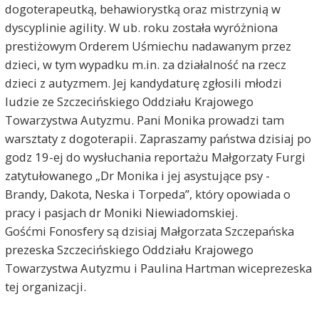
dogoterapeutką, behawiorystką oraz mistrzynią w
dyscyplinie agility. W ub. roku została wyróżniona
d
prestiżowym Orderem Uśmiechu nadawanym przez
K
dzieci, w tym wypadku m.in. za działalność na rzecz
dzieci z autyzmem. Jej kandydaturę zgłosili młodzi
ludzie ze Szczecińskiego Oddziału Krajowego
Towarzystwa Autyzmu. Pani Monika prowadzi tam
warsztaty z dogoterapii. Zapraszamy państwa dzisiaj po
godz 19-ej do wysłuchania reportażu Małgorzaty Furgi
zatytułowanego „Dr Monika i jej asystujące psy -
Brandy, Dakota, Neska i Torpeda”, który opowiada o
pracy i pasjach dr Moniki Niewiadomskiej.
Gośćmi Fonosfery są dzisiaj Małgorzata Szczepańska
prezeska Szczecińskiego Oddziału Krajowego
Towarzystwa Autyzmu i Paulina Hartman wiceprezeska
tej organizacji.