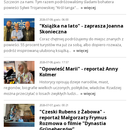
Szczecin za nami. Tym razem podróżowaliśmy śladami bohatera
powieści Sylwii Trojanowskiej "Król tanga"…
» więcej
2026-07-09, godz. 06:00
"Książka na lato" - zaprasza Joanna
Skonieczna
Coraz chętniej podróżujemy do miejsc znanych z
powieści. 55 procent turystów ma już za sobą, albo dopiero rozważa,
podróż inspirowaną ulubioną książką…
» więcej
2026-07-08, godz. 17:57
"Opowieść Marii" - reportaż Anny
Kolmer
Historycy opisują dzieje narodów, miast,
regionów, biografie wielkich uczonych, polityków, władców. Rzadziej
można przeczytać o losach zwykłych ludzi…
» więcej
2026-07-07, godz. 00:21
"Czeski Rubens z Żabowa" -
reportaż Małgorzaty Frymus
Rozmowa o filmie "Dynastia
Grünebergów"