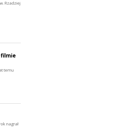
w. Rzadziej
filmie
at temu
rok nagrał