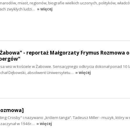
e narodów, miast, regionów, biografie wielkich uczonych, polityków, władcó
ach zwykłych ludzi…
» więcej
z Żabowa" - reportaż Małgorzaty Frymus Rozmowa o 
ebergów"
a wisi w kościele w Żabowie. Sensacyjnego odkrycia dokonał ponad 10 l
Michał Dębowski, absolwent Uniwersytetu…
» więcej
[Rozmowa]
ing Crosby" i nazywano „królem tanga”. Tadeusz Miller - muzyk, który w 
rę zaczynał w 1946r…
» więcej