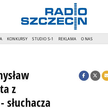
A
KONKURSY
STUDIO S-1
REKLAMA
O NAS
mysław
ta z
- słuchacza