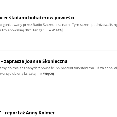
pacer śladami bohaterów powieści
i zorganizowany przez Radio Szczecin za nami. Tym razem podróżowaliśm
i Trojanowskiej "Król tanga"…
» więcej
" - zaprasza Joanna Skonieczna
emy do miejsc znanych z powieści. 55 procent turystów ma już za sobą, a
owaną ulubioną książką…
» więcej
 - reportaż Anny Kolmer