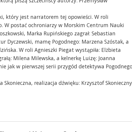
którą piszą szczecińscy autorzy: Przemysław
 który jest narratorem tej opowieści. W roli
o. W postać ochroniarzy w Morskim Centrum Nauki
Roszkowski, Marka Rupińskiego zagrał: Sebastian
Artur Dyczewski, mamę Pogodnego: Marzena Szóstak, a
ńska. W roli Agnieszki Piegat wystąpiła: Elżbieta
rałą: Milena Milewska, a kelnerkę Luizę: Joanna
nie jak w pierwszej serii przygód detektywa Pogodnego
 Skonieczna, realizacja dźwięku: Krzysztof Skonieczny