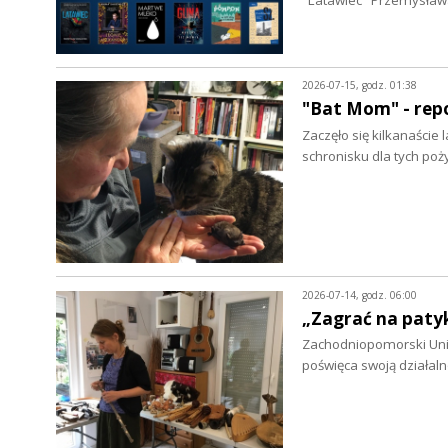
"Latawiec" Przemysław
2026-07-15, godz. 01:38
"Bat Mom" - repo
Zaczęło się kilkanaście
schronisku dla tych po
2026-07-14, godz. 06:00
„Zagrać na patyk
Zachodniopomorski Uniw
poświęca swoją działa