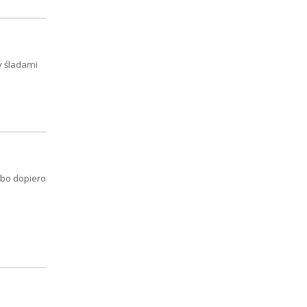
y śladami
lbo dopiero