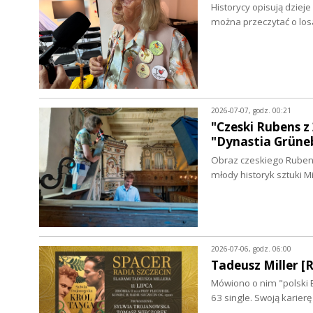
Historycy opisują dziej
można przeczytać o los
2026-07-07, godz. 00:21
"Czeski Rubens 
"Dynastia Grün
Obraz czeskiego Rubens
młody historyk sztuki 
2026-07-06, godz. 06:00
Tadeusz Miller 
Mówiono o nim "polski B
63 single. Swoją karie