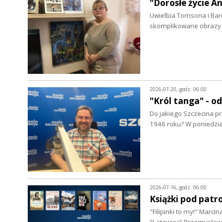
"Dorosłe życie A
Uwielbia Tomsona i Bar
skomplikowane obrazy 
2026-07-20, godz. 06:00
"Król tanga" - 
Do jakiego Szczecina pr
1946 roku? W poniedzi
2026-07-16, godz. 06:00
Książki pod patr
"Filipinki to my!" Marc