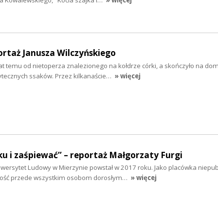
a Kowalewskiego, "Kocia szajka i…
» więcej
rtaż Janusza Wilczyńskiego
 lat temu od nietoperza znalezionego na kołdrze córki, a skończyło na 
żytecznych ssaków. Przez kilkanaście…
» więcej
u i zaśpiewać” – reportaż Małgorzaty Furgi
ersytet Ludowy w Mierzynie powstał w 2017 roku. Jako placówka niepub
lność przede wszystkim osobom dorosłym…
» więcej