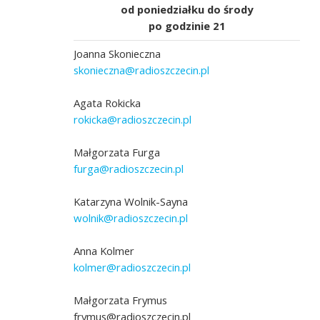
od poniedziałku do środy
po godzinie 21
Joanna Skonieczna
skonieczna@radioszczecin.pl
Agata Rokicka
rokicka@radioszczecin.pl
Małgorzata Furga
furga@radioszczecin.pl
Katarzyna Wolnik-Sayna
wolnik@radioszczecin.pl
Anna Kolmer
kolmer@radioszczecin.pl
Małgorzata Frymus
frymus@radioszczecin.pl