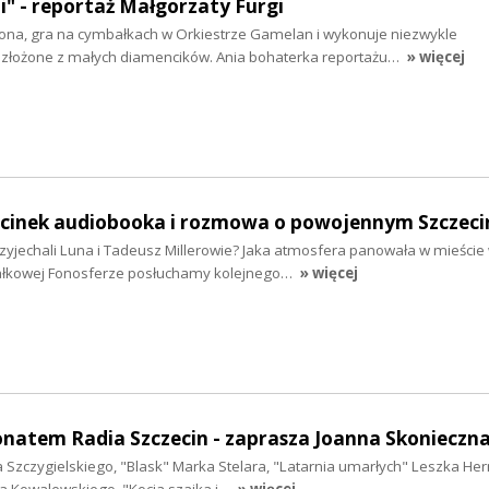
ni" - reportaż Małgorzaty Furgi
ona, gra na cymbałkach w Orkiestrze Gamelan i wykonuje niezwykle
złożone z małych diamencików. Ania bohaterka reportażu…
» więcej
odcinek audiobooka i rozmowa o powojennym Szczeci
zyjechali Luna i Tadeusz Millerowie? Jaka atmosfera panowała w mieście
ałkowej Fonosferze posłuchamy kolejnego…
» więcej
onatem Radia Szczecin - zaprasza Joanna Skonieczn
ina Szczygielskiego, "Blask" Marka Stelara, "Latarnia umarłych" Leszka H