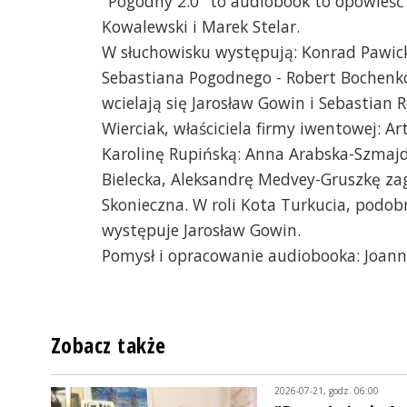
"Pogodny 2.0" to audiobook to opowieść 
Kowalewski i Marek Stelar.
W słuchowisku występują: Konrad Pawicki,
Sebastiana Pogodnego - Robert Bochenk
wcielają się Jarosław Gowin i Sebastian 
Wierciak, właściciela firmy iwentowej: 
Karolinę Rupińską: Anna Arabska-Szmajdzi
Bielecka, Aleksandrę Medvey-Gruszkę zag
Skonieczna. W roli Kota Turkucia, podob
występuje Jarosław Gowin.
Pomysł i opracowanie audiobooka: Joanna
Zobacz także
2026-07-21, godz. 06:00