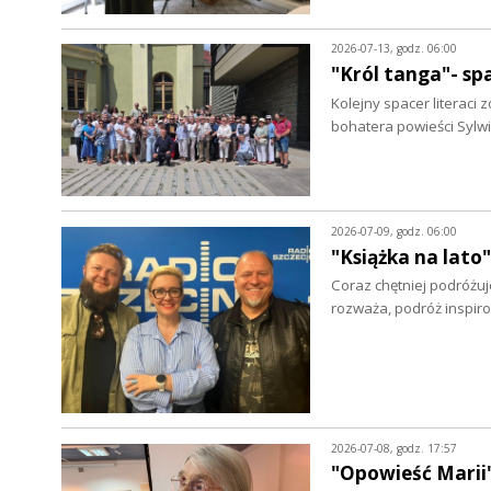
2026-07-13, godz. 06:00
"Król tanga"- s
Kolejny spacer literac
bohatera powieści Sylwi
2026-07-09, godz. 06:00
"Książka na lato
Coraz chętniej podróżuj
rozważa, podróż inspir
2026-07-08, godz. 17:57
"Opowieść Marii"