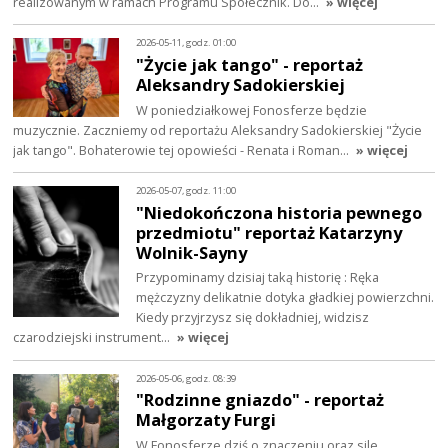
realizowanym w ramach Programu Społecznik. Do…
» więcej
2026-05-11, godz. 01:00
"Życie jak tango" - reportaż
Aleksandry Sadokierskiej
W poniedziałkowej Fonosferze będzie
muzycznie. Zaczniemy od reportażu Aleksandry Sadokierskiej "Życie
jak tango". Bohaterowie tej opowieści - Renata i Roman…
» więcej
2026-05-07, godz. 11:00
"Niedokończona historia pewnego
przedmiotu" reportaż Katarzyny
Wolnik-Sayny
Przypominamy dzisiaj taką historię : Ręka
mężczyzny delikatnie dotyka gładkiej powierzchni.
Kiedy przyjrzysz się dokładniej, widzisz
czarodziejski instrument…
» więcej
2026-05-06, godz. 08:39
"Rodzinne gniazdo" - reportaż
Małgorzaty Furgi
W Fonosferze dziś o znaczeniu oraz sile