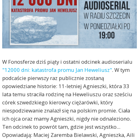
W Fonosferze dziś piąty i ostatni odcinek audioserialu
"12000 dni: katastrofa promu Jan Heweliusz"
. W tym
podcaście pierwszy raz publicznie zostaną
opowiedziane historie: 11-letniej Agnieszki, która 33
lata temu straciła rodzinę na Heweliuszu oraz sześciu
córek szwedzkiego kierowcy ciężarówki, który
niespodziewanie znalazł się na polskim promie. Ciała
ich ojca oraz mamy Agnieszki, nigdy nie odnaleziono.
Ten odcinek to powrót tam, gdzie jest wszystko...
Opowiadają: Maciej Zaremba Bielawski, Agnieszka, Aili