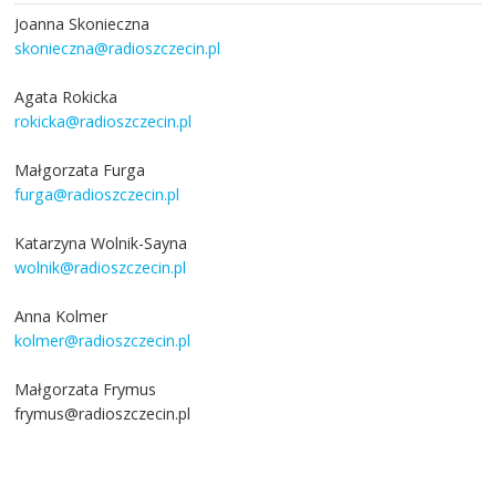
Joanna Skonieczna
skonieczna@radioszczecin.pl
Agata Rokicka
rokicka@radioszczecin.pl
Małgorzata Furga
furga@radioszczecin.pl
Katarzyna Wolnik-Sayna
wolnik@radioszczecin.pl
Anna Kolmer
kolmer@radioszczecin.pl
Małgorzata Frymus
frymus@radioszczecin.pl