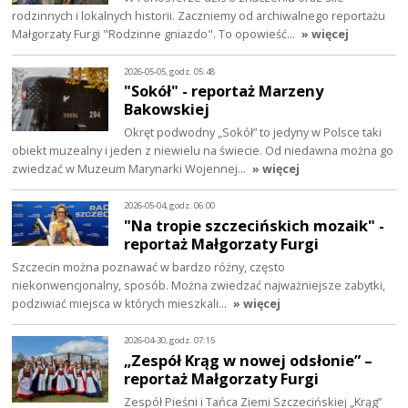
rodzinnych i lokalnych historii. Zaczniemy od archiwalnego reportażu
Małgorzaty Furgi "Rodzinne gniazdo". To opowieść…
» więcej
2026-05-05, godz. 05:48
"Sokół" - reportaż Marzeny
Bakowskiej
Okręt podwodny „Sokół” to jedyny w Polsce taki
obiekt muzealny i jeden z niewielu na świecie. Od niedawna można go
zwiedzać w Muzeum Marynarki Wojennej…
» więcej
2026-05-04, godz. 06:00
"Na tropie szczecińskich mozaik" -
reportaż Małgorzaty Furgi
Szczecin można poznawać w bardzo różny, często
niekonwencjonalny, sposób. Można zwiedzać najważniejsze zabytki,
podziwiać miejsca w których mieszkali…
» więcej
2026-04-30, godz. 07:15
„Zespół Krąg w nowej odsłonie” –
reportaż Małgorzaty Furgi
Zespół Pieśni i Tańca Ziemi Szczecińskiej „Krąg”