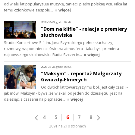
od wielu lat popularyzuje muzykę, taniec i pieśni polskiej wsi. Kilka lat
temu członkowie zespołu…
» więcej
2026-04-29, godz. 07:47
"Dom na klifie" - relacja z premiery
słuchowiska
Studio Koncertowe S-1 im. Jana Szyrockiego pełne słuchaczy,
rozmowy, wspomnienia i świetna atmosfera - taka była premiera
najnowszego słuchowiska Radia Szczecin…
» więcej
2026-04-28, godz. 05:54
"Maksym" - reportaż Małgorzaty
Gwiazdy-Elmerych
Od dwóch lat towarzyszy mu ból. Jest cały czas i -
jak mówi Maksym - bywa, że w skali od jeden do dziesięciu, jest na
dziesięć, a czasami na piętnaście…
» więcej
4
5
6
7
8
2091 na 210 stronach