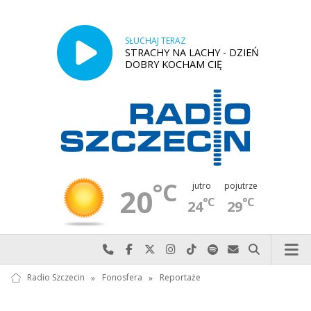
SŁUCHAJ TERAZ
STRACHY NA LACHY - DZIEŃ
DOBRY KOCHAM CIĘ
°C
jutro
pojutrze
20
°C
°C
24
29
Najlepiej po prostu do nas zadzwoń
Odwiedź nas na Facebook-u
Odwiedź nas na X
Odwiedź nas na Instagram-ie
Odwiedź nas na TikTok-u
Szukaj nas na Spotify
Wyślij do nas w
Szukaj
Radio Szczecin
»
Fonosfera
»
Reportaże