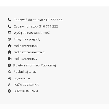
Zadzwoń do studia: 510 777 666
Czujny non stop: 510 777 222
Wyślij do nas wiadomość
Prognoza pogody
radioszczecin.pl
radioszczecinextra.pl
radioszczecin.tv
Biuletyn Informacji Publicznej
Posłuchaj teraz
Logowanie
DUŻA CZCIONKA
DUŻY KONTRAST