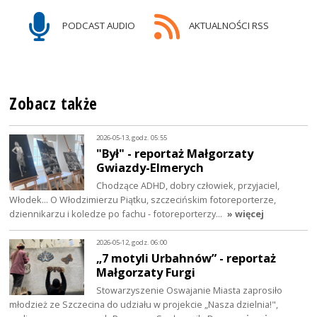
PODCAST AUDIO
AKTUALNOŚCI RSS
Zobacz także
2026-05-13, godz. 05:55
"Był" - reportaż Małgorzaty
Gwiazdy-Elmerych
Chodzące ADHD, dobry człowiek, przyjaciel,
Włodek... O Włodzimierzu Piątku, szczecińskim fotoreporterze,
dziennikarzu i koledze po fachu - fotoreporterzy…
» więcej
2026-05-12, godz. 06:00
„7 motyli Urbahnów” - reportaż
Małgorzaty Furgi
Stowarzyszenie Oswajanie Miasta zaprosiło
młodzież ze Szczecina do udziału w projekcie „Nasza dzielnia!",