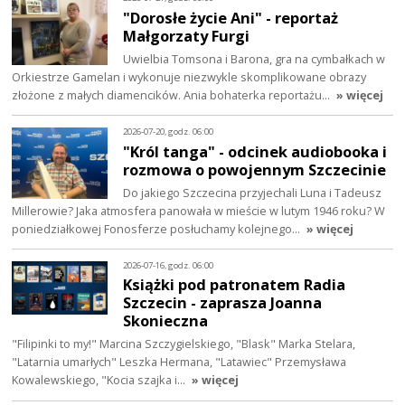
"Dorosłe życie Ani" - reportaż
Małgorzaty Furgi
Uwielbia Tomsona i Barona, gra na cymbałkach w
Orkiestrze Gamelan i wykonuje niezwykle skomplikowane obrazy
złożone z małych diamencików. Ania bohaterka reportażu…
» więcej
2026-07-20, godz. 06:00
"Król tanga" - odcinek audiobooka i
rozmowa o powojennym Szczecinie
Do jakiego Szczecina przyjechali Luna i Tadeusz
Millerowie? Jaka atmosfera panowała w mieście w lutym 1946 roku? W
poniedziałkowej Fonosferze posłuchamy kolejnego…
» więcej
2026-07-16, godz. 06:00
Książki pod patronatem Radia
Szczecin - zaprasza Joanna
Skonieczna
"Filipinki to my!" Marcina Szczygielskiego, "Blask" Marka Stelara,
"Latarnia umarłych" Leszka Hermana, "Latawiec" Przemysława
Kowalewskiego, "Kocia szajka i…
» więcej