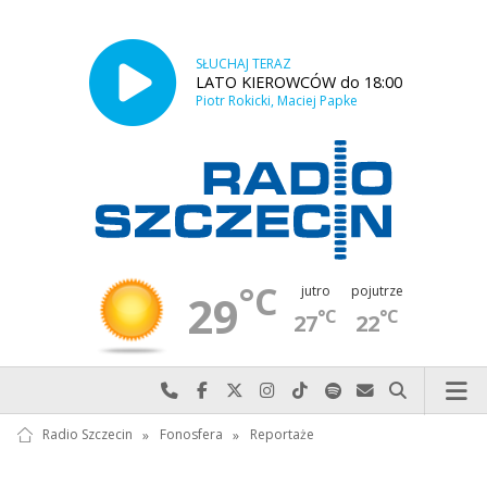
SŁUCHAJ TERAZ
LATO KIEROWCÓW do 18:00
Piotr Rokicki, Maciej Papke
°C
jutro
pojutrze
29
°C
°C
27
22
Najlepiej po prostu do nas zadzwoń
Odwiedź nas na Facebook-u
Odwiedź nas na X
Odwiedź nas na Instagram-ie
Odwiedź nas na TikTok-u
Szukaj nas na Spotify
Wyślij do nas w
Szukaj
Radio Szczecin
»
Fonosfera
»
Reportaże