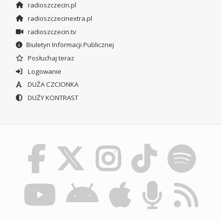
radioszczecin.pl
radioszczecinextra.pl
radioszczecin.tv
Biuletyn Informacji Publicznej
Posłuchaj teraz
Logowanie
DUŻA CZCIONKA
DUŻY KONTRAST