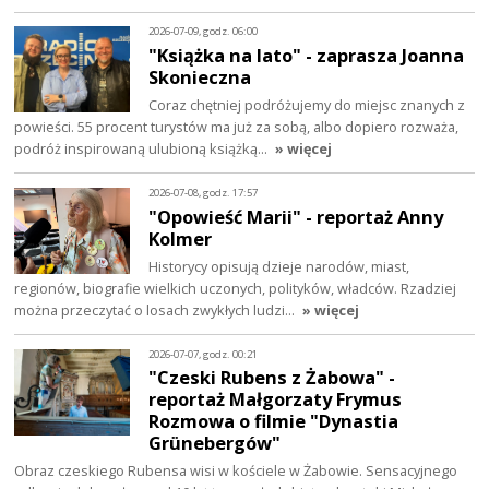
2026-07-09, godz. 06:00
"Książka na lato" - zaprasza Joanna
Skonieczna
Coraz chętniej podróżujemy do miejsc znanych z
powieści. 55 procent turystów ma już za sobą, albo dopiero rozważa,
podróż inspirowaną ulubioną książką…
» więcej
2026-07-08, godz. 17:57
"Opowieść Marii" - reportaż Anny
Kolmer
Historycy opisują dzieje narodów, miast,
regionów, biografie wielkich uczonych, polityków, władców. Rzadziej
można przeczytać o losach zwykłych ludzi…
» więcej
2026-07-07, godz. 00:21
"Czeski Rubens z Żabowa" -
reportaż Małgorzaty Frymus
Rozmowa o filmie "Dynastia
Grünebergów"
Obraz czeskiego Rubensa wisi w kościele w Żabowie. Sensacyjnego