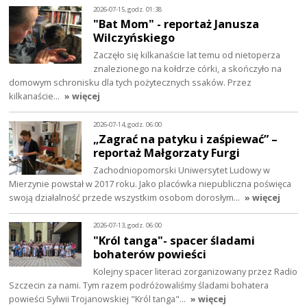
2026-07-15, godz. 01:38
"Bat Mom" - reportaż Janusza
Wilczyńskiego
Zaczęło się kilkanaście lat temu od nietoperza
znalezionego na kołdrze córki, a skończyło na
domowym schronisku dla tych pożytecznych ssaków. Przez
kilkanaście…
» więcej
2026-07-14, godz. 06:00
„Zagrać na patyku i zaśpiewać” –
reportaż Małgorzaty Furgi
Zachodniopomorski Uniwersytet Ludowy w
Mierzynie powstał w 2017 roku. Jako placówka niepubliczna poświęca
swoją działalność przede wszystkim osobom dorosłym…
» więcej
2026-07-13, godz. 06:00
"Król tanga"- spacer śladami
bohaterów powieści
Kolejny spacer literaci zorganizowany przez Radio
Szczecin za nami. Tym razem podróżowaliśmy śladami bohatera
powieści Sylwii Trojanowskiej "Król tanga"…
» więcej