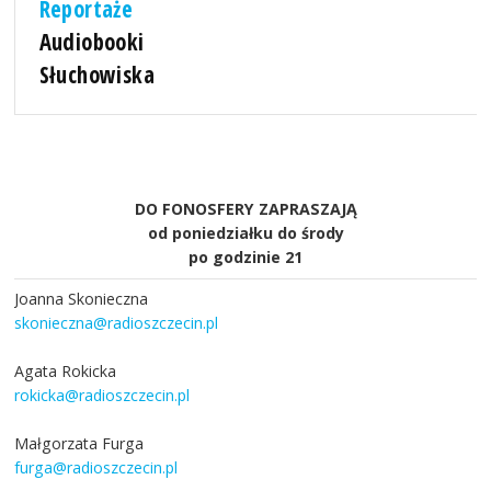
Reportaże
Audiobooki
Słuchowiska
DO FONOSFERY ZAPRASZAJĄ
od poniedziałku do środy
po godzinie 21
Joanna Skonieczna
skonieczna@radioszczecin.pl
Agata Rokicka
rokicka@radioszczecin.pl
Małgorzata Furga
furga@radioszczecin.pl