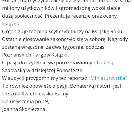
Portal LubimyCzytać zaczął działać 15 lat temu. Dziś ma
miliony użytkowników i zgromadzoną wokół siebie
dużą społeczność. Prezentuje recenzje oraz oceny
książek.
Organizuje też plebiscyt czytelniczy na Książkę Roku.
Ostatnie głosowanie zakończyło się w sobotę. Nagrody
zostaną wręczone, za dwa tygodnie, podczas
Poznańskich Targów Książki.
O pasji do czytelnictwa porozmawiamy z Izabelą
Sadowską w dzisiejszej Fonosferze.
W audycji przypomnimy też reportaż
"Miniaturzystka"
.
To również opowieść o pasji. Bohaterką historii jest
Urszula Kwietniewska-Łacny.
Do usłyszenia po 19,
Joanna Skonieczna