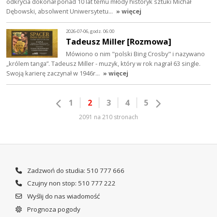
odkrycia dokonał ponad 10 lat temu młody historyk sztuki Michał
Dębowski, absolwent Uniwersytetu…
» więcej
2026-07-06, godz. 06:00
Tadeusz Miller [Rozmowa]
Mówiono o nim "polski Bing Crosby" i nazywano
„królem tanga”. Tadeusz Miller - muzyk, który w rok nagrał 63 single.
Swoją karierę zaczynał w 1946r…
» więcej
1
2
3
4
5
2091 na 210 stronach
Zadzwoń do studia: 510 777 666
Czujny non stop: 510 777 222
Wyślij do nas wiadomość
Prognoza pogody