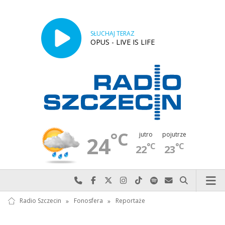
SŁUCHAJ TERAZ
OPUS - LIVE IS LIFE
°C
jutro
pojutrze
24
°C
°C
22
23
Najlepiej po prostu do nas zadzwoń
Odwiedź nas na Facebook-u
Odwiedź nas na X
Odwiedź nas na Instagram-ie
Odwiedź nas na TikTok-u
Szukaj nas na Spotify
Wyślij do nas w
Szukaj
Radio Szczecin
»
Fonosfera
»
Reportaże