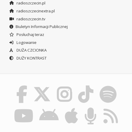
radioszczecin.pl
radioszczecinextra.pl
radioszczecin.tv
Biuletyn Informacji Publicznej
Posłuchaj teraz
Logowanie
DUŻA CZCIONKA
DUŻY KONTRAST