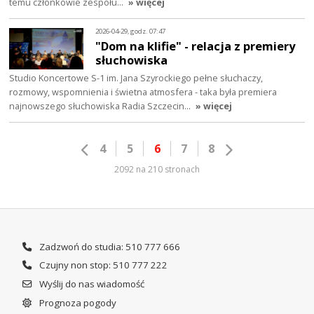
temu członkowie zespołu…
» więcej
2026-04-29, godz. 07:47
"Dom na klifie" - relacja z premiery
słuchowiska
Studio Koncertowe S-1 im. Jana Szyrockiego pełne słuchaczy,
rozmowy, wspomnienia i świetna atmosfera - taka była premiera
najnowszego słuchowiska Radia Szczecin…
» więcej
4
5
6
7
8
2092 na 210 stronach
Zadzwoń do studia: 510 777 666
Czujny non stop: 510 777 222
Wyślij do nas wiadomość
Prognoza pogody