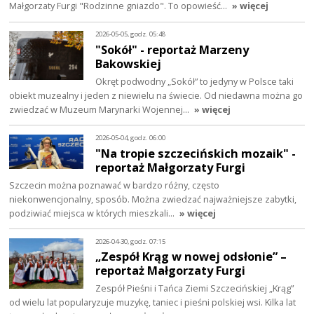
Małgorzaty Furgi "Rodzinne gniazdo". To opowieść…
» więcej
2026-05-05, godz. 05:48
"Sokół" - reportaż Marzeny
Bakowskiej
Okręt podwodny „Sokół” to jedyny w Polsce taki
obiekt muzealny i jeden z niewielu na świecie. Od niedawna można go
zwiedzać w Muzeum Marynarki Wojennej…
» więcej
2026-05-04, godz. 06:00
"Na tropie szczecińskich mozaik" -
reportaż Małgorzaty Furgi
Szczecin można poznawać w bardzo różny, często
niekonwencjonalny, sposób. Można zwiedzać najważniejsze zabytki,
podziwiać miejsca w których mieszkali…
» więcej
2026-04-30, godz. 07:15
„Zespół Krąg w nowej odsłonie” –
reportaż Małgorzaty Furgi
Zespół Pieśni i Tańca Ziemi Szczecińskiej „Krąg”
od wielu lat popularyzuje muzykę, taniec i pieśni polskiej wsi. Kilka lat