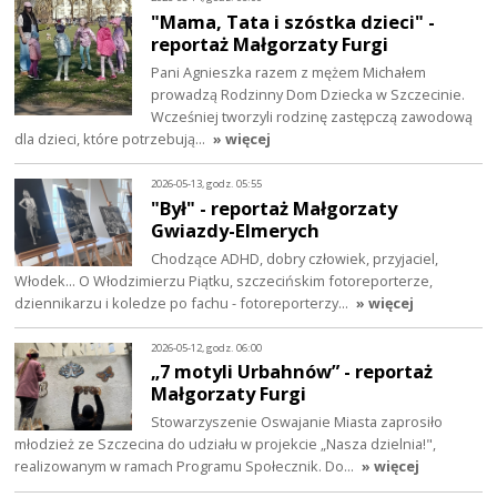
"Mama, Tata i szóstka dzieci" -
reportaż Małgorzaty Furgi
Pani Agnieszka razem z mężem Michałem
prowadzą Rodzinny Dom Dziecka w Szczecinie.
Wcześniej tworzyli rodzinę zastępczą zawodową
dla dzieci, które potrzebują…
» więcej
2026-05-13, godz. 05:55
"Był" - reportaż Małgorzaty
Gwiazdy-Elmerych
Chodzące ADHD, dobry człowiek, przyjaciel,
Włodek... O Włodzimierzu Piątku, szczecińskim fotoreporterze,
dziennikarzu i koledze po fachu - fotoreporterzy…
» więcej
2026-05-12, godz. 06:00
„7 motyli Urbahnów” - reportaż
Małgorzaty Furgi
Stowarzyszenie Oswajanie Miasta zaprosiło
młodzież ze Szczecina do udziału w projekcie „Nasza dzielnia!",
realizowanym w ramach Programu Społecznik. Do…
» więcej