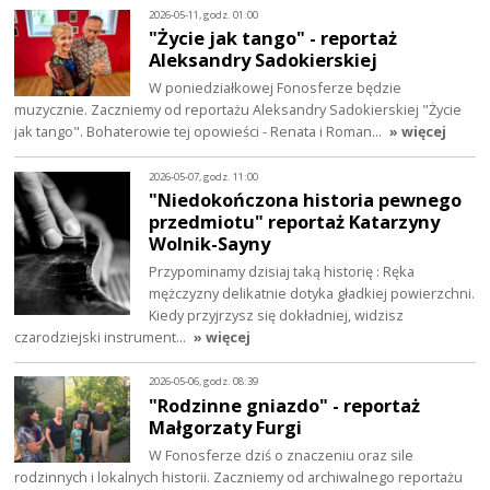
2026-05-11, godz. 01:00
"Życie jak tango" - reportaż
Aleksandry Sadokierskiej
W poniedziałkowej Fonosferze będzie
muzycznie. Zaczniemy od reportażu Aleksandry Sadokierskiej "Życie
jak tango". Bohaterowie tej opowieści - Renata i Roman…
» więcej
2026-05-07, godz. 11:00
"Niedokończona historia pewnego
przedmiotu" reportaż Katarzyny
Wolnik-Sayny
Przypominamy dzisiaj taką historię : Ręka
mężczyzny delikatnie dotyka gładkiej powierzchni.
Kiedy przyjrzysz się dokładniej, widzisz
czarodziejski instrument…
» więcej
2026-05-06, godz. 08:39
"Rodzinne gniazdo" - reportaż
Małgorzaty Furgi
W Fonosferze dziś o znaczeniu oraz sile
rodzinnych i lokalnych historii. Zaczniemy od archiwalnego reportażu