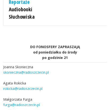
Reportaże
Audiobooki
Słuchowiska
DO FONOSFERY ZAPRASZAJĄ
od poniedziałku do środy
po godzinie 21
Joanna Skonieczna
skonieczna@radioszczecin.pl
Agata Rokicka
rokicka@radioszczecin.pl
Małgorzata Furga
furga@radioszczecin.pl