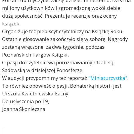
Portal LubimyCzytać zaczął działać 15 lat temu. Dziś ma
miliony użytkowników i zgromadzoną wokół siebie
dużą społeczność. Prezentuje recenzje oraz oceny
książek.
Organizuje też plebiscyt czytelniczy na Książkę Roku.
Ostatnie głosowanie zakończyło się w sobotę. Nagrody
zostaną wręczone, za dwa tygodnie, podczas
Poznańskich Targów Książki.
O pasji do czytelnictwa porozmawiamy z Izabelą
Sadowską w dzisiejszej Fonosferze.
W audycji przypomnimy też reportaż
"Miniaturzystka"
.
To również opowieść o pasji. Bohaterką historii jest
Urszula Kwietniewska-Łacny.
Do usłyszenia po 19,
Joanna Skonieczna