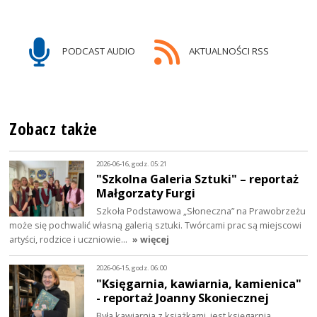
PODCAST AUDIO
AKTUALNOŚCI RSS
Zobacz także
2026-06-16, godz. 05:21
"Szkolna Galeria Sztuki" – reportaż
Małgorzaty Furgi
Szkoła Podstawowa „Słoneczna” na Prawobrzeżu
może się pochwalić własną galerią sztuki. Twórcami prac są miejscowi
artyści, rodzice i uczniowie…
» więcej
2026-06-15, godz. 06:00
"Księgarnia, kawiarnia, kamienica"
- reportaż Joanny Skoniecznej
Była kawiarnia z książkami, jest księgarnia