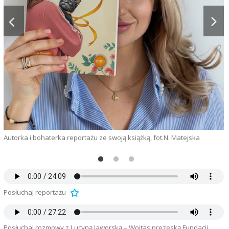
H
Autorka i bohaterka reportażu ze swoją książką, fot.N. Matejska
Posłuchaj reportażu
Posłuchaj rozmowy z Lucyną Jaworską – Wojtas prezeską Fundacji