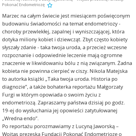
Pokonać Endometriozę
Marzec na całym świecie jest miesiącem poświęconym
budowaniu świadomości na temat endometriozy -
choroby przewlekłej, zapalnej i wyniszczającej, która
dotyka miliony kobiet i dziewcząt. Zbyt często kobiety
słyszały zdanie - taka twoja uroda, a przecież wczesne
rozpoznanie i odpowiednie leczenie mają ogromne
znaczenie w likwidowaniu bólu z nią związanym. Żadna
kobieta nie powinna cierpieć w ciszy. Nikola Matejska
to autorka książki „Taka twoja uroda. Historia po
diagnozie”, a także bohaterka reportażu Małgorzaty
Furgi w którym opowiada o swoim życiu z
endometriozą. Zapraszamy państwa dzisiaj po godz.
19-ej do wysłuchania jej opowieści zatytułowanej
„Wredna endo”.
Po reportażu porozmawiamy z Lucyną Jaworską –
Wojtas prezeską Fundacji Pokonać Endometriozę o