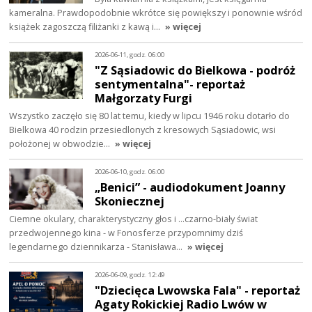
kameralna. Prawdopodobnie wkrótce się powiększy i ponownie wśród
książek zagoszczą filiżanki z kawą i…
» więcej
2026-06-11, godz. 06:00
"Z Sąsiadowic do Bielkowa - podróż
sentymentalna"- reportaż
Małgorzaty Furgi
Wszystko zaczęło się 80 lat temu, kiedy w lipcu 1946 roku dotarło do
Bielkowa 40 rodzin przesiedlonych z kresowych Sąsiadowic, wsi
położonej w obwodzie…
» więcej
2026-06-10, godz. 06:00
„Benici” - audiodokument Joanny
Skoniecznej
Ciemne okulary, charakterystyczny głos i ...czarno-biały świat
przedwojennego kina - w Fonosferze przypomnimy dziś
legendarnego dziennikarza - Stanisława…
» więcej
2026-06-09, godz. 12:49
"Dziecięca Lwowska Fala" - reportaż
Agaty Rokickiej Radio Lwów w