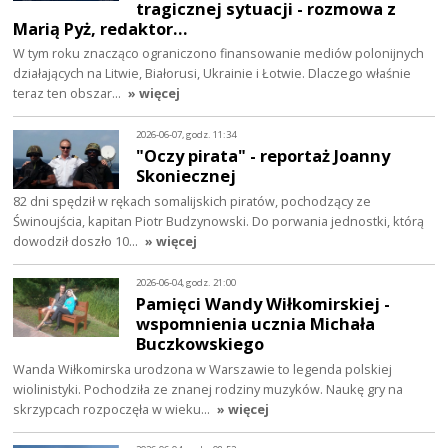
tragicznej sytuacji - rozmowa z
Marią Pyż, redaktor…
W tym roku znacząco ograniczono finansowanie mediów polonijnych
działających na Litwie, Białorusi, Ukrainie i Łotwie. Dlaczego właśnie
teraz ten obszar…
» więcej
2026-06-07, godz. 11:34
"Oczy pirata" - reportaż Joanny
Skoniecznej
82 dni spędził w rękach somalijskich piratów, pochodzący ze
Świnoujścia, kapitan Piotr Budzynowski. Do porwania jednostki, którą
dowodził doszło 10…
» więcej
2026-06-04, godz. 21:00
Pamięci Wandy Wiłkomirskiej -
wspomnienia ucznia Michała
Buczkowskiego
Wanda Wiłkomirska urodzona w Warszawie to legenda polskiej
wiolinistyki. Pochodziła ze znanej rodziny muzyków. Naukę gry na
skrzypcach rozpoczęła w wieku…
» więcej