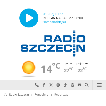
SŁUCHAJ TERAZ
RELIGIA NA FALI do 08:00
Piotr Kołodziejski
°C
jutro
pojutrze
14
°C
°C
27
22
Najlepiej po prostu do nas zadzwoń
Odwiedź nas na Facebook-u
Odwiedź nas na X
Odwiedź nas na Instagram-ie
Odwiedź nas na TikTok-u
Szukaj nas na Spotify
Wyślij do nas w
Szukaj
Radio Szczecin
»
Fonosfera
»
Reportaże