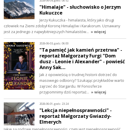
2026-06-04, godz. 08:52
"Himalaje" - słuchowisko o Jerzym
Kukuczce
Jerzy Kukuczka - himalaista, który jako drugi
człowiek na Ziemi zdobył Koronę Himalajów i Karakorum. Uznawany
jest za jednego z najwybitniejszych himalaistów…
» więcej
2026-06-03, godz. 06:00
"Ta pamięć jak kamień przetrwa" -
reportaż Małgorzaty Furgi "Dom
dusz - Leonie i Alexander" - powieść
Anny Sak…
Jak z opowieścią o trudnej historii dotrzeć do
masowego odbiorcy? Szukając przykładów warto
zajrzeć do Stargardu. W Fonosferze
przypomnimy dziś reportaż…
» więcej
2026-06-01, godz. 23:24
"Lekcja niepełnosprawności" -
reportaż Małgorzaty Gwiazdy-
Elmerych
Jakie są rodzaje niepełnosprawności, czym jest niepełnosprawność