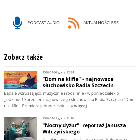
PODCAST AUDIO
AKTUALNOŚCI RSS
Zobacz także
2026-04-26, godz. 12:54
"Dom na klifie" - najnowsze
słuchowisko Radia Szczecin
Będzie wzruszająco, muzycznie i rodzinnie - w poniedziałek o
godzinie 19 premiera najnowszego słuchowiska Radia Szczecin "Dom
na klifie". Premiera jednocześnie…
» więcej
2026-04-23, godz. 11:18
"Nocny dyżur"- reportaż Janusza
Wilczyńskiego
Na takie miejsca właściciele psów, kotów oraz