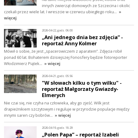
innych zwierząt domowych ze Szczecina i okolic
czekali przez wiele lat. I wreszcie w czerwcu ubiegłego roku…
»
więcej
2026-04-22, godz. 06:00
„Ani jednego dnia bez zdjęcia” -
reportaż Anny Kolmer
Mówił o sobie, że jest „spacerowiczem z aparatem”. Zdjęcia robił
ponad 60 lat. Bohaterem dzisiejszej Fonosfery będzie fotoreporter
Włodzimierz Piątek…
» więcej
2026-04-21, godz. 05:56
"W słowach kilku o tym wilku" -
reportaż Małgorzaty Gwiazdy-
Elmerych
Nie czai się, nie czyha na człowieka, aby go zjeść. Wilk jest
drapieżnikiem szczytowym i reguluje w przyrodzie populacje między
innymi saren czy bobrów…
» więcej
2026-04-19, godz. 18:29
„Polen Papa” – reportaż Izabeli