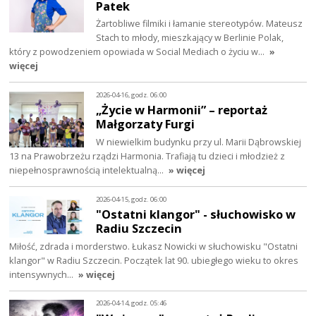
Patek
Żartobliwe filmiki i łamanie stereotypów. Mateusz
Stach to młody, mieszkający w Berlinie Polak,
który z powodzeniem opowiada w Social Mediach o życiu w…
»
więcej
2026-04-16, godz. 06:00
„Życie w Harmonii” – reportaż
Małgorzaty Furgi
W niewielkim budynku przy ul. Marii Dąbrowskiej
13 na Prawobrzeżu rządzi Harmonia. Trafiają tu dzieci i młodzież z
niepełnosprawnością intelektualną…
» więcej
2026-04-15, godz. 06:00
"Ostatni klangor" - słuchowisko w
Radiu Szczecin
Miłość, zdrada i morderstwo. Łukasz Nowicki w słuchowisku "Ostatni
klangor" w Radiu Szczecin. Początek lat 90. ubiegłego wieku to okres
intensywnych…
» więcej
2026-04-14, godz. 05:46