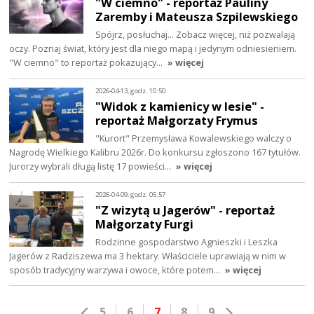
"W ciemno" - reportaż Pauliny
Zaremby i Mateusza Szpilewskiego
Spójrz, posłuchaj… Zobacz więcej, niż pozwalają
oczy. Poznaj świat, który jest dla niego mapą i jedynym odniesieniem.
"W ciemno" to reportaż pokazujący…
» więcej
2026-04-13, godz. 10:50
"Widok z kamienicy w lesie" -
reportaż Małgorzaty Frymus
"Kurort" Przemysława Kowalewskiego walczy o
Nagrodę Wielkiego Kalibru 2026r. Do konkursu zgłoszono 167 tytułów.
Jurorzy wybrali długą listę 17 powieści…
» więcej
2026-04-09, godz. 05:57
"Z wizytą u Jagerów" - reportaż
Małgorzaty Furgi
Rodzinne gospodarstwo Agnieszki i Leszka
Jagerów z Radziszewa ma 3 hektary. Właściciele uprawiają w nim w
sposób tradycyjny warzywa i owoce, które potem…
» więcej
5
6
7
8
9