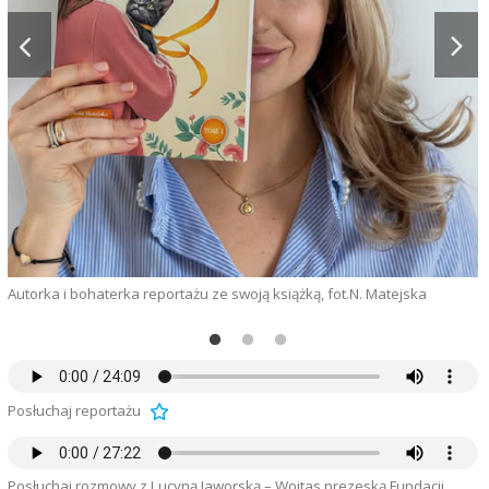
H
Autorka i bohaterka reportażu ze swoją książką, fot.N. Matejska
Posłuchaj reportażu
Posłuchaj rozmowy z Lucyną Jaworską – Wojtas prezeską Fundacji