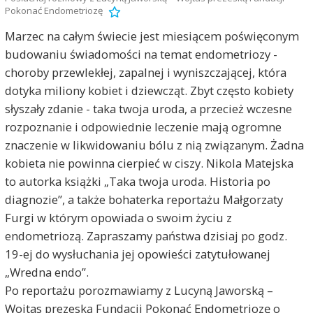
Pokonać Endometriozę
Marzec na całym świecie jest miesiącem poświęconym
budowaniu świadomości na temat endometriozy -
choroby przewlekłej, zapalnej i wyniszczającej, która
dotyka miliony kobiet i dziewcząt. Zbyt często kobiety
słyszały zdanie - taka twoja uroda, a przecież wczesne
rozpoznanie i odpowiednie leczenie mają ogromne
znaczenie w likwidowaniu bólu z nią związanym. Żadna
kobieta nie powinna cierpieć w ciszy. Nikola Matejska
to autorka książki „Taka twoja uroda. Historia po
diagnozie”, a także bohaterka reportażu Małgorzaty
Furgi w którym opowiada o swoim życiu z
endometriozą. Zapraszamy państwa dzisiaj po godz.
19-ej do wysłuchania jej opowieści zatytułowanej
„Wredna endo”.
Po reportażu porozmawiamy z Lucyną Jaworską –
Wojtas prezeską Fundacji Pokonać Endometriozę o