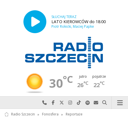
SŁUCHAJ TERAZ
LATO KIEROWCÓW do 18:00
Piotr Rokicki, Maciej Papke
°C
jutro
pojutrze
30
°C
°C
26
22
Najlepiej po prostu do nas zadzwoń
Odwiedź nas na Facebook-u
Odwiedź nas na X
Odwiedź nas na Instagram-ie
Odwiedź nas na TikTok-u
Szukaj nas na Spotify
Wyślij do nas w
Szukaj
Radio Szczecin
»
Fonosfera
»
Reportaże