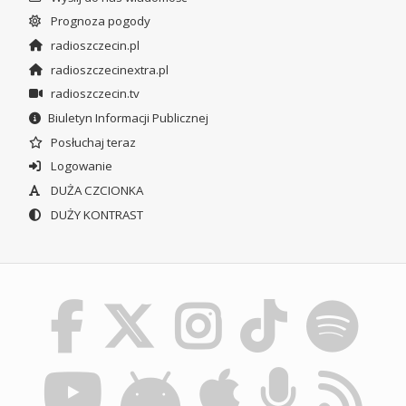
Prognoza pogody
radioszczecin.pl
radioszczecinextra.pl
radioszczecin.tv
Biuletyn Informacji Publicznej
Posłuchaj teraz
Logowanie
DUŻA CZCIONKA
DUŻY KONTRAST