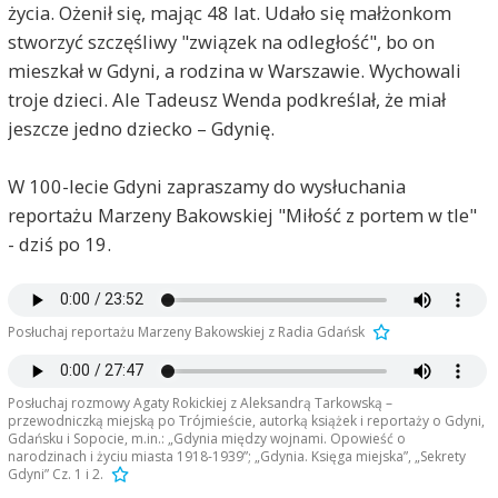
życia. Ożenił się, mając 48 lat. Udało się małżonkom
stworzyć szczęśliwy "związek na odległość", bo on
mieszkał w Gdyni, a rodzina w Warszawie. Wychowali
troje dzieci. Ale Tadeusz Wenda podkreślał, że miał
jeszcze jedno dziecko – Gdynię.
W 100-lecie Gdyni zapraszamy do wysłuchania
reportażu Marzeny Bakowskiej "Miłość z portem w tle"
- dziś po 19.
Posłuchaj reportażu Marzeny Bakowskiej z Radia Gdańsk
Posłuchaj rozmowy Agaty Rokickiej z Aleksandrą Tarkowską –
przewodniczką miejską po Trójmieście, autorką książek i reportaży o Gdyni,
Gdańsku i Sopocie, m.in.: „Gdynia między wojnami. Opowieść o
narodzinach i życiu miasta 1918-1939”; „Gdynia. Księga miejska”, „Sekrety
Gdyni” Cz. 1 i 2.