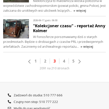
Niekłończyca to malownicza wioska położona w
województwie zachodniopomorskim (powiat policki, gmina Police). Jest
zaliczana do urokliwych wsi ulicówek leżących…
» więcej
2026-06-17, godz. 06:00
"Kolekcjoner czasu" - reportaż Anny
Kolmer
W Fonosferze porozmawiamy dziś o starych
przedmiotach. Będzie o drobiazgach z czasów PRL i przedwojennych
artefaktach. Zaczniemy od archiwalnego reportażu…
» więcej
1
2
3
4
5
2091 na 210 stronach
Zadzwoń do studia: 510 777 666
Czujny non stop: 510 777 222
Wyślij do nas wiadomość