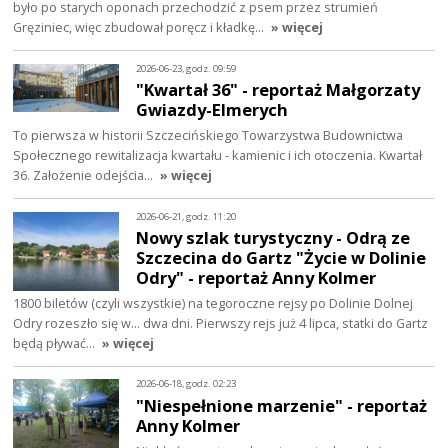
było po starych oponach przechodzić z psem przez strumień
Gręziniec, więc zbudował poręcz i kładkę…
» więcej
2026-06-23, godz. 09:59
"Kwartał 36" - reportaż Małgorzaty
Gwiazdy-Elmerych
To pierwsza w historii Szczecińskiego Towarzystwa Budownictwa
Społecznego rewitalizacja kwartału - kamienic i ich otoczenia. Kwartał
36. Założenie odejścia…
» więcej
2026-06-21, godz. 11:20
Nowy szlak turystyczny - Odrą ze
Szczecina do Gartz "Życie w Dolinie
Odry" - reportaż Anny Kolmer
1800 biletów (czyli wszystkie) na tegoroczne rejsy po Dolinie Dolnej
Odry rozeszło się w... dwa dni. Pierwszy rejs już 4 lipca, statki do Gartz
będą pływać…
» więcej
2026-06-18, godz. 02:23
"Niespełnione marzenie" - reportaż
Anny Kolmer