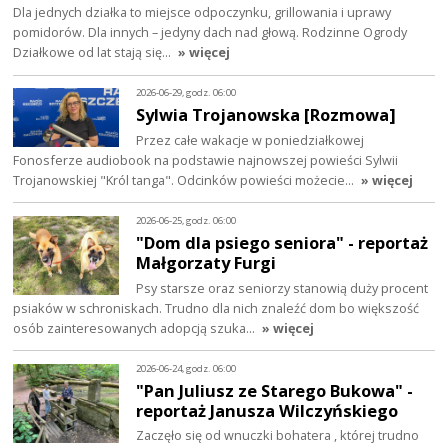
Dla jednych działka to miejsce odpoczynku, grillowania i uprawy
pomidorów. Dla innych – jedyny dach nad głową. Rodzinne Ogrody
Działkowe od lat stają się…
» więcej
2026-06-29, godz. 06:00
Sylwia Trojanowska [Rozmowa]
Przez całe wakacje w poniedziałkowej
Fonosferze audiobook na podstawie najnowszej powieści Sylwii
Trojanowskiej "Król tanga". Odcinków powieści możecie…
» więcej
2026-06-25, godz. 06:00
"Dom dla psiego seniora" - reportaż
Małgorzaty Furgi
Psy starsze oraz seniorzy stanowią duży procent
psiaków w schroniskach. Trudno dla nich znaleźć dom bo większość
osób zainteresowanych adopcją szuka…
» więcej
2026-06-24, godz. 06:00
"Pan Juliusz ze Starego Bukowa" -
reportaż Janusza Wilczyńskiego
Zaczęło się od wnuczki bohatera , której trudno