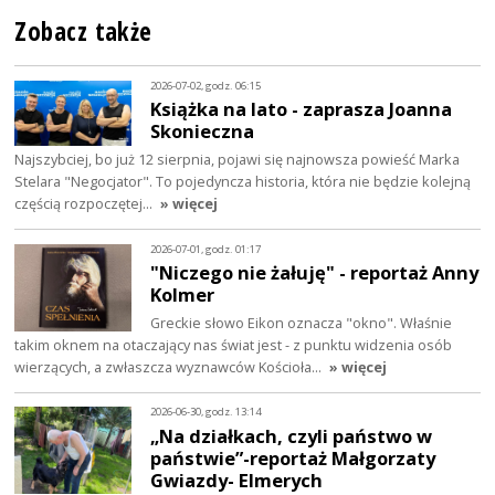
Zobacz także
2026-07-02, godz. 06:15
Książka na lato - zaprasza Joanna
Skonieczna
Najszybciej, bo już 12 sierpnia, pojawi się najnowsza powieść Marka
Stelara "Negocjator". To pojedyncza historia, która nie będzie kolejną
częścią rozpoczętej…
» więcej
2026-07-01, godz. 01:17
"Niczego nie żałuję" - reportaż Anny
Kolmer
Greckie słowo Eikon oznacza "okno". Właśnie
takim oknem na otaczający nas świat jest - z punktu widzenia osób
wierzących, a zwłaszcza wyznawców Kościoła…
» więcej
2026-06-30, godz. 13:14
„Na działkach, czyli państwo w
państwie”-reportaż Małgorzaty
Gwiazdy- Elmerych