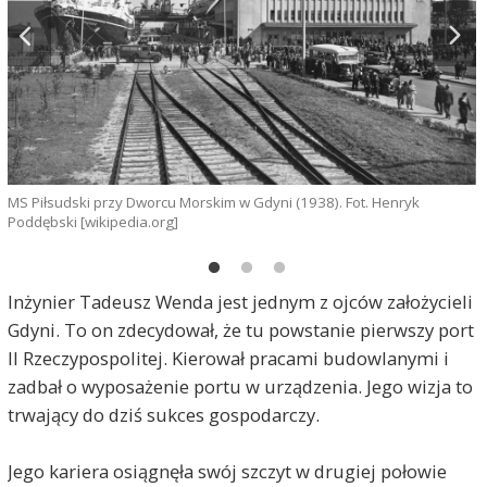
G
MS Piłsudski przy Dworcu Morskim w Gdyni (1938). Fot. Henryk
f
Poddębski [wikipedia.org]
Inżynier Tadeusz Wenda jest jednym z ojców założycieli
Gdyni. To on zdecydował, że tu powstanie pierwszy port
II Rzeczypospolitej. Kierował pracami budowlanymi i
zadbał o wyposażenie portu w urządzenia. Jego wizja to
trwający do dziś sukces gospodarczy.
Jego kariera osiągnęła swój szczyt w drugiej połowie