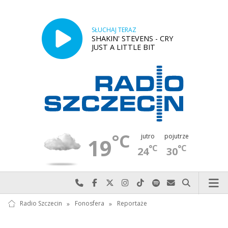
SŁUCHAJ TERAZ
SHAKIN' STEVENS - CRY
JUST A LITTLE BIT
°C
jutro
pojutrze
19
°C
°C
24
30
Najlepiej po prostu do nas zadzwoń
Odwiedź nas na Facebook-u
Odwiedź nas na X
Odwiedź nas na Instagram-ie
Odwiedź nas na TikTok-u
Szukaj nas na Spotify
Wyślij do nas w
Szukaj
Radio Szczecin
»
Fonosfera
»
Reportaże