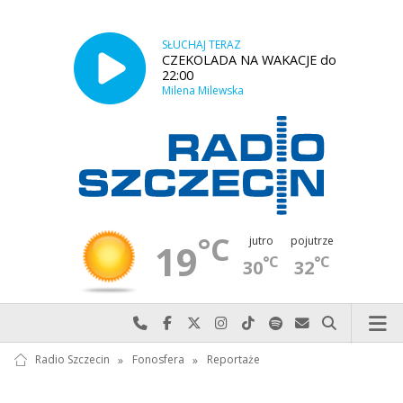
SŁUCHAJ TERAZ
CZEKOLADA NA WAKACJE do
22:00
Milena Milewska
°C
jutro
pojutrze
19
°C
°C
30
32
Najlepiej po prostu do nas zadzwoń
Odwiedź nas na Facebook-u
Odwiedź nas na X
Odwiedź nas na Instagram-ie
Odwiedź nas na TikTok-u
Szukaj nas na Spotify
Wyślij do nas w
Szukaj
Radio Szczecin
»
Fonosfera
»
Reportaże