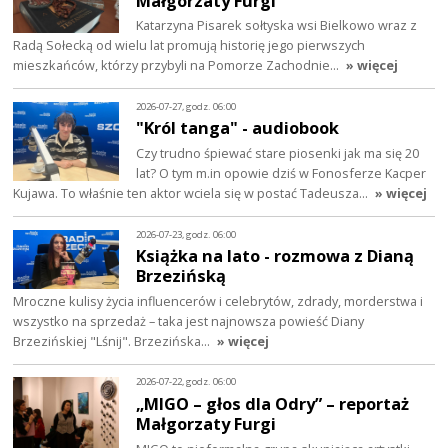
Małgorzaty Furgi
Katarzyna Pisarek sołtyska wsi Bielkowo wraz z
Radą Sołecką od wielu lat promują historię jego pierwszych
mieszkańców, którzy przybyli na Pomorze Zachodnie…
» więcej
2026-07-27, godz. 06:00
"Król tanga" - audiobook
Czy trudno śpiewać stare piosenki jak ma się 20
lat? O tym m.in opowie dziś w Fonosferze Kacper
Kujawa. To właśnie ten aktor wciela się w postać Tadeusza…
» więcej
2026-07-23, godz. 06:00
Książka na lato - rozmowa z Dianą
Brzezińską
Mroczne kulisy życia influencerów i celebrytów, zdrady, morderstwa i
wszystko na sprzedaż – taka jest najnowsza powieść Diany
Brzezińskiej "Lśnij". Brzezińska…
» więcej
2026-07-22, godz. 06:00
„MIGO – głos dla Odry” – reportaż
Małgorzaty Furgi