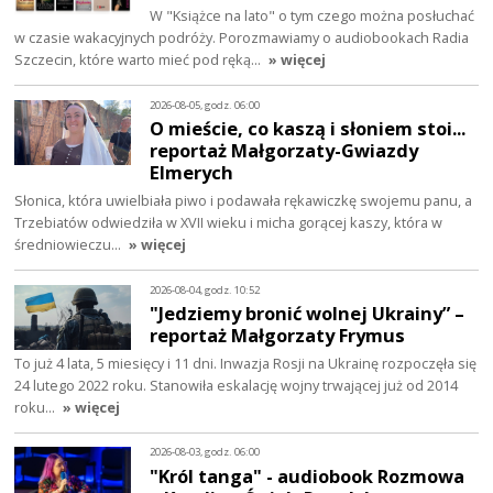
W "Książce na lato" o tym czego można posłuchać
w czasie wakacyjnych podróży. Porozmawiamy o audiobookach Radia
Szczecin, które warto mieć pod ręką…
» więcej
2026-08-05, godz. 06:00
O mieście, co kaszą i słoniem stoi...
reportaż Małgorzaty-Gwiazdy
Elmerych
Słonica, która uwielbiała piwo i podawała rękawiczkę swojemu panu, a
Trzebiatów odwiedziła w XVII wieku i micha gorącej kaszy, która w
średniowieczu…
» więcej
2026-08-04, godz. 10:52
"Jedziemy bronić wolnej Ukrainy” –
reportaż Małgorzaty Frymus
To już 4 lata, 5 miesięcy i 11 dni. Inwazja Rosji na Ukrainę rozpoczęła się
24 lutego 2022 roku. Stanowiła eskalację wojny trwającej już od 2014
roku…
» więcej
2026-08-03, godz. 06:00
"Król tanga" - audiobook Rozmowa