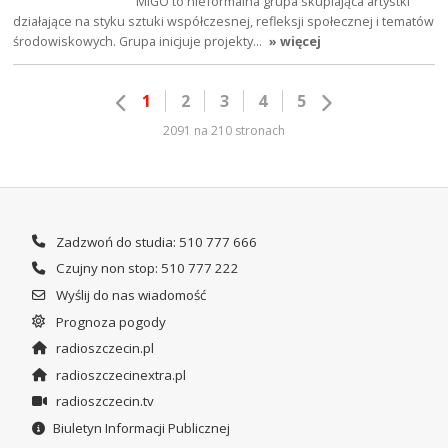
MIGO to nieformalna grupa skupiająca artystki
działające na styku sztuki współczesnej, refleksji społecznej i tematów
środowiskowych. Grupa inicjuje projekty…
» więcej
1
2
3
4
5
2091 na 210 stronach
Zadzwoń do studia: 510 777 666
Czujny non stop: 510 777 222
Wyślij do nas wiadomość
Prognoza pogody
radioszczecin.pl
radioszczecinextra.pl
radioszczecin.tv
Biuletyn Informacji Publicznej