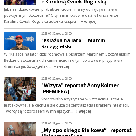
z Karoliną Ćwiek-Rogalską
Jak nasi dziadkowie, prababcie, ciocie i mamy odnajdywali się w
powojennym Szczecinie? O tym m.in opowie dziś w Fonosferze
Karolina Ćwiek-Rogalska autorka książki…
» więcej
2026-07-30, godz. 06:00
"Książka na lato" - Marcin
Szczygielski
W "Książce na lato" dziś rozmowa z pisarzem Marcinem Szczygielskim.
Będzie o szczecińskich kamienicach i o tym co o zawał przyprawia
dramaturga. Szczygielski…
» więcej
2026-07-29, godz. 06:00
"Wizyta" reportaż Anny Kolmer
[PREMIERA]
Środowisko artystyczne w Szczecinie istnieje i
jest aktywne, ale cechuje się dużą decentralizacją i brakiem integracji.
Twórcy są rozproszeni w mniejszych…
» więcej
2026-07-28, godz. 06:00
„My z polskiego Bielkowa” - reportaż