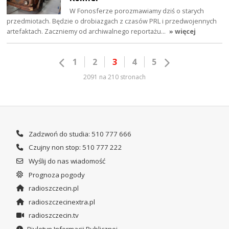
W Fonosferze porozmawiamy dziś o starych
przedmiotach. Będzie o drobiazgach z czasów PRL i przedwojennych
artefaktach. Zaczniemy od archiwalnego reportażu…
» więcej
1
2
3
4
5
2091 na 210 stronach
Zadzwoń do studia: 510 777 666
Czujny non stop: 510 777 222
Wyślij do nas wiadomość
Prognoza pogody
radioszczecin.pl
radioszczecinextra.pl
radioszczecin.tv