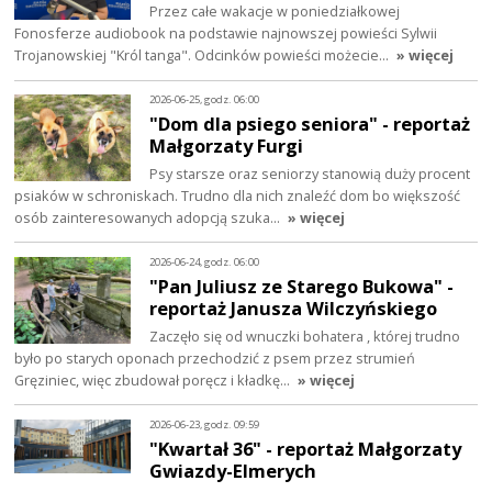
Przez całe wakacje w poniedziałkowej
Fonosferze audiobook na podstawie najnowszej powieści Sylwii
Trojanowskiej "Król tanga". Odcinków powieści możecie…
» więcej
2026-06-25, godz. 06:00
"Dom dla psiego seniora" - reportaż
Małgorzaty Furgi
Psy starsze oraz seniorzy stanowią duży procent
psiaków w schroniskach. Trudno dla nich znaleźć dom bo większość
osób zainteresowanych adopcją szuka…
» więcej
2026-06-24, godz. 06:00
"Pan Juliusz ze Starego Bukowa" -
reportaż Janusza Wilczyńskiego
Zaczęło się od wnuczki bohatera , której trudno
było po starych oponach przechodzić z psem przez strumień
Gręziniec, więc zbudował poręcz i kładkę…
» więcej
2026-06-23, godz. 09:59
"Kwartał 36" - reportaż Małgorzaty
Gwiazdy-Elmerych