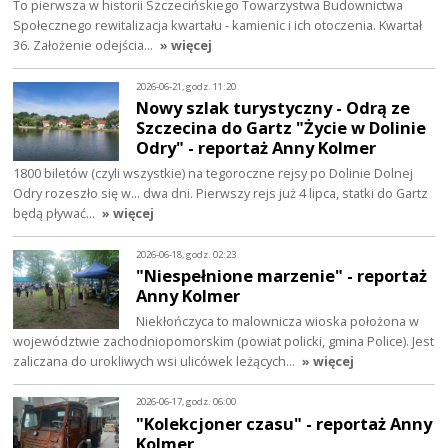
To pierwsza w historii Szczecińskiego Towarzystwa Budownictwa
Społecznego rewitalizacja kwartału - kamienic i ich otoczenia. Kwartał
36. Założenie odejścia…
» więcej
2026-06-21, godz. 11:20
Nowy szlak turystyczny - Odrą ze
Szczecina do Gartz "Życie w Dolinie
Odry" - reportaż Anny Kolmer
1800 biletów (czyli wszystkie) na tegoroczne rejsy po Dolinie Dolnej
Odry rozeszło się w... dwa dni. Pierwszy rejs już 4 lipca, statki do Gartz
będą pływać…
» więcej
2026-06-18, godz. 02:23
"Niespełnione marzenie" - reportaż
Anny Kolmer
Niekłończyca to malownicza wioska położona w
województwie zachodniopomorskim (powiat policki, gmina Police). Jest
zaliczana do urokliwych wsi ulicówek leżących…
» więcej
2026-06-17, godz. 06:00
"Kolekcjoner czasu" - reportaż Anny
Kolmer