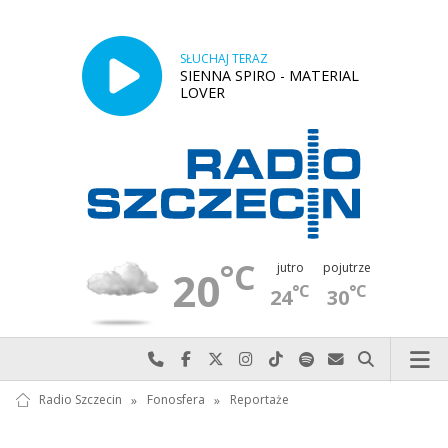
SŁUCHAJ TERAZ
SIENNA SPIRO - MATERIAL
LOVER
°C
jutro
pojutrze
20
°C
°C
24
30
Najlepiej po prostu do nas zadzwoń
Odwiedź nas na Facebook-u
Odwiedź nas na X
Odwiedź nas na Instagram-ie
Odwiedź nas na TikTok-u
Szukaj nas na Spotify
Wyślij do nas w
Szukaj
Radio Szczecin
»
Fonosfera
»
Reportaże