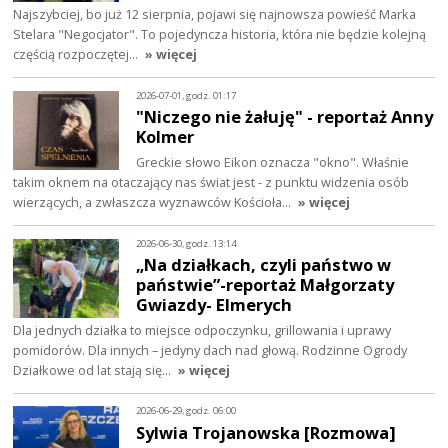
Najszybciej, bo już 12 sierpnia, pojawi się najnowsza powieść Marka
Stelara "Negocjator". To pojedyncza historia, która nie będzie kolejną
częścią rozpoczętej…
» więcej
2026-07-01, godz. 01:17
"Niczego nie żałuję" - reportaż Anny
Kolmer
Greckie słowo Eikon oznacza "okno". Właśnie
takim oknem na otaczający nas świat jest - z punktu widzenia osób
wierzących, a zwłaszcza wyznawców Kościoła…
» więcej
2026-06-30, godz. 13:14
„Na działkach, czyli państwo w
państwie”-reportaż Małgorzaty
Gwiazdy- Elmerych
Dla jednych działka to miejsce odpoczynku, grillowania i uprawy
pomidorów. Dla innych – jedyny dach nad głową. Rodzinne Ogrody
Działkowe od lat stają się…
» więcej
2026-06-29, godz. 06:00
Sylwia Trojanowska [Rozmowa]