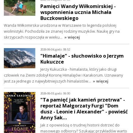
Pamięci Wandy Wiłkomirskiej -
wspomnienia ucznia Michała
Buczkowskiego
Wanda Wiłkomirska urodzona w Warszawie to legenda polskiej
wiolinistyki. Pochodziła ze znanej rodziny muzyków. Naukę gry na
skrzypcach rozpoczęła w wieku…
» więcej
2026-06-04, godz. 08:52
"Himalaje" - słuchowisko o Jerzym
Kukuczce
Jerzy Kukuczka - himalaista, który jako drugi
człowiek na Ziemi zdobył Koronę Himalajów i Karakorum. Uznawany
jest za jednego z najwybitniejszych himalaistów…
» więcej
2026-06-03, godz. 06:00
"Ta pamięć jak kamień przetrwa" -
reportaż Małgorzaty Furgi "Dom
dusz - Leonie i Alexander" - powieść
Anny Sak…
Jak z opowieścią o trudnej historii dotrzeć do
masowego odbiorcy? Szukając przykładów warto