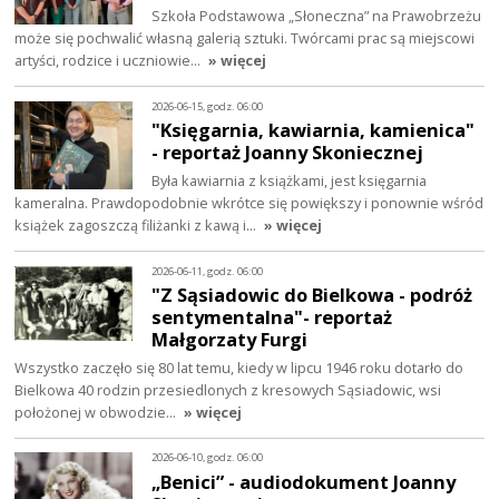
Szkoła Podstawowa „Słoneczna” na Prawobrzeżu
może się pochwalić własną galerią sztuki. Twórcami prac są miejscowi
artyści, rodzice i uczniowie…
» więcej
2026-06-15, godz. 06:00
"Księgarnia, kawiarnia, kamienica"
- reportaż Joanny Skoniecznej
Była kawiarnia z książkami, jest księgarnia
kameralna. Prawdopodobnie wkrótce się powiększy i ponownie wśród
książek zagoszczą filiżanki z kawą i…
» więcej
2026-06-11, godz. 06:00
"Z Sąsiadowic do Bielkowa - podróż
sentymentalna"- reportaż
Małgorzaty Furgi
Wszystko zaczęło się 80 lat temu, kiedy w lipcu 1946 roku dotarło do
Bielkowa 40 rodzin przesiedlonych z kresowych Sąsiadowic, wsi
położonej w obwodzie…
» więcej
2026-06-10, godz. 06:00
„Benici” - audiodokument Joanny