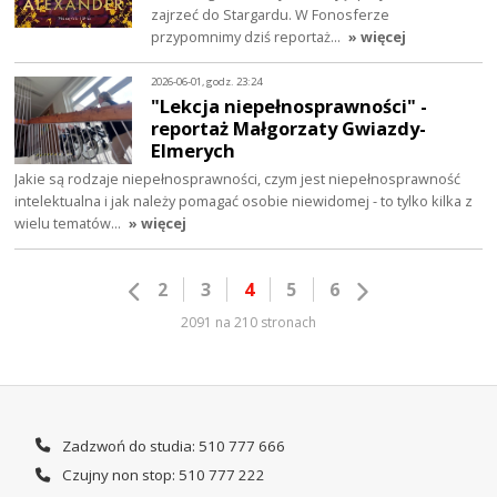
zajrzeć do Stargardu. W Fonosferze
przypomnimy dziś reportaż…
» więcej
2026-06-01, godz. 23:24
"Lekcja niepełnosprawności" -
reportaż Małgorzaty Gwiazdy-
Elmerych
Jakie są rodzaje niepełnosprawności, czym jest niepełnosprawność
intelektualna i jak należy pomagać osobie niewidomej - to tylko kilka z
wielu tematów…
» więcej
2
3
4
5
6
2091 na 210 stronach
Zadzwoń do studia: 510 777 666
Czujny non stop: 510 777 222