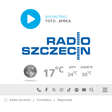
SŁUCHAJ TERAZ
TOTO - AFRICA
°C
jutro
pojutrze
17
°C
°C
24
30
Najlepiej po prostu do nas zadzwoń
Odwiedź nas na Facebook-u
Odwiedź nas na X
Odwiedź nas na Instagram-ie
Odwiedź nas na TikTok-u
Szukaj nas na Spotify
Wyślij do nas w
Szukaj
Radio Szczecin
»
Fonosfera
»
Reportaże