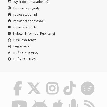
Wyślij do nas wiadomość
Prognoza pogody
radioszczecin.pl
radioszczecinextra.pl
radioszczecin.tv
Biuletyn Informacji Publicznej
Posłuchaj teraz
Logowanie
DUŻA CZCIONKA
DUŻY KONTRAST