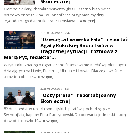
Skoniecznej
Ciemne okulary, charakterystyczny głos i ...czarno-biały świat
przedwojennego kina - w Fonosferze przypomnimy dziś
legendarnego dziennikarza - Stanisława…
» więcej
2026-06-09, godz. 12:49
"Dziecięca Lwowska Fala" - reportaż
Agaty Rokickiej Radio Lwów w
tragicznej sytuacji - rozmowa z
Marią Pyż, redaktor…
W tym roku znacząco ograniczono finansowanie mediów polonijnych
działających na Litwie, Białorusi, Ukrainie i Łotwie. Dlaczego właśnie
teraz ten obszar…
» więcej
2026-06-07, godz. 11:34
"Oczy pirata" - reportaż Joanny
Skoniecznej
82 dni spędził w rękach somalijskich piratów, pochodzący ze
Świnoujścia, kapitan Piotr Budzynowski. Do porwania jednostki, którą
dowodził doszło 10…
» więcej
2026-06-04, godz. 21:00